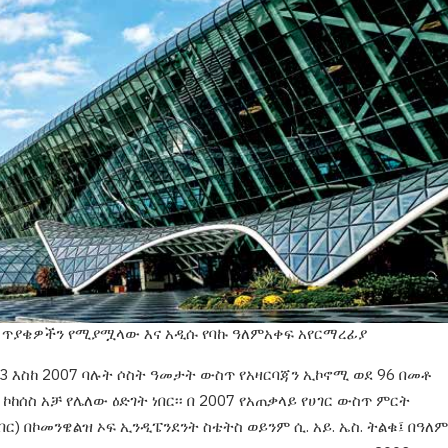
 ጥያቄዎችን የሚያሟላው እና አዲሱ የባኩ ዓለምአቀፍ አየርማረፊያ
3 እስከ
2007 ባሉት ሶስት ዓመታት ውስጥ የአዛርባጃን ኢኮኖሚ ወደ
96 በመቶ
ብ
ኮከሰስ አቻ የሌለው ዕድገት ነበር፡፡
በ 2007 የአጠቃላይ
የሀገር ውስጥ ምርት
በር)
በኮመንዌልዝ ኦፍ ኢንዲፔንደንት ስቴትስ
ወይንም ሲ. አይ. ኤስ. ትልቁ፤ በዓለም