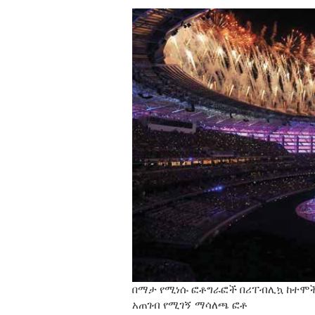
በማታ የሚነሱ ፎቶግራፎች በሪፐብሊኳ ከተሞች
አጠገብ የሚገኝ ማሳለጫ ፎቶ