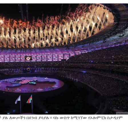
 ያሉ ለውጦችን በደንብ ያሳያሉ። ባኩ ውስጥ ከሚገኘው የኦሎምፒክ ስታዲየም