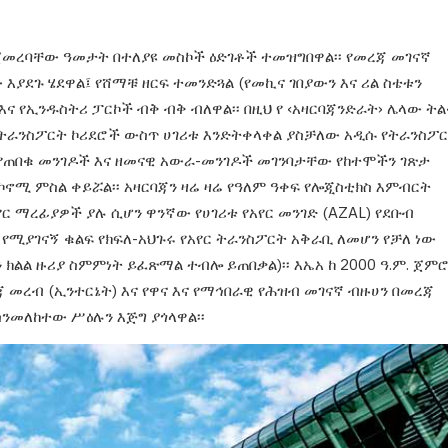
በጀመረባቸው
ዓመታት በተለያዩ መስኮች ዕድገቶች ተመዝግበዋል፡፡ የመረጃ
መገናኛ
ው
እያደጉ ሄደዋል፤ የሸማቹ ዘርፍ ተመንድጓል (የመኪና ገበያውን
እና ሪል ስቴቱን
እና የኢንዱስትሪ ፓርኮች ብቅ ብቅ ብለዋል፡፡
በዚህ የ
‹
አዛርባጃን
ድራት
›
ሌላው ትል
ትራንስፖርት ኮሪደሮች ውስጥ
ሀገሪቱ እንድትቀላቀል ያስቻለው አዲሱ የትራንስፖ
 የጠበቁ
መንገዶች እና ዘመናዊ አውራ-መንገዶች መገንባታቸው
የከተሞችን ገጽታ
ኢኮኖሚ ምስል ቀይሯል፡፡
አዛርባጃን ዛሬ ዛሬ
የዓለም ዓቀፍ የሎጂስቲክስ እምብርት
አየር ማረፊያዎች ያሉ ሲሆን
ዋንኛው የሀገሪቱ የአየር መንገድ (
AZAL
) የደቡብ
 የሚያገናኝ ቁልፍ
የክፍለ-አህጉሩ የአየር ትራንስፖርት አቅራቢ ለመሆን የቻለ
ነው
ን ክልል
ዙሪያ ስምምነት ይፈጽማል ተብሎ ይጠበቃል)፡፡ እኤአ ከ
2000 ዓ.ም. ጀም
 መረብ (ኢንተርኔት) እና የዋና እና የማኅበራዊ የሕዝብ
መገናኛ ብዙሀን በመረጃ
ስንመለከተው ሥዕሉን እጅግ ያጎላዋል፡፡