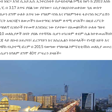
ብ ነበር
፡፡ እንደ ሲ.አይ.ኤስ.
ኢንተርስቴት ስታቲስቲካል ኮሚቲ ከሆነ ከ 2003 እስከ
ፒ. በ 3.17
እጥፍ ያህል ነው ያደገው፡፡ ሩሲያ በዚህ በተጠቀሰው ጊዜ
ውስጥ
ኪስታን
ደግሞ ሁለት እጥፍ ነው የዓለም ባንክ እና የዓለምዓቀፍ
ፋይናንስ ኮርፖሬሽን
ርት አዛርባጃን ለውጦችን በመተግባር ከዓለም ቀዳሚ ሆናለች፡፡ በዚህ ሪፖርት
መካከለኛ ቢዝነሶች የተመቸ እንደነበረ
ነው የታየው፡፡ በአመልካችነት ሁለቱ ግዙፍ
10 መለኪያዎች ሰባት ያህሉ
የተሻሻሉ ሲሆን ሀገሪቱም ቀደም ሲል ከተቀመጠችበ
ረጃ ላይ ደቡብ
አፍሪካን፤ ፈረንሣይን እና እስራኤልን ትከተላለች፡፡ የነዳጅ
ዘይት እና
የዳቮስ
የኢኮኖሚ ፎረም በ 2015 ባወጣው የግሎባል ኮምፔቲቲቭነስ
መለኪያ መሠረ
 ሲሆን ከዓለም ደግሞ 40ኛ ሥፍራን ይዛለች፡፡