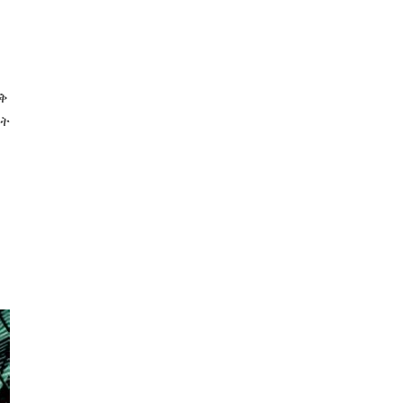
ቅ
ርት
ሮ