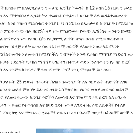
ሶች
ቢከሰቱም በአፍጋኒስታን ዓመታዊ ኢንቬስትመንት ከ 12
እስከ 16 ቢልዮን ዶላር
ን እና ማቀነባበሪያ ኢንደስትሪ ተመስቶ
በተፈጥሮ ሀብቶች ላይ ወዳልተመሠረቱ
ል፡፡ እንደ ገንዘብ ሚኒስቴር
ትንበያ ከሆነ በ 2016 በአጠቃላይ ኢንቬስት ከሚደረገ
ዘይት ምርት ውጭ
ባሉ ዘርፎች ላይ ነው የሚሆነው፡፡
የውጭ ኢንቬስትመንትን
ከነዳጅ
ውል
በማድረግ ነው የአዛርባጃን የኢኮኖሚ ልማት ጽንሰ-
ሀሳብ የሚመሠረተው
፡፡
ውስጥ ከነዳጅ ዘይት ውጭ ባሉ የኢኮኖሚ
ዘርፎች ያለውን አጠቃላይ ምርት
 ኢንቬስትመንትን ለመሳብ ከሚያስችሉ
ግብዓቶች አንዱ የታክስ ማሻሻያ ማድረግ ነው
ቡ ይፋ ያደረጉት
የታክስ ማሻሻያ ሀገሪቱን በቀጥታ ወደ ምዕራባውያን የታክስ
ደረጃ
ክስ
እና የጉምሩክ ክፍያዎች የመንግሥት ዋንኛ የገቢ ምንጮች
ይሆናሉ፡፡
፡
ያለፉት 25 የነጻነት ዓመታት ሕዝቡ በመንግሥት እና ኮርፖሬት
ተቋማት እገዛ
የሀገሪቱ መለያ ምልከት ይፈጥር ዘንድ አስችለዋል፡፡ የሀገር
መለያ መፍጠር ወይንም
ጽዕኖ ያለው፤ የውጭ ኢንቬስተሮችን ለመሳብ
እና በዓለም ዓቀፍ ደረጃ ስለ ሀገሪቱ
ታን መፍጠር የተወሳሰበ እና ከባድ
ሂደት ነው፡፡ እንደ ብሔራዊ እሴቶች፤ የተለዩ
፤ ፖለቲካዊ እና
ማኀበራዊ ሂደቶች፤ የብሔር እና ባሕሎች ገጽታ፤ ባሕሎች፤
ወጎች እ
ታ ሀገራት
ሁሉ