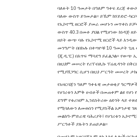
ባለፉት 10 ዓመታት በዓለም ዓቀፍ ደረጃ ቀው
ባለው ውስጥ ይገመታል፡፡ ይኼም
ከሃይድሮ-ካርቦ
የኢኮኖሚ ዘርፎች
ያመራ መሆኑን መጥቀስ ይቻላ
ውስጥ 40.3 በመቶ ያህል የሚሆነው ከነዳጅ 
ዘይት ውጭ ባሉ የኢኮኖሚ ዘርፎች ላይ እንዲ
መንግሥት በበኩሉ በቀጣዮቹ 10
ዓመታት ጊዜ 
(ጂ.ዲ.ፒ.) በእጥፍ ማሳደግ
ይፈልጋል፡፡ የውጭ
በዚህም
መሠረት የሪፐብሊኩ ፕሬዚዳንት በቅር
የሚያሸጋግር ሲሆን በዚህ ሥርዓት መሠረት ታ
የአዛርባጃን ዓለም ዓቀፋዊ መታወቂያ ዓርማዎች
የሀገሪቱን እምቅ ሀብቶች በመጠቀም ልዩ የሆነ
ደግሞ የቱሪዝም ኢንደስትሪው
ዕድገት ላይ ተ
የሚባለውን ለመወሰን
የሚያስችል አዎንታዊ ገጽ
መልከዓ-
ምድራዊ ባሕሪያት፤ የሀገሪቱን ኢኮኖሚ
ሥርዓቶች ያሉትን ይጠይቃል፡፡
በመሆኑም አዛርባጃን ም ልክ እንደ ሌሎች በርካ