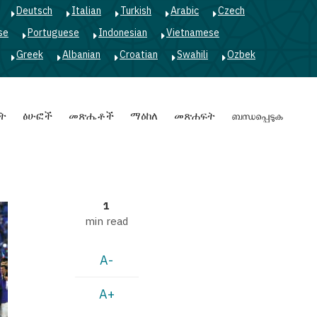
Deutsch
Italian
Turkish
Arabic
Czech
se
Portuguese
Indonesian
Vietnamese
Greek
Albanian
Croatian
Swahili
Ozbek
ት
ፅሁፎች
መጽሔቶች
ማዕከለ
መጽሐፍት
ബന്ധപ്പെടുക
1
min read
A-
A+