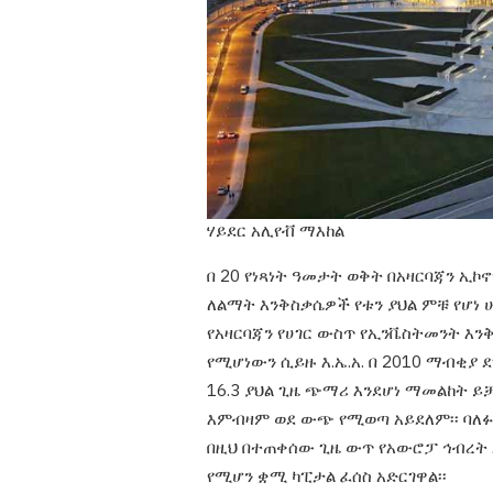
ሃይደር አሊየቭ ማእከል
በ 20 የነጻነት ዓመታት ወቅት በአዛርባጃን ኢኮ
ለልማት እንቅስቃሴዎች የቱን ያህል ምቹ
የሆነ 
የአዛርባጃን የሀገር
ውስጥ የኢንቬስትመንት እንቅስ
የሚሆነውን
ሲይዙ እ.ኤ.አ. በ 2010 ማብቂያ 
16.3
ያህል ጊዜ ጭማሪ እንደሆነ ማመልከት ይ
እምብዛም ወደ ውጭ የሚወጣ አይደለም፡፡ ባለ
በዚህ በተጠቀሰው ጊዜ ውጥ የአውሮፓ
ኅብረት 
የሚሆን ቋሚ ካፒታል ፈሰስ
አድርገዋል፡፡