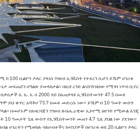
ኖሚ ከ
100 ቢልዮን ዶላር ያላነሰ ገንዘብ ኢንቬስት የተደረገ ሲሆን
ይኼም ሀገሪቱ
ሁኔታ መፍጠሯን በግልጽ ያመላክታል፡፡ በዚህ ረገድ
ልናስገነዝበው የሚገባ ነጥብ ቢኖር
ቃሴዎች እ. ኤ. አ. በ 2000
ላይ ከአጠቃላዩ ኢንቬስትመንት 47.5 በመቶ
ደግሞ ይህ ቁጥር አሻቅቦ
75.7 በመቶ መድረሱ ነው፡፡ ይኼም በ 10 ዓመት ውስጥ
ቻላል፡፡ በመሆኑም
በአዛርባጃን ገንዘብ ለብሔራዊው ኢኮኖሚ ዕድገት የሚውል
እንጂ
ፉት
10 ዓመታት ጊዜ ውስጥ የኢንቬስትመንት መጠን 4.7 ጊዜ
ያህል ነው ያደገው፡፡
አባል ሀገራትን የሚወክሉ ባለሀብቶችና ኩባንያዎች
በሀገሪቱ ወደ 20 ቢልዮን ዶላር