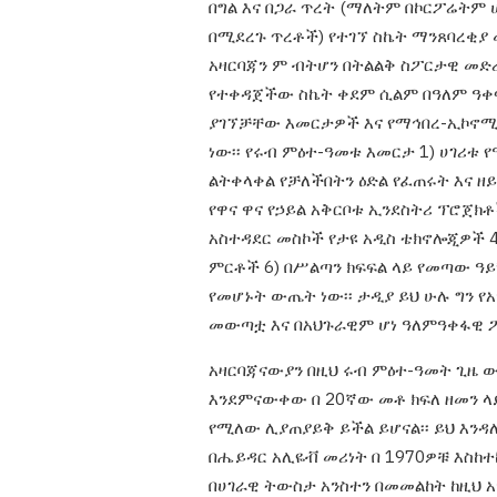
በግል እና በጋራ ጥረት (ማለትም በኮርፖሬትም 
በሚደረጉ ጥረቶች) የተገኘ ስኬት ማንጸባረቂያ 
አዛርባጃን ም
ብትሆን በትልልቅ ስፖርታዊ መድ
የተቀዳጀችው
ስኬት ቀደም ሲልም
በዓለም ዓቀ
ያገኘቻቸው እመርታዎች እና የማኅበረ-ኢኮኖሚ
ነው፡፡ የሩብ ምዕተ-ዓመቱ እመርታ 1) ሀገሪቱ
የ
ልትቀላቀል የቻለችበትን ዕድል የፈጠሩት
እና ዘ
የዋና ዋና የኃይል አቅርቦቱ
ኢንደስትሪ ፕሮጀክቶ
አስተዳደር
መስኮች የታዩ አዲስ ቴክኖሎጂዎች 
ምርቶች
6) በሥልጣን ክፍፍል ላይ የመጣው ዓ
የመሆኑት ውጤት ነው፡፡ ታዲያ ይህ ሁሉ ግን
የ
መውጣቷ እና በአህጉራዊም ሆነ
ዓለምዓቀፋዊ 
አዛርባጃናውያን በዚህ ሩብ ምዕተ-ዓመት ጊዜ 
እንደምናውቀው በ 20ኛው መቶ ክፍለ ዘመን
ላ
የሚለው ሊያጠያይቅ ይችል
ይሆናል፡፡ ይህ እን
በሔይዳር አሊዬቭ
መሪነት በ 1970ዎቹ እስከ
በሀገራዊ
ትውስታ አንስተን በመመልከት ከዚህ አ