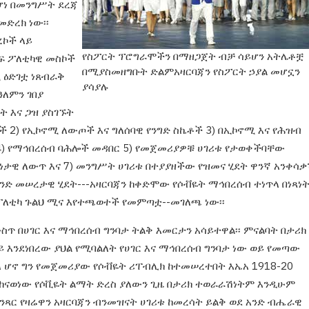
ሆነ በመንግሥት ደረጃ
መድረክ ነው፡፡
ረኮች ላይ
የስፖርት ፕሮግራሞችን በማዘጋጀት ብቻ ሳይሆን አትሌቶቿ
ፍ ፖለቲካዊ መስኮች
በሚያስመዘግቡት ድልምአዛርባጃን የስፖርት ኃያል መሆኗን
 ዕድገቷ
ነጸብራቅ
ያሳያሉ
ዓለምን ገበያ
ይት እና ጋዝ ያስገኙት
ች 2) የኢኮኖሚ ለውጦች እና ግለሰባዊ
የንግድ ስኬቶች 3) በኢኮኖሚ እና የሕዝብ
4) የማኅበረሰብ ባሕሎች
መዳበር 5) የመጀመሪያዎቹ ሀገሪቱ የታወቀችባቸው
ይነታዊ ለውጥ እና
7) መንግሥት ሀገሪቱ በተያያዘችው የዝመና ሂደት ዋንኛ
አንቀሳቃ
አንድ መሠረታዊ ሂደት---አዛርባጃን ከቀድሞው የሶቭዬት
ማኅበረሰብ ተነጥላ በነጻነ
ፖለቲካ ጉልህ ሚና እየተጫወተች የመምጣቷ-
-መገለጫ ነው፡፡
ውስጥ
በሀገር እና ማኅበረሰብ ግንባታ ትልቅ እመርታን አሳይተዋል፡፡
ምናልባት በታሪክ
ይ እንደነበረው ያህል የሚባልለት የሀገር እና ማኅበረሰብ
ግንባታ ነው ወይ የመጣው
ዳለ ሆኖ ግን የመጀመሪያው የሶቭዬት
ሪፐብሊክ ከተመሠረተበት እኤአ 1918-20
ተከናወነው የሶቪዬት ልማት ድረስ
ያለውን ጊዜ በታሪክ ተወራራሽነትም እንዲሁም
ንጻር የዛሬዋን
አዛርባጃን ብንመዝናት ሀገሪቱ ከመረሳት ይልቅ ወደ አንድ
ብሔራዊ