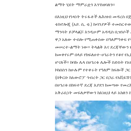
ልማት ሂደት ማምራቷን እንገነዘባለን፡፡
በእነዚህ የነጻነት ትሩፋቶች ለሕዝብ መዳረስ 
ቴክኖሎጂ (አይ. ሲ. ቲ.) ኩባንያዎች ተመስርተ
ማንሳት ይቻላል)፤ እንዲሁም አዳዲስ
ቢዝነሶች 
ዋጋ አለው ተብሎ
የሚጠቀሰው በዓለምዓቀፍ የ
መሠረተ-ልማት ነው፡፡ ትላልቅ እና ደረጃቸውን
ከመቀየሩም በላይ የክፍለሀተ-ሀገራትን
የቆየ የ
ሆናለች
፡፡ ከባኩ
ሌላ በሀገሪቱ ሌሎች ስድስት የ
ኮከሰስን
ከሁሉም የተቀሩት የዓለም ክፍሎች ጋር
(በቅርቡ ከአውሮፓ ኅብረት ጋር በጋራ የአቪዬሽ
በሀገሪቱ በከፍተኛ ደረጃ እያደገ ከመጣው
የመረጃ
አቅራቢነት መፍለቃቸውን ከእነዚህ
ላይ አክለን 