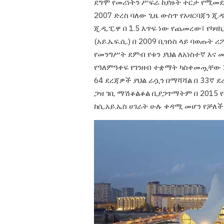
ደግሞ የመሪነትን
ሥፍራ ከያዙት ተርታ የሚመደ
2007 ድረስ ባለው ጊዜ ውስጥ የአዛርባጃን ጂ.ዲ.
ጂ.ዲ.ፒ.ዋ በ 1.5 እጥፍ ነው የጨመረው፤ የካዛ
(አይ.ኤፍ.ሲ.) በ 2009 ቢዝነስ ላይ
ባወጡት ሪፖ
የመንግሥት ደምብ የቱን
ያህል ለአነስተኛ እና 
የዓለምዓቀፍ
የገንዘብ ተቋማት ካስቀመጧቸው 
64
ደረጃዎች ያህል ራሷን በማሻሻል በ 33ኛ ደ
ጋዝ ገቢ ማሽቆልቆል ቢያጋጥማትም በ 2015 
ከሲ.አይ.ኤስ ሀገራት ሁሉ ቀዳሚ መሆን
የቻለች