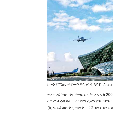
ዘመኑ የሚጠይቃቸውን ፍላጎቶች እና የተለጠጡ
የ
‹
አዛርባጃን
ድራት
›
ምጣኔ-ሀብት፡
እኤአ ከ 200
በጣም ቀረብ ባለ አሀዝ ያደገ ሲሆን ይኼ በደቡ
(ጂ.ዲ.ፒ.) ዕድገት
(በዓመት ከ 22
በመቶ በላይ ነ