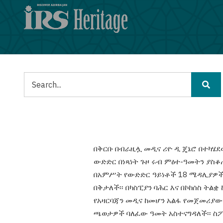
Skip
to
main
content
ፈልግ
በቅርቡ በብራዚሏ መዲና ሪዮ ዲ ጄኔሮ በተካሄ
ውድድር በነጻነት ጉዞ ሩብ ምዕተ-ዓመትን ያስ
በአምሥት የውድድር ዓይነቶች 18 ሜዳሊያዎ
በቅታለች፡፡ በካስፒያን ባሕር እና በኮከሰስ ትልቋ
የአዛርባጃን መዲና ከመሆን አልፋ የመጀመሪያው
ጫወታዎች ባለፈው ዓመት አስተናግዳለች፡፡ ስ