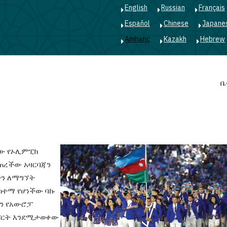
English
Russian
Français
Español
Chinese
Japane
Amharic
Kazakh
Hebrew
Main
ቤ
navigation
ደው የኦሊምፒክ
ቆጠረችው አዛርባጃን
ችን ለማግኘት
 ከተማ የሆነችው ባኩ
ን የአውሮፓ
ፖርት እንደሚታወቀው