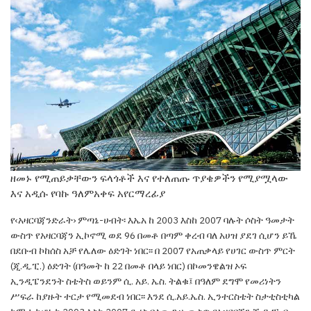
ዘመኑ የሚጠይቃቸውን ፍላጎቶች እና የተለጠጡ ጥያቄዎችን የሚያሟላው
እና አዲሱ የባኩ ዓለምአቀፍ አየርማረፊያ
የ
‹
አዛርባጃን
ድራት
›
ምጣኔ-ሀብት፡
እኤአ ከ 2003 እስከ
2007 ባሉት ሶስት ዓመታት
ውስጥ የአዛርባጃን ኢኮኖሚ ወደ
96 በመቶ በጣም ቀረብ ባለ አሀዝ ያደገ ሲሆን ይኼ
በደቡብ
ኮከሰስ አቻ የሌለው ዕድገት ነበር፡፡
በ 2007 የአጠቃላይ
የሀገር ውስጥ ምርት
(ጂ.ዲ.ፒ.) ዕድገት
(በዓመት ከ 22
በመቶ በላይ ነበር)
በኮመንዌልዝ ኦፍ
ኢንዲፔንደንት ስቴትስ
ወይንም ሲ. አይ. ኤስ. ትልቁ፤ በዓለም ደግሞ የመሪነትን
ሥፍራ ከያዙት ተርታ የሚመደብ ነበር
፡፡ እንደ ሲ.አይ.ኤስ.
ኢንተርስቴት ስታቲስቲካል