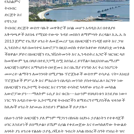
የእስልምና
ትብብር
ድርጅት እና
የሻንጋይ
ትብብር ድርጅት ውስጥ ባሉት መዋቅሮች አባል መሆን አዳዲስ እና በተለያዩ
አቅጣጫዎች እየሰፋ የሚሄድ የውጭ ጉዳይ መስክን ለማምጣት ይረዳል፡፡
እ.ኤ.አ. ከ
2013 ጀምሮ የኤሽያ ሀገራት ለመጀመሪያ
ጊዜ በአዛርባጃን የነዳጅ ዘይት እና ጋዝ
ኢንደስትሪ ላይ
በመሳተፍ አውሮፓን በዚህ መስክ ተይዞ ከቆየው የበላይነቷ
መንቀል
ችለዋል
፡፡ ቻይና በአዛርባጃን የኢንቬስትመንት
እና ኢንዱስትሪ አጋሮች ዝርዝር ላይ
ከመቼውም ጊዜ በላይ
በተደጋጋሚ ስሟ እየሰፈረ ይገኛል፡፡ ከዚህ በተጨማሪም
አዛርባጃን በቻይና አማካይነት በተጀመሩ እና በኤሽያ የንግድ
እና ትራንስፖርት
መሠረተ-ልማትን ለመገንባት በሚያግዙ
ፕሮጀክቶች ውስጥም ተሳታፊ ናት፡፡ እነዚህ
ፕሮጀክቶች
ምሥራቅ እና ምዕራቡን በአዲስ መንገድ ያስተሳስራሉ፡
፡ እርግጥ ነው
በአዛርባጃን የኢኮኖሚ ትብብር እና የንግድ
ተሳትፎ ካላቸው ሀገራት መካከል
አውሮፓውያን---ማለትም
ሩሲያ እና ቱርክ---አሁንም የበላይነቱን እንደያዙ ነው፡፡
ነገር ግን አዲስ የውጭ ኢኮኖሚያዊ ትብብሮችን ለማድረግ
የሚያስችሉ ፍላጎቶች
ከሌሎች ሀገራት እየመጡ እንደሆነ ምልክቶች ይታያሉ፡፡
በአሁን ሰዓት አዛርባጃን ያለ ምንም ማጋነን በክፍለ-አህጉሩ
ኃያልነትን የተቀዳጀች
ሀገር እንደሆነች ይሰማታል፡፡ ይኼም
ሲባል የቀደመጀው እና የመካከለኛው ትውልድ
አባላት ያኔ
ሀገሪቱ የልዕለ-ኃያሏ ሶቪዬት ኅብረት አካል በነበረች ሰዓት
የነበራት ዝና