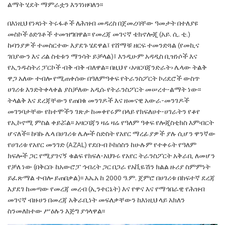
ልማት ሂደት ማምራቷን እንገነዘባለን፡፡
በእነዚህ የነጻነት ትሩፋቶች ለሕዝብ መዳረስ በጀመረባቸው
ዓመታት በተለያዩ
መስኮች ዕድገቶች ተመዝግበዋል፡፡ የመረጃ
መገናኛ ቴክኖሎጂ (አይ. ሲ. ቲ.)
ኩባንያዎች ተመስርተው
እያደጉ ሄደዋል፤ የሸማቹ ዘርፍ ተመንድጓል (የመኪና
ገበያውን
እና ሪል ስቴቱን ማንሳት ይቻላል)፤ እንዲሁም አዳዲስ
ቢዝነሶች እና
የኢንዱስትሪ ፓርኮች ብቅ ብቅ ብለዋል፡፡
በዚህ የ
‹
አዛርባጃን
ድራት
›
ሌላው ትልቅ
ዋጋ አለው ተብሎ
የሚጠቀሰው በዓለምዓቀፍ የትራንስፖርት ኮሪደሮች ውስጥ
ሀገሪቱ እንድትቀላቀል ያስቻለው አዲሱ የትራንስፖርት
መሠረተ-ልማት ነው፡፡
ትላልቅ እና ደረጃቸውን የጠበቁ
መንገዶች እና ዘመናዊ አውራ-መንገዶች
መገንባታቸው
የከተሞችን ገጽታ ከመቀየሩም በላይ የክፍለሀተ-ሀገራትን
የቆየ
የኢኮኖሚ ምስል ቀይሯል፡፡
አዛርባጃን ዛሬ ዛሬ
የዓለም ዓቀፍ የሎጂስቲክስ እምብርት
ሆናለች
፡፡ ከባኩ
ሌላ በሀገሪቱ ሌሎች ስድስት የአየር ማረፊያዎች ያሉ ሲሆን
ዋንኛው
የሀገሪቱ የአየር መንገድ (
AZAL
) የደቡብ ኮከሰስን
ከሁሉም የተቀሩት የዓለም
ክፍሎች ጋር የሚያገናኝ ቁልፍ
የክፍለ-አህጉሩ የአየር ትራንስፖርት አቅራቢ ለመሆን
የቻለ
ነው (በቅርቡ ከአውሮፓ ኅብረት ጋር በጋራ የአቪዬሽን ክልል
ዙሪያ ስምምነት
ይፈጽማል ተብሎ ይጠበቃል)፡፡ እኤአ ከ
2000 ዓ.ም. ጀምሮ በሀገሪቱ በከፍተኛ ደረጃ
እያደገ ከመጣው
የመረጃ መረብ (ኢንተርኔት) እና የዋና እና የማኅበራዊ የሕዝብ
መገናኛ ብዙሀን በመረጃ አቅራቢነት መፍለቃቸውን ከእነዚህ
ላይ አክለን
ስንመለከተው ሥዕሉን እጅግ ያጎላዋል፡፡