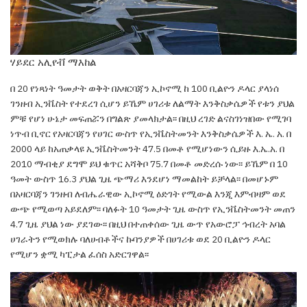
ሃይደር አሊየቭ ማእከል
በ 20 የነጻነት ዓመታት ወቅት በአዛርባጃን ኢኮኖሚ ከ
100 ቢልዮን ዶላር ያላነሰ
ገንዘብ ኢንቬስት የተደረገ ሲሆን
ይኼም ሀገሪቱ ለልማት እንቅስቃሴዎች የቱን ያህል
ምቹ
የሆነ ሁኔታ መፍጠሯን በግልጽ ያመላክታል፡፡ በዚህ ረገድ
ልናስገነዝበው የሚገባ
ነጥብ ቢኖር የአዛርባጃን የሀገር
ውስጥ የኢንቬስትመንት እንቅስቃሴዎች እ. ኤ. አ. በ
2000
ላይ ከአጠቃላዩ ኢንቬስትመንት 47.5 በመቶ የሚሆነውን
ሲይዙ እ.ኤ.አ. በ
2010 ማብቂያ ደግሞ ይህ ቁጥር አሻቅቦ
75.7 በመቶ መድረሱ ነው፡፡ ይኼም በ 10
ዓመት ውስጥ 16.3
ያህል ጊዜ ጭማሪ እንደሆነ ማመልከት ይቻላል፡፡ በመሆኑም
በአዛርባጃን ገንዘብ ለብሔራዊው ኢኮኖሚ ዕድገት የሚውል
እንጂ እምብዛም ወደ
ውጭ የሚወጣ አይደለም፡፡ ባለፉት
10 ዓመታት ጊዜ ውስጥ የኢንቬስትመንት መጠን
4.7 ጊዜ
ያህል ነው ያደገው፡፡ በዚህ በተጠቀሰው ጊዜ ውጥ የአውሮፓ
ኅብረት አባል
ሀገራትን የሚወክሉ ባለሀብቶችና ኩባንያዎች
በሀገሪቱ ወደ 20 ቢልዮን ዶላር
የሚሆን ቋሚ ካፒታል ፈሰስ
አድርገዋል፡፡