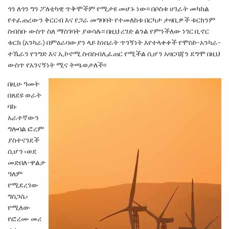
ጎን ለጎን ግን ፖለቲካዊ
ጥቅሞችም የሚታዩ መሆኑ ነው፡፡ በሶስቱ ሀገራት መካከል
የተፈጠረውን ቅርርብ እና የጋራ መግባባት የተመለከቱ
በርካታ ታዛቢዎች ቱርክንም
ስብስቡ ውስጥ ስለ ማስገባት
ያወሳሉ፡፡ በዚህ ረገድ ልንል የምንችለው ነገር ቢኖር
ቱርክ
(አንካራ) በምዕራባውያን ላይ ከነበራት ጥገኝነት እየተላቀቀች
የሞስኮ-አንካራ-
ተኼራን የንግድ እና ኢኮኖሚ ስብስብሊፈጠር የሚችል ሲሆን አዛርባጃን ደግሞ በዚህ
ውስጥ
የአገናኝነት ሚና ትጫወታለች፡፡
በዚሁ ዓመት
በጸደዩ ወራት
ባኩ
አራተኛውን
ግሎባል
ፎረም
ያስተናገደች
ሲሆን ‹ወደ
መድበለ-ዋልታ
ዓለም
የሚደረገው
ግስጋሴ›
የሚለው
የፎረሙ መሪ