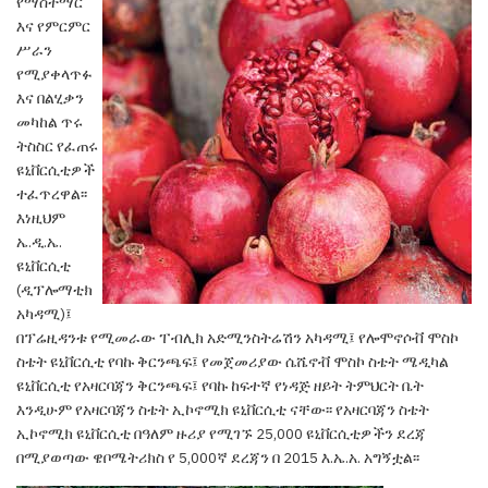
የማስተማር
እና የምርምር
ሥራን
የሚያቀላጥፉ
እና በልሂቃን
መካከል
ጥሩ
ትስስር የፈጠሩ
ዩኒቨርሲቲዎች
ተፈጥረዋል፡፡
እነዚህም
ኤ.ዲ.ኤ.
ዩኒቨርሲቲ
(ዲፕሎማቲክ
አካዳሚ)፤
በፕሬዚዳንቱ
የሚመራው ፐብሊክ አድሚንስትሬሽን አካዳሚ፤ የሎሞኖሶቭ
ሞስኮ
ስቴት ዩኒቨርሲቲ የባኩ ቅርንጫፍ፤ የመጀመሪያው
ሴሼኖቭ ሞስኮ ስቴት ሜዲካል
ዩኒቨርሲቲ የአዛርባጃን
ቅርንጫፍ፤ የባኩ ከፍተኛ የነዳጅ ዘይት ትምህርት ቤት
እንዲሁም የአዛርባጃን ስቴት ኢኮኖሚክ ዩኒቨርሲቲ ናቸው፡
፡ የአዛርባጃን ስቴት
ኢኮኖሚክ ዩኒቨርሲቲ በዓለም ዙሪያ
የሚገኙ 25,000 ዩኒቨርሲቲዎችን ደረጃ
በሚያወጣው ዌቦሜትሪክስ የ 5,000ኛ ደረጃን በ 2015 እ.ኤ.አ. አግኝቷል፡፡