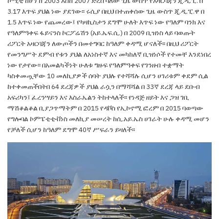
ኮሚቲ ከሆነ ከ 2003 እስከ
2007 ድረስ ባለው ጊዜ ውስጥ የአዛርባጃን ጂ.ዲ.ፒ. በ
3.17
እጥፍ ያህል ነው ያደገው፡፡ ሩሲያ በዚህ በተጠቀሰው ጊዜ
ውስጥ ጂ.ዲ.ፒ.ዋ በ
1.5 እጥፍ ነው የጨመረው፤ የካዛኪስታን
ደግሞ ሁለት እጥፍ ነው የዓለም ባንክ እና
የዓለምዓቀፍ
ፋይናንስ ኮርፖሬሽን (አይ.ኤፍ.ሲ.) በ 2009 ቢዝነስ ላይ
ባወጡት
ሪፖርት አዛርባጃን ለውጦችን በመተግባር ከዓለም ቀዳሚ ሆናለች፡፡ በዚህ ሪፖርት
የመንግሥት ደምብ የቱን
ያህል ለአነስተኛ እና መካከለኛ ቢዝነሶች የተመቸ እንደነበረ
ነው የታየው፡፡ በአመልካችነት ሁለቱ ግዙፍ የዓለምዓቀፍ
የገንዘብ ተቋማት
ካስቀመጧቸው 10 መለኪያዎች ሰባት ያህሉ
የተሻሻሉ ሲሆን ሀገሪቱም ቀደም ሲል
ከተቀመጠችበትበ 64
ደረጃዎች ያህል ራሷን በማሻሻል በ 33ኛ ደረጃ ላይ ደቡብ
አፍሪካን፤ ፈረንሣይን እና እስራኤልን ትከተላለች፡፡ የነዳጅ
ዘይት እና ጋዝ ገቢ
ማሽቆልቆል ቢያጋጥማትም በ 2015 የዳቮስ
የኢኮኖሚ ፎረም በ 2015 ባወጣው
የግሎባል ኮምፔቲቲቭነስ
መለኪያ መሠረት ከሲ.አይ.ኤስ ሀገራት ሁሉ ቀዳሚ መሆን
የቻለች ሲሆን ከዓለም ደግሞ 40ኛ ሥፍራን ይዛለች፡፡