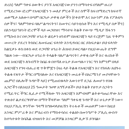
ድረስ) ዓለም ዓቀፍ ዕውቅና ያገኙ አዛርባጃናውያንን
በማሳተፍ በዓለም ዙሪያ
የሚደረገው ፎረም የአዛርባጃን ን
መለያ ምርቶች እና ስሞች ከፍ በማድረግ ከፍተኛ
ጠቀሜታ
አለው፡፡ በጣም በርካታ ታዋቂ ሰዎችን (የቀድሞ እና አሁንም
ያሉ የፖለቲካ
ሰዎችን፤ ዓለምዓቀፍ ባለሥልጣናትን፤ ስመጥር
ሳይንቲስቶችን እና የሚዲያ ሰዎችን)
በእንዲህ ዓይነት
ፎረሞች ላይ መጋበዝና ማሳተፍ ትልቅ የውጭ ሚዲያ ሽፋንን
የሚስብ እና በተጋባዥ ሀገራት ልሂቃን ዘንድም በአዛርባጃን
ላይ የረጅም ጊዜ ጥቅምን
መሠረት ያደረገ ትስስር ለመፍጠር
ፍላጎት እንዲዳብር በር ይከፍታል፡፡ ይህ ፍላጎት
ከልሂቃኑ ቀስ
በቀስ ወደ ተጋባዥ ሀገራት ሕዝብ ይወርዳል፡፡ የዚህ ውጤት
ደግሞ
ግልጽ ነው--የበርካታ ሀገራት ትላልቅ ባለሥልጣናት፤
ታዋቂ ሰዎች እና ቱሪስቶች
ወደ አዛርባጃን ለጉብኝት ከበፊቱ
በተሻለ ሁኔታ ይመጣሉ፡፡ ነገር ግን ከምንም በላይ
አዛርባጃን
የገዛ ብሔራዊ ጥቅሞቿን (ዛሬ ላይ ትልቁ የአዛርባጃን እና
የክፍለ-አህጉሩ
ትልቁ የጸጥታ ችግር በሚባለው እና የአዛርባጃን
መሬቶች በአርሜንያ መያዛቸውን
ጨምሮ በሌሎች ጉዳዮች
ላይ) የሚጠብቁላት እውነተኛ ደጋፊ ለመሆን የበቁ
አጋሮችን
በእነዚህ 25 ዓመታት ጉዞዋ አግኝታለች፡፡ ይህ ትልቅ የፀጥታ
ስጋትን
የሚፈጥር ችግር ሊፈታ የሚችለው ግን አዛርባጃን እምብዛም ልትቆጣጠራቸው እና
ተጽዕኖ ልታደርግባቸው
በማትችላቸው ዓለም ዓቀፋዊ ጉዳዮች እና ሁኔታዎች ነው፡
፡
የዚህ ፖሊሲ ዋንኛው ዓላማ ከግሎባላይዜሽን ትሩፋቶች
መጠቀም ነው፡፡ ከዚህ
አንጻር
ምሥራቅ እና ምዕራብን
የማስተሳሰሩ ተልዕኮ በመንግሥት ፖሊሲ ውስጥ
ከተካተቱት
ከባሕል ብዝሀነት እና መቻቻል
አንጻርም ሊቃኙ ይገባል፡፡