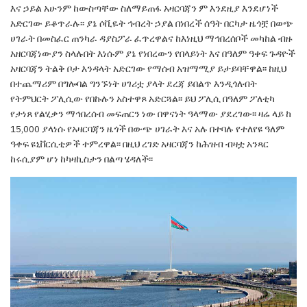
እና ኃይል አሁንም ከውስጣቸው ስለማይጠፋ አዛርባጃን ም እንደዚያ እንደሆነች
አድርገው ይቆጥራሉ፡፡ ያኔ
ሶቪዬት ኅብረት ኃያል በነበረች ሰዓት በርካታ ዜጎቿ በወጭ
ሀገራት በመስፈር ጠንካራ ዳያስፖራ ፈጥረዋልና ከእነዚህ
ማኅበረሰቦች መካከል ብዙ
አዘርባጃነውያን ስላሉበት
እነሱም ያኔ የነበረውን የበላይነት እና በዓለም ዓቀፍ ጉዳዮች
አዛርባጃን ትልቅ ቦታ እንዳላት አድርገው የማሰብ አዝማሚያ
ይታይባቸዋል፡፡ ከዚህ
በተጨማሪም በግሎባል ግንኙነት
ሀገሪቷ ያላት ደረጃ ይበልጥ እንዲጎለብት
የትምህርት
ፖሊሲው የበኩሉን አስተዋጾ አድርጓል፡፡ ይህ ፖሊሲ በዓለም
ፖለቲካ
የታነጸ የልሂቃን ማኅበረሰብ መፍጠርን ነው በዋናነት
ዓላማው ያደረገው፡፡
ዛሬ ላይ ከ
15,000 ያላነሱ የአዛርባጃን
ዜጎች በውጭ ሀገራት እና አሉ በተባሉ የተለየዩ ዓለም
ዓቀፍ
ዩኒቨርሲቲዎች ተምረዋል
፡፡ በዚህ ረገድ አዛርባጃን ከሕዝብ
ብዛቷ አንጻር
ከሩሲያም ሆነ ከካዛኪስታን በልጣ ሄዳለች፡፡