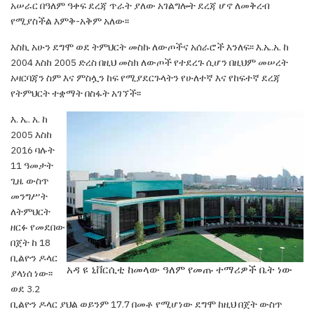
አሠራር
በዓለም ዓቀፍ ደረጃ ጥራት ያለው አገልግሎት ደረጃ ሆኖ
ለመቅረብ
የሚያስችል እምቅ-አቅም አለው፡፡
እስኪ አሁን ደግሞ ወደ ትምህርት መስኩ ለውጦችና
አሰራሮች እንለፍ፡፡ እ.ኤ.አ. ከ
2004 እስከ 2005 ድረስ በዚህ
መስክ ለውጦች የተደረጉ ሲሆን በዚህም መሠረት
አዛርባጃን
ስም እና ምስሏን ከፍ የሚያደርጉላትን የሁለተኛ እና የከፍተኛ
ደረጃ
የትምህርት ተቋማት በስፋት አገኘች፡፡
እ. ኤ. አ. ከ
2005 እስከ
2016 ባሉት
11 ዓመታት
ጊዜ
ውስጥ
መንግሥት
ለትምህርት
ዘርፉ የመደበው
በጀት ከ 18
ቢልዮን ዶላር
አዳ ዩ ኒቨርሲቲ ከመላው ዓለም የመጡ ተማሪዎች ቤት ነው
ያላነሰ ነው፡፡
ወደ 3.2
ቢልዮን ዶላር ያህል
ወይንም 17.7 በመቶ የሚሆነው ደግሞ ከዚህ በጀት ውስጥ