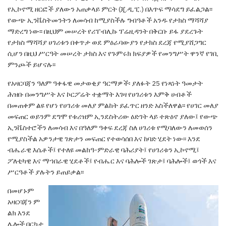
የኢኮኖሚ
ዘርፎች ያለውን አጠቃላይ ምርት (ጂ.ዲ.ፒ.) በእጥፍ ማሳደግ
ይፈልጋል፡፡
የውጭ ኢንቬስትመንትን ለመሳብ ከሚያስችሉ
ግብዓቶች አንዱ የታክስ ማሻሻያ
ማድረግ ነው፡፡ በዚህም
መሠረት የሪፐብሊኩ ፕሬዚዳንት በቅርቡ ይፋ ያደረጉት
የታክስ ማሻሻያ ሀገሪቱን በቀጥታ ወደ ምዕራባውያን የታክስ
ደረጃ የሚያሸጋግር
ሲሆን በዚህ ሥርዓት መሠረት ታክስ
እና የጉምሩክ ክፍያዎች የመንግሥት ዋንኛ የገቢ
ምንጮች
ይሆናሉ፡፡
የአዛርባጃን ዓለም ዓቀፋዊ መታወቂያ ዓርማዎች፡
ያለፉት 25 የነጻነት ዓመታት
ሕዝቡ በመንግሥት እና ኮርፖሬት
ተቋማት እገዛ የሀገሪቱን እምቅ ሀብቶች
በመጠቀም ልዩ የሆነ
የሀገሪቱ መለያ ምልከት ይፈጥር ዘንድ አስችለዋል፡፡ የሀገር
መለያ
መፍጠር ወይንም ደግሞ የቱሪዝም ኢንደስትሪው
ዕድገት ላይ ተጽዕኖ ያለው፤ የውጭ
ኢንቬስተሮችን ለመሳብ
እና በዓለም ዓቀፍ ደረጃ ስለ ሀገሪቱ የሚባለውን ለመወሰን
የሚያስችል አዎንታዊ ገጽታን መፍጠር የተወሳሰበ እና ከባድ
ሂደት ነው፡፡ እንደ
ብሔራዊ እሴቶች፤ የተለዩ መልከዓ-
ምድራዊ ባሕሪያት፤ የሀገሪቱን ኢኮኖሚ፤
ፖለቲካዊ እና
ማኀበራዊ ሂደቶች፤ የብሔር እና ባሕሎች ገጽታ፤ ባሕሎች፤
ወጎች እና
ሥርዓቶች ያሉትን ይጠይቃል፡፡
በመሆኑም
አዛርባጃን ም
ልክ እንደ
ሌሎች በርካታ