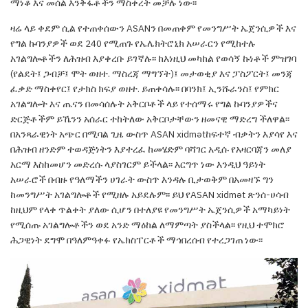
ማነቆ እና
መሰል እንቅፋቶችን ማስቀረት መቻሉ ነው፡፡
ዛሬ ላይ ቀደም ሲል የተጠቀሰውን
ASAN
ን በመጠቀም
የመንግሥት ኤጀንሲዎች እና
የግል ኩባንያዎች ወደ 240
የሚጠጉ የኤሌክትሮኒክ አሠራርን የሚከተሉ
አገልግሎቶችን
ለሕዝብ እያቀረቡ ይገኛሉ፡፡ ከእነዚህ መካከል የወሳኝ ኩነቶች
ምዝገባ
(የልደት፤ ጋብቻ፤ ሞት ወዘተ. ማስረጃ ማግኘት)፤
መታወቂያ እና ፓስፖርት፤ መንጃ
ፈቃድ ማስቀየር፤
የታክስ ክፍያ ወዘተ. ይጠቀሳሉ፡፡ በባንክ፤ ኢንሹራንስ፤
የምክር
አገልግሎት እና ጤናን በመሳሰሉት አቅርቦቶች ላይ
የተሰማሩ የግል ኩባንያዎችና
ድርጅቶችም ይኼንን አሰራር
ተከትለው አቅርቦታቸውን ዘመናዊ ማድረግ ችለዋል፡፡
በአንጻራዊነት አጭር በሚባል ጊዜ ውስጥ
ASAN xidmət
ከፍተኛ ብቃትን እያሳየ እና
በሕዝብ ዘንድም ተወዳጅነትን
እያተረፈ ከመሄድም ባሻገር አዲሱ የአዛርባጃን መለያ
አርማ
እስከመሆን መድረሱ ላያስገርም ይችላል፡፡ እርግጥ ነው
እንዲህ ዓይነት
አሠራሮች በብዙ የዓለማችን ሀገራት ውስጥ
እንዳሉ ቢታወቅም በአመዛኙ ግን
ከመንግሥት አገልግሎቶች
የሚዘሉ አይደሉም፡፡
ይህ የ
ASAN xidmət
ጽንሰ-ሀሳብ
ከዚህም የላቀ ጥልቀት ያለው ሲሆን በተለያዩ የመንግሥት
ኤጀንሲዎች አማካይነት
የሚሰጡ አገልግሎቶችን ወደ አንድ
ማዕከል ለማምጣት ያስችላል
፡፡ የዚህ ተሞክሮ
ሕጋዊነት
ደግሞ በዓለምዓቀፉ የኤክስፐርቶች ማኅበረሰብ የተረጋገጠ
ነው፡፡