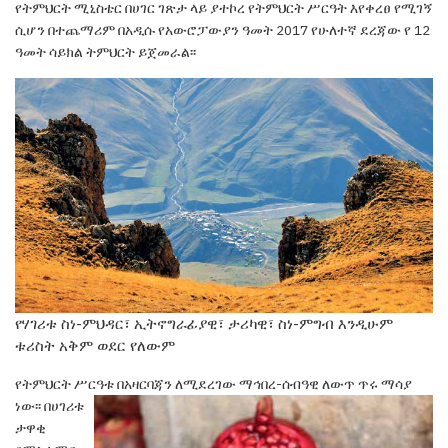
የትምህርት ሚኒስቴር በሀገር
ገጽታ ላይ ያተኮረ የትምህርት ሥርዓት እየቀረፀ የሚገኝ
ሲሆን
በተጨማሪም በአዲሱ የአውሮፓውያን ዓመት 2017 የሁለተኛ
ደረጃው የ 12
ዓመት ሳይክል ትምህርት ይጀመራል፡፡
የሃገሪቱ ስነ-ምህዳር፣ ኢትኖግራፊያዊ፣ ታሪካዊ፣ ስነ-ምግብ እንዲሁም
ቱሪስት አቅም ወደር የለውም
የትምህርት ሥርዓቱ በአዛርባጃን ለሚደረገው ማኅበረ-ሰብዓዊ ለውጥ ጥሩ ማሳያ
ነው
፡፡ በሀገሪቱ
ታዋቂ