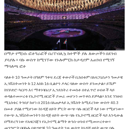
በማታ የሚነሱ ፎቶግራፎች በሪፐብሊኳ ከተሞች ያሉ ለውጦችን በደንብ
ያሳያሉ። ባኩ ውስጥ ከሚገኘው የኦሎምፒክ ስታዲየም አጠገብ የሚገኝ
ማሳለጫ ፎቶ
ባለፉት 10 ዓመታት በዓለም ዓቀፍ ደረጃ ቀውሶች
ቢከሰቱም በአፍጋኒስታን ዓመታዊ
ኢንቬስትመንት ከ 12
እስከ 16 ቢልዮን ዶላር ባለው ውስጥ ይገመታል፡፡ ይኼም
ከሃይድሮ-ካርቦን እና ማቀነባበሪያ ኢንደስትሪ ተመስቶ
በተፈጥሮ ሀብቶች ላይ
ወዳልተመሠረቱ የኢኮኖሚ ዘርፎች
ያመራ መሆኑን መጥቀስ ይቻላል፡፡ እንደ ገንዘብ
ሚኒስቴር
ትንበያ ከሆነ በ 2016 በአጠቃላይ ኢንቬስት ከሚደረገው
ውስጥ 40.3
በመቶ ያህል የሚሆነው ከነዳጅ ዘይት ምርት ውጭ
ባሉ ዘርፎች ላይ ነው የሚሆነው፡፡
የውጭ ኢንቬስትመንትን
ከነዳጅ ዘይት ውጭ ባሉ የኢኮኖሚ ዘርፎች ላይ እንዲውል
በማድረግ ነው የአዛርባጃን የኢኮኖሚ ልማት ጽንሰ-
ሀሳብ የሚመሠረተው
፡፡
መንግሥት በበኩሉ በቀጣዮቹ 10
ዓመታት ጊዜ ውስጥ ከነዳጅ ዘይት ውጭ ባሉ