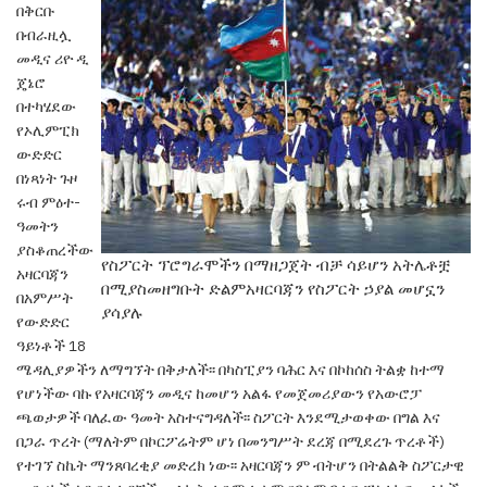
በቅርቡ
በብራዚሏ
መዲና ሪዮ ዲ
ጄኔሮ
በተካሄደው
የኦሊምፒክ
ውድድር
በነጻነት ጉዞ
ሩብ ምዕተ-
ዓመትን
ያስቆጠረችው
የስፖርት ፕሮግራሞችን በማዘጋጀት ብቻ ሳይሆን አትሌቶቿ
አዛርባጃን
በሚያስመዘግቡት ድልምአዛርባጃን የስፖርት ኃያል መሆኗን
በአምሥት
ያሳያሉ
የውድድር
ዓይነቶች 18
ሜዳሊያዎችን ለማግኘት በቅታለች፡፡ በካስፒያን ባሕር እና በኮከሰስ ትልቋ ከተማ
የሆነችው ባኩ የአዛርባጃን መዲና ከመሆን አልፋ የመጀመሪያውን የአውሮፓ
ጫወታዎች ባለፈው ዓመት አስተናግዳለች፡፡ ስፖርት እንደሚታወቀው በግል እና
በጋራ ጥረት (ማለትም በኮርፖሬትም ሆነ በመንግሥት ደረጃ በሚደረጉ ጥረቶች)
የተገኘ ስኬት ማንጸባረቂያ መድረክ ነው፡፡ አዛርባጃን ም
ብትሆን በትልልቅ ስፖርታዊ