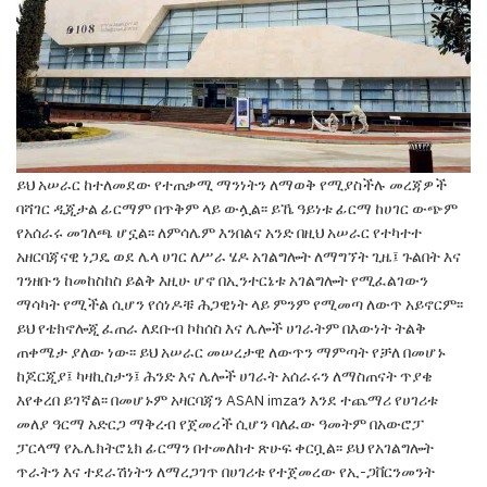
ይህ አሠራር ከተለመደው የተጠቃሚ ማንነትን ለማወቅ
የሚያስችሉ መረጃዎች
ባሻገር ዲጂታል ፊርማም በጥቅም
ላይ ውሏል፡፡ ይኼ ዓይነቱ ፊርማ ከሀገር ውጭም
የአሰራሩ
መገለጫ ሆኗል፡፡ ለምሳሌም እንበልና አንድ በዚህ አሠራር
የተካተተ
አዘርባጃናዊ ነጋዴ ወደ ሌላ ሀገር ለሥራ ሄዶ
አገልግሎት ለማግኘት ጊዜ፤ ጉልበት እና
ገንዘቡን ከመከስከስ
ይልቅ እዚሁ ሆኖ በኢንተርኔቱ አገልግሎት የሚፈልገውን
ማሳካት የሚችል ሲሆን የሰነዶቹ ሕጋዊነት ላይ ምንም
የሚመጣ ለውጥ አይኖርም፡፡
ይህ የቴክኖሎጂ ፈጠራ ለደቡብ
ኮከሰስ እና ሌሎች ሀገራትም በእውነት ትልቅ
ጠቀሜታ ያለው
ነው፡፡ ይህ አሠራር መሠረታዊ ለውጥን ማምጣት የቻለ
በመሆኑ
ከጆርጂያ፤ ካዛኪስታን፤ ሕንድ እና ሌሎች ሀገራት
አሰራሩን ለማስጠናት ጥያቄ
እየቀረበ ይገኛል፡፡ በመሆኑም
አዛርባጃን
ASAN imza
ን እንደ ተጨማሪ የሀገሪቱ
መለያ
ዓርማ አድርጋ ማቅረብ የጀመረች ሲሆን ባለፈው ዓመትም
በአውሮፓ
ፓርላማ የኤሌክትሮኒክ ፊርማን በተመለከተ
ጽሁፍ ቀርቧል
፡፡ ይህ የአገልግሎት
ጥራትን እና ተደራሽነትን
ለማረጋገጥ በሀገሪቱ የተጀመረው የኢ-ጋቨርንመንት