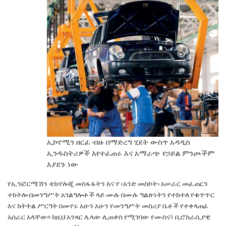
ኢኮኖሚን ዘርፈ ብዙ በማድረግ ሂደት ውስጥ አዳዲስ
ኢንዱስትሪዎች እየተፈጠሩ እና አማራጭ የኃይል ምንጮችም
እያደጉ ነው
የኢንፎርሜሽን ቴክኖሎጂ መስፋፋትን እና የ ‹አንድ
መስኮት› አሠራር መፈጠርን
ተከትሎ በመንግሥት
አገልግሎቶች ላይ ሙሉ በሙሉ ግልጽነትን የተከተለ የቁጥጥር
እና ክትትል ሥርዓት በመኖሩ አሁን አሁን የመንግሥት
መስሪያ ቤቶች የተቀላጠፈ
አሰራር አላቸው፡፡ ከዚህ አንጻር
ሌላው ሊጠቀስ የሚገባው የሙስና፤ ቢሮክራሲያዊ