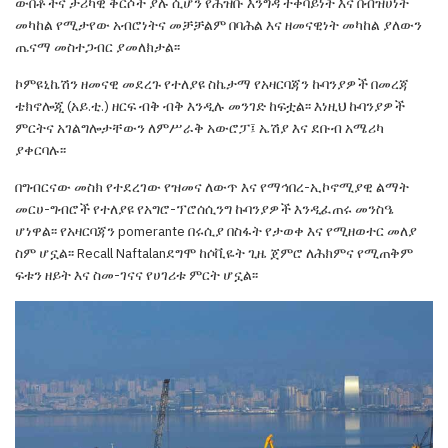
ውበቶችና
ታሪካዊ ቅርሶች ያሉ ሲሆን የሕዝቡ እንግዳ ተቀባይነት እና
በብዝሀነት
መካከል የሚታየው አብሮነትና መቻቻልም
በባሕል እና ዘመናዊነት መካከል ያለውን
ጤናማ መስተጋብር
ያመለክታል፡፡
ኮምዩኒኬሽን ዘመናዊ መደረጉ የተለያዩ ስኬታማ
የአዛርባጃን ኩባንያዎች በመረጃ
ቴክኖሎጂ (አይ.ቲ.)
ዘርፍ ብቅ ብቅ እንዲሉ መንገድ ከፍቷል
፡፡ እነዚህ ኩባንያዎች
ምርትና አገልግሎታቸውን ለምሥራቅ አውሮፓ፤ ኤሽያ እና
ደቡብ አሜሪካ
ያቀርባሉ፡፡
በግብርናው መስክ የተደረገው የዝመና ለውጥ እና
የማኅበረ-ኢኮኖሚያዊ ልማት
መርሀ-ግብሮች
የተለያዩ
የአግሮ-ፕሮሰሲንግ ኩባንያዎች እንዲፈጠሩ
መንስዔ
ሆነዋል፡፡ የአዛርባጃን
pomerante
በሩሲያ በስፋት የታወቀ
እና የሚዘወተር መለያ
ስም ሆኗል፡፡
Recall Naftalan
ደግሞ ከሶቪዬት ጊዜ ጀምሮ ለሕክምና የሚጠቅም
ፍቱን
ዘይት እና ስመ-ገናና የሀገሪቱ ምርት ሆኗል፡፡