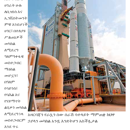
ሀገራት
ሁሉ
ለቢዝነስ እና
ኢንቬስትመንት
ምቹ እንደሆነች
ሀገር፤
በተለያዩ
ሥልጠኔዎች
መካከል
ለሚደረግ
ዓለምዓቀፋዊ
መስተጋብር
ማዕከል
መሆኗን፤
በዓለም
የሳይንስ፤
የባሕል እና
የሃይማኖት
ልሂቃን መካከል
ለሚደረግ ነጻ
አዛርባጃን የራሷን ሰው ሰራሽ ሳተላይት ማምጠቋ ከህዋ
መስተጋብርም
ኃያላን መካከል አንዷ እንድትሆን አስችሏታል
እንደ ጥሩ