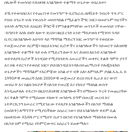
በሌሎች ተመሳሳይ የሕዝባዊ አገልግሎት ተቋማት
ሁኔታው ተበራከተ፡፡
ይኼ የተወሳሰበ እና የተጨናነቀ የመንግሥት ቢሮክራሲ
በሶቪዬት ኅብረት ጥላ ሥር
የነበሩ ሀገራት ሁሉ የወረሱት
መስተካከል የሚፈልግ ችግር ነበር፡፡ በመሆኑም የዜጎችን
ፍላጎት ለማርካት እነዚህን ችግሮች የምንቋቋምባቸው
መንገዶች ተመሳሳይ ናቸው-
-ከዓይነት እስከ ይዘት ለውጥ
ድረስ፡፡ በዚህ ረገድ አንድ ማስታወስ የሚገባን ጉዳይ
ቢኖር
በአገልግሎት አሰጣጥ ላይ ማሻሻል ማድረግ ነበር መንግሥት
የወሰደው
የመጀመሪያው እርምጃ፡፡ ከዚህ አንጻር ቢሮዎችና
አገልግሎቶችን ሳይመርጥ በሕዝባዊ
አገልግሎት ተቋማት
ላይ ሁሉ የሚደረግ ለውጥ እና ሕዝብ ለአንድ አገልግሎት
ወደተለያዩ ቢሮዎች እንዲሄድ የሚያስገድዱ አሠራሮችን
መቀየር ትልቅ ግምት ያገኘ
እና በቂ ተደርጎ የተወሰደ ነበር፡፡
ይህ በእንዲህ እንዳለ በተጨማሪነት የሎጂስቲክስ
ሁኔታዎችን
ማሻሻልም የእርምጃው አካል ሆኖ ብቅ አለ፡፡ ለምሳሌም
ያህል እ.ኤ.አ. ከ
1990ዎቹ መጨረሻ እስከ 2000ዎቹ
መጀመሪያ ድረስ የቤት ኪራይ እና ውሃ፤
መብራት እና
ስልክ ክፍያዎች በአንድ የመረጃ እና የክፍያ ማዕከል ውስጥ
እንዲጠቃለሉ ተደረገ፡፡ በዚህ የሕዝባዊ አገልግሎቶችን
በማዘመኑ ጥረት የመጨረሻው
እና ትልቅ ግምት የሚሰጠው
የለውጥ መገለጫ ደግሞ በመረጃ መረብ እና
ኔትዎርኪንግ
አሠራር የሚደገፈው የተለያዩ አገልግሎቶችን በአንድ ማዕከል
(መስኮት) ለማግኘት የሚያስችለው አሰራር ነው፡፡ ይህ
አገልግሎት ቀደም ሲል
በጠቀስነው
ASAN
ሥር የሚሰጥ
ሲሆን በአንድ የአገልግሎት ማዕከላቱ በሙሉ
በአንድ ስም
የሚሰራ የኮምፒውተር አሰራርን ይጠቀማሉ፡፡