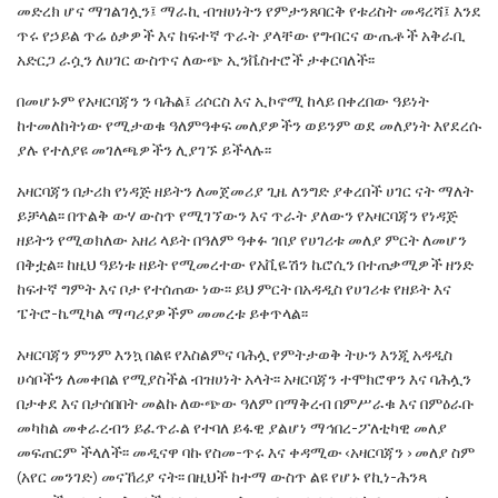
መድረክ ሆና ማገልገሏን፤ ማራኪ ብዝሀነትን
የምታንጸባርቅ የቱሪስት መዳረሻ፤ እንደ
ጥሩ የኃይል ጥሬ
ዕቃዎች እና ከፍተኛ ጥራት ያላቸው የግብርና ውጤቶች
አቅራቢ
አድርጋ ራሷን ለሀገር ውስጥና ለውጭ ኢንቬስተሮች
ታቀርባለች፡፡
በመሆኑም የአዛርባጃን ን ባሕል፤ ሪሶርስ እና ኢኮኖሚ
ከላይ በቀረበው ዓይነት
ከተመለከትነው የሚታወቁ
ዓለምዓቀፍ መለያዎችን ወይንም ወደ መለያነት እየደረሱ
ያሉ
የተለያዩ መገለጫዎችን ሊያገኙ ይችላሉ፡፡
አዛርባጃን በታሪክ የነዳጅ ዘይትን ለመጀመሪያ ጊዜ
ለንግድ ያቀረበች ሀገር ናት ማለት
ይቻላል፡፡
በጥልቅ ውሃ
ውስጥ የሚገኘውን እና ጥራት ያለውን የአዛርባጃን የነዳጅ
ዘይትን የሚወክለው አዘሪ ላይት በዓለም ዓቀፉ ገበያ
የሀገሪቱ መለያ ምርት ለመሆን
በቅቷል፡፡ ከዚህ ዓይነቱ
ዘይት የሚመረተው የአቪዬሽን ኬሮሲን በተጠቃሚዎች
ዘንድ
ከፍተኛ ግምት እና ቦታ የተሰጠው ነው፡፡ ይህ ምርት
በአዳዲስ የሀገሪቱ የዘይት እና
ፔትሮ-ኬሚካል ማጣሪያዎችም
መመረቱ ይቀጥላል፡፡
አዛርባጃን ምንም እንኳ
በልዩ የእስልምና ባሕሏ
የምትታወቅ ትሁን እንጂ አዳዲስ
ሀሳቦችን ለመቀበል
የሚያስችል ብዝሀነት
አላት፡፡ አዛርባጃን ተሞክሮዋን እና
ባሕሏን
በታቀደ እና በታሰበበት መልኩ ለውጭው ዓለም
በማቅረብ በምሥራቁ እና በምዕራቡ
መካከል መቀራረብን
ይፈጥራል የተባለ ይፋዊ ያልሆነ ማኅበረ-ፖለቲካዊ መለያ
መፍጠርም ችላለች፡፡ መዲናዋ ባኩ የስመ-ጥሩ እና ቀዳሚው
‹
አዛርባጃን
›
መለያ ስም
(አየር መንገድ) መናኸሪያ ናት፡
፡ በዚህች ከተማ ውስጥ ልዩ የሆኑ የኪነ-ሕንጻ