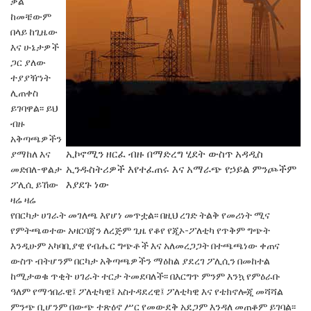
ቃል
ከመቼውም
በላይ ከጊዜው
እና ሁኔታዎች
ጋር ያለው
ተያያዥነት
ሊጠቀስ
ይገባዋል፡፡ ይህ
ብዙ
አቅጣጫዎችን
ኢኮኖሚን ዘርፈ ብዙ በማድረግ ሂደት ውስጥ አዳዲስ
ያማከለ እና
ኢንዱስትሪዎች እየተፈጠሩ እና አማራጭ የኃይል ምንጮችም
መድበለ-ዋልታ
እያደጉ ነው
ፖሊሲ ይኸው
ዛሬ ዛሬ
የበርካታ ሀገራት
መገለጫ እየሆነ መጥቷል፡፡ በዚህ ረገድ ትልቅ የመሪነት ሚና
የምትጫወተው አዛርባጃን ለረጅም ጊዜ የቆየ የጂኦ-ፖለቲካ
የጥቅም ግጭት
እንዲሁም አካባቢያዊ የብሔር ግጭቶች
እና አለመረጋጋት በተጫጫነው ቀጠና
ውስጥ ብትሆንም
በርካታ አቅጣጫዎችን ማዕከል ያደረገ ፖሊሲን በመከተል
ከሚታወቁ ጥቂት ሀገራት ተርታ ትመደባለች፡፡ በእርግጥ
ምንም እንኳ
የምዕራቡ
ዓለም
የማኅበራዊ፤ ፖለቲካዊ፤
አስተዳደረዊ፤ ፖለቲካዊ እና የቴክኖሎጂ መሻሻል
ምንጭ
ቢሆንም በውጭ ተጽዕኖ ሥር የመውደቅ አደጋም እንዳለ
መጠቆም ይገባል፡፡