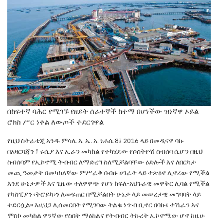
በከፍተኛ ባሕር የሚገኙ የዘይት ሰራተኞች ከተማ በሆነችው ዝነኛዋ ኦይል
ሮክስ ሥር ነቀል ለውጦች ተደርገዋል
የዚህ ስትራቴጂ አንዱ ምሳሌ እ. ኤ. አ. ነሐሴ 8፤ 2016
ላይ በመዲናዋ ባኩ
በአዛርባጃን ፤ ሩሲያ እና ኢራን መካከል
የተካሄደው የሶስትዮሽ ስብሰባ ሲሆን በዚህ
ስብሰባም
የኢኮኖሚ ትብብር ለማድረግ ስለሚቻልባቸው ዕድሎች እና ለበርካታ
መጪ ዓመታት በመካከለኛው ምሥራቅ በብዙ
ሀገራት ላይ ተጽዕኖ ሊኖረው የሚችል
እንደ ሁኔታዎች እና
ጊዜው ተለዋዋጭ የሆነ ክፍለ-አህጉራዊ መዋቅር ሊባል
የሚችል
የካስፒያን ‹ትሮይካ›ን ለመፍጠር በሚቻልበት
ሁኔታ ላይ መሠረታዊ መግባባት ላይ
ተደርሷል፡፡ እዚህጋ
ሊሰመርበት የሚገባው ትልቁ ነጥብ ቢኖር በባኩ፤ ተኼራን
እና
ሞስኮ መካከል ዋንኛው የስበት ማዕከልና የትብብር
ትኩረት ኢኮኖሚው ሆኖ ከዚሁ