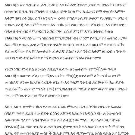
አዛርባጃን እና ጎረቤት
ኢራን
ታሪካዊ እና
ባሕላዊ ትስስር ያላቸው ሀገራት ቢሆኑም
በተመሳሳይ ጊዜ ግን
ፖለቲካዊ የአክራሪነት እስልምና ሊፈጠር የሚችልበት እምቅ-
አቅም በሀገሪቱ (በኢራን) እንዳለ መረዳት ያሻል፡፡
ሩሲያ
ከሁሉም የአካባቢው ሀገራት
የበለጠ ደረጃ ላይ የምትቀመጥ
እና ከባኩ ጋር የወታደራዊ-ፖለቲካዊ እና ሳይንሳዊ-
ባሕላዊ
ትብብር የምታደርግ አጋር ናት፡፡ ሩሲያ ምንም እንኳ በቁጥር
ትልቁ
የአዛርባጃን ዳያስፖራ ማኅበረሰብ የሚኖርባት
ብትሆንም
የሩሲያ የተጠናከረ ድጋፍ
ለአርሜኒያ ብሔራዊ
አማጺነት ትልቅ መንስዔ መሆኑ እና በዚህም የተነሳ የሬቫን
ያራመደችው ፍጹም ለመታረቅ ፈቃደኛ ያልሆነ እና ግትር
አቋም ለከረብካ ግጭት
መባባስ ዓይነተኛ አስተዋፆ ማድረጉን
ሳንጠቅስ ማለፍ የለብንም፡፡
ነገርን ነገር ያነሳዋል እንዲሉ እዚህጋ ሌላው ልንጠቅሰው
የምንችለው ጉዳይ
አዛርባጃን በውጭ ፖሊሲዋ ሚዛናዊነትን
ማበጀቷ በተለይም ለትንንሽ ወይንም
መካከለኛ ሆነው ከኃያል
ጎረቤት ሀገራት እና ዓለም ዓቀፋዊ ድርጅቶች (አጠያያቂ
ውህደቶችን ጨምሮ ማለት ነው) በሚጣልባቸው ግዴታ
ሸክም ውስጥ ለገቡ ሀገራት
ጥሩ ተምሳሌት እና መማሪያ
መሆኑን ነው፡፡
እስኪ አሁን ደግሞ የባኩን የአመራር ዘይቤ ምስጢር
እንፈትሽ፡፡ የሀገሪቱ አመራር
በዓለም ዓቀፍ ደረጃ የውይይት
ርዕስና አጀንዳ አድርጎ የአዲሷን ባኩ ጽንሰ-ሀሳብ
ለውጭው
ዓለም ማስተዋወቁ ጥሩ ስትራቴጂ ነው ማለት ይቻላል፡፡
ይህ ዓይነቱ
ስትራቴጂ ይህ ነው ተብሎ ሊጠቀስ ድርጅታዊ
ጉዳት የሌለው ሲሆን ጥቅሞቹ ግን
አያሌ ናቸው፡፡ በተለያዩ
መስኮች (ከኢኮኖሚ እና ዲፕሎማሲ እስከ ባሕል እና
ስፖርት