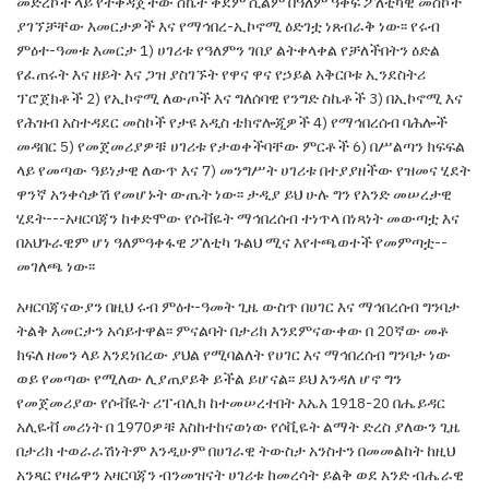
መድረኮች ላይ የተቀዳጀችው
ስኬት ቀደም ሲልም
በዓለም ዓቀፍ ፖለቲካዊ መስኮች
ያገኘቻቸው እመርታዎች እና የማኅበረ-ኢኮኖሚ ዕድገቷ
ነጸብራቅ
ነው፡፡ የሩብ
ምዕተ-ዓመቱ እመርታ 1) ሀገሪቱ
የዓለምን ገበያ ልትቀላቀል የቻለችበትን ዕድል
የፈጠሩት
እና ዘይት እና ጋዝ ያስገኙት የዋና ዋና የኃይል አቅርቦቱ
ኢንደስትሪ
ፕሮጀክቶች 2) የኢኮኖሚ ለውጦች እና ግለሰባዊ
የንግድ ስኬቶች 3) በኢኮኖሚ እና
የሕዝብ አስተዳደር
መስኮች የታዩ አዲስ ቴክኖሎጂዎች 4) የማኅበረሰብ ባሕሎች
መዳበር 5) የመጀመሪያዎቹ ሀገሪቱ የታወቀችባቸው ምርቶች
6) በሥልጣን ክፍፍል
ላይ የመጣው ዓይነታዊ ለውጥ እና
7) መንግሥት ሀገሪቱ በተያያዘችው የዝመና ሂደት
ዋንኛ
አንቀሳቃሽ የመሆኑት ውጤት ነው፡፡ ታዲያ ይህ ሁሉ ግን
የአንድ መሠረታዊ
ሂደት---አዛርባጃን ከቀድሞው የሶቭዬት
ማኅበረሰብ ተነጥላ በነጻነት መውጣቷ እና
በአህጉራዊም ሆነ
ዓለምዓቀፋዊ ፖለቲካ ጉልህ ሚና እየተጫወተች የመምጣቷ-
-
መገለጫ ነው፡፡
አዛርባጃናውያን በዚህ ሩብ ምዕተ-ዓመት ጊዜ ውስጥ
በሀገር እና ማኅበረሰብ ግንባታ
ትልቅ እመርታን አሳይተዋል፡፡
ምናልባት በታሪክ እንደምናውቀው በ 20ኛው መቶ
ክፍለ ዘመን
ላይ እንደነበረው ያህል የሚባልለት የሀገር እና ማኅበረሰብ
ግንባታ ነው
ወይ የመጣው የሚለው ሊያጠያይቅ ይችል
ይሆናል፡፡ ይህ እንዳለ ሆኖ ግን
የመጀመሪያው የሶቭዬት
ሪፐብሊክ ከተመሠረተበት እኤአ 1918-20 በሔይዳር
አሊዬቭ
መሪነት በ 1970ዎቹ እስከተከናወነው የሶቪዬት ልማት ድረስ
ያለውን ጊዜ
በታሪክ ተወራራሽነትም እንዲሁም በሀገራዊ
ትውስታ አንስተን በመመልከት ከዚህ
አንጻር የዛሬዋን
አዛርባጃን ብንመዝናት ሀገሪቱ ከመረሳት ይልቅ ወደ አንድ
ብሔራዊ