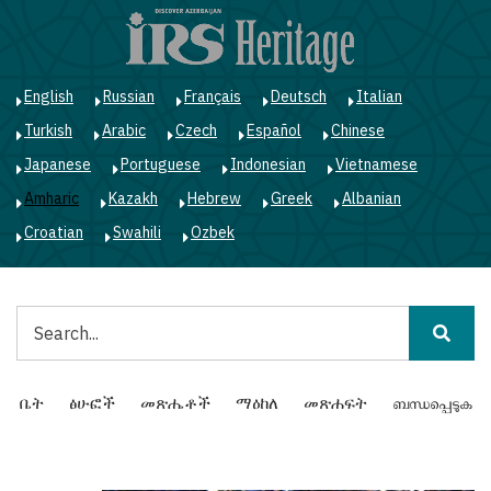
Skip
to
main
content
English
Russian
Français
Deutsch
Italian
Turkish
Arabic
Czech
Español
Chinese
Japanese
Portuguese
Indonesian
Vietnamese
Amharic
Kazakh
Hebrew
Greek
Albanian
Croatian
Swahili
Ozbek
ፈልግ
Main
ቤት
ፅሁፎች
መጽሔቶች
ማዕከለ
መጽሐፍት
ബന്ധപ്പെടുക
navigation