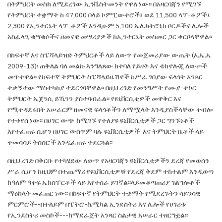
በትምህርት መስክ ለሚደረገው ኢንቬስትመንት የዋለ ነው፡፡
በአዛርባጃን የሚገኙ
የትምህርት ተቋማት ከ 47,000 በላይ
ኮምፒውተሮች፤ ወደ 11,500 ላፕ-ቶፖች፤
2,300 የኢንተርኔት
ላፕ-ቶፖች እንዲሁም 5,100 ኤሌክትሮኒክ ቦርዶችና ሌሎች
አስፈላጊ ቁሣቁሶችና ዘመናዊ መሣሪያዎች ከኢንተርኔት
መስመር ጋር ቀርቦላቸዋል፡፡
በከፍተኛ እና ስፔሻላይዝድ ትምህርቶች ላይ ለውጥ
የመጀመሪያው ውጤት (እ.ኤ.አ.
2009-13)፡
ጠቅለል
ባለ መልኩ እንግለጸው ከተባለ የይዘት እና ቴክኖሎጂ
ለውጦች
መጥተዋል፡፡ የከፍተኛ ትምህርት ስፔሻላይዜሽኖች
ከሥራ ገበያው ፍላጎት አንጻር
ተቃኝተው ማስተካከያ
ተደርጎባቸዋል፡፡ በዚህ ረገድ የመንግሥት የሙያ-ተኮር
ትምህርት ኤጀንሲ ይኼንን ያስተባብራል፡፡ የዩኒቨርሲቲዎች
መዋቅር እና
የሚተዳደሩበት አሠራርም ዘመናዊ ፍላጎቶችን
ለማሟላት እንዲያስችላቸው ተብሎ
የተቀየሰ ነው፡፡ በሀገር
ውጭ ከሚገኙ የተለያዩ ዩኒቨርሲቲዎች ጋር ግንኙነቶች
እየተፈጠሩ ሲሆን በሀገር ውስጥም ባሉ ዩኒቨርሲቲዎች
እና ትምህርት ቤቶች ላይ
ተመሳሳይ ትስስሮች እንዲፈጠሩ
ተደርጓል፡፡
በዚህ ረገድ
በቅርቡ የተካሄደው ለውጥ የአዛርባጃን
ዩኒቨርሲቲዎችን ደረጃ የመወሰን
ሥራ ሲሆን ከዚህም
በተጨማሪ የዩኒቨርሲቲዎቹ የደረጃ ቅደም ተከተልም
እንዲወጣ
ከዓለም ዓቀፍ ኤክስፐርቶች ላይ እየተሰራ
ይገኛል፡፡ላይመቆጣጠሪያ ገልግሎቶች
ማዕከላት መፈጠር
ነው፡፡ በከፍተኛ የትምህርት ተቋማት የሚደረጉትን ሳይንሳዊ
ምርምሮች--በተለይም በፔትሮ-ኬሚካል ኢንደስትሪ እና
ሌሎች የሀገሪቱ
የኢንደስትሪ መስኮች---ከማደራጀት አንጻር
ስልታዊ አሠራር ተዘርግቷል፡፡