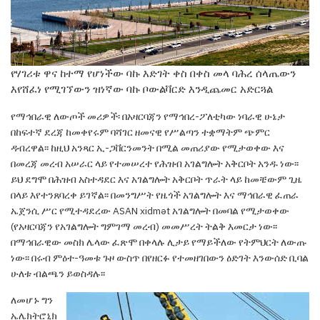
የሃገሪቱ ዋና ከተማ የሆነችው ባኩ እድገት ቀስ በቀስ መላ ባሕረ ሰላጤውን
እየሸፈነ የሚገኘውን ዝነኛው ባኩ ቦውልቫርድ እንዲጨመር አድርጓል
የማኅበራዊ ለውጦች መሪዎች፡
በአዛርባጃን የማኅበረ-
ፖለቲካው ነባራዊ ሁኔታ
በከፍተኛ ደረጃ ከመቀየሩም ባሻገር
ዘመናዊ የሥልጣን ተቋማትም ጭምር
ዳብረዋል፡፡ ከዚህ
አንጻር ኢ-ጋቨርንመንት በሚል መጠሪያው የሚታወቀው እና
በመረጃ መረብ አሠራር ላይ የተመሠረተ የሕዝብ አገልግሎት
አቅርቦት አንዱ ነው፡፡
ይህ ደግሞ በሕዝብ አስተዳደር እና
አገልግሎት አቅርቦት ጥራት ላይ ከመቼውም ጊዜ
በላይ
እየተንጸባረቀ ይገኛል፡፡
በመንግሥት የዜጎች አገልግሎት
እና ማኅበራዊ ፈጠራ
ኤጀንሲ ሥር የሚተዳደረው
ASAN
xidmət
አገልግሎት በመባል የሚታወቀው
(የአዛርባጃን
የአገልግሎት ግምገማ መረብ) መመሥረት ትልቅ እመርታ
ነው፡፡
በማኅበራዊው መስክ ሌላው ፈጽሞ በቀላሉ ሊታይ
የማይችለው የትምህርት ለውጡ
ነው
፡፡ በሩብ ምዕተ-ዓመቱ
ጉዞ ውስጥ በየዘርፉ የተመዘገበውን ዕድገት እንውሰድ ቢባል
ሁለቱ ብልጫን ይወስዳሉ፡፡
ለመሆኑ ግን
ኤሌክትሮኒክ