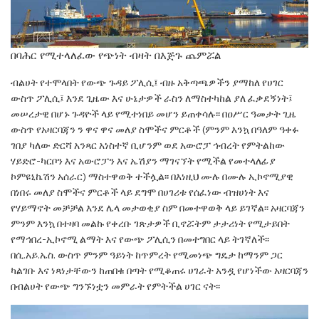
በባሕር የሚተላለፈው የጭነት ብዛት በእጅጉ ጨምሯል
ብልሀት የተሞላበት የውጭ ጉዳይ ፖሊሲ፤ ብዙ
አቅጣጫዎችን ያማከለ የሀገር
ውስጥ ፖሊሲ፤ እንደ
ጊዜው እና ሁኔታዎች ራስን ለማስተካከል ያለ ፈቃደኝነት፤
መሠረታዊ በሆኑ ጉዳዮች ላይ የሚተነበይ መሆን
ይጠቀሳሉ፡
፡ በዐሥር ዓመታት ጊዜ
ውስጥ የአዛርባጃን ን ዋና ዋና መለያ
ስሞችና ምርቶች (
ምንም እንኳ በዓለም ዓቀፉ
ገበያ ካለው
ድርሻ አንጻር አነስተኛ ቢሆንም ወደ አውሮፓ ኅብረት
የምትልከው
ሃይድሮ-ካርቦን እና አውሮፓን እና ኤሽያን
ማገናኘት የሚችል የመተላለፊያ
ኮምዩኒኬሽን አሰራር
)
ማስተዋወቅ ተችሏል፡፡ በእነዚህ ሙሉ በሙሉ ኢኮኖሚያዊ
በነበሩ መለያ ስሞችና ምርቶች ላይ ደግሞ
በሀገሪቱ የሰፈነው
ብዝሀነት እና
የሃይማኖት መቻቻል እንደ ሌላ መታወቂያ
ስም በመተዋወቅ ላይ
ይገኛል፡፡ አዛርባጃን
ምንም እንኳ
በተዛባ መልኩ የቀረቡ ገጽታዎች ቢኖሯትም ታታሪነት
የሚታይበት
የማኅበረ-ኢኮኖሚ ልማት እና የውጭ ፖሊሲን
በመተግበር ላይ ትገኛለች፡፡
በሲ.አይ.ኤስ. ውስጥ ምንም
ዓይነት ከጥምረት የሚመነጭ ግዴታ ከማንም ጋር
ካልገቡ
እና ነጻነታቸውን ከጠበቁ በጣት የሚቆጠሩ ሀገራት አንዷ
የሆነችው አዛርባጃን
በብልሀት የውጭ ግንኙነቷን መምራት
የምትችል ሀገር ናት፡፡