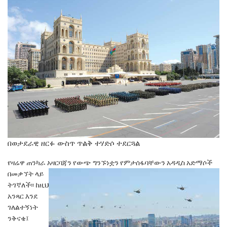
በወታደራዊ ዘርፉ ውስጥ ጥልቅ ተሃድሶ ተደርጓል
የዛሬዋ ጠንካራ አዛርባጃን የውጭ ግንኙነቷን የምታሰፋባቸውን አዳዲስ አድማ
ሶች
በመቃኘት ላይ
ትገኛለች፡፡ ከዚህ
አንጻር እንደ
ገለልተኝነት
ንቅናቄ፤