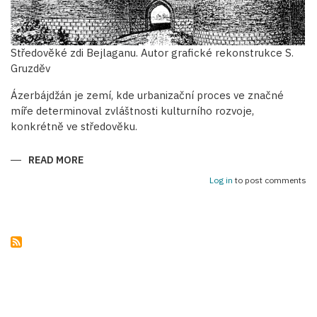
Středověké zdi Bejlaganu. Autor grafické rekonstrukce S.
Gruzděv
Ázerbájdžán je zemí, kde urbanizační proces ve značné
míře determinoval zvláštnosti kulturního rozvoje,
konkrétně ve středověku.
READ MORE
ABOUT
OBRANNÉ
STAVBY
Log in
to post comments
STŘEDOVĚKÝCH
ÁZERBÁJDŽÁNSKÝCH
MĚST