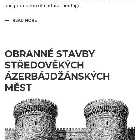
and promotion of cultural heritage.
READ MORE
ABOUT
WHEN
EXHIBITS
SPEAK,
HISTORY
SPEAKS
OBRANNÉ STAVBY
STŘEDOVĚKÝCH
ÁZERBÁJDŽÁNSKÝCH
MĚST