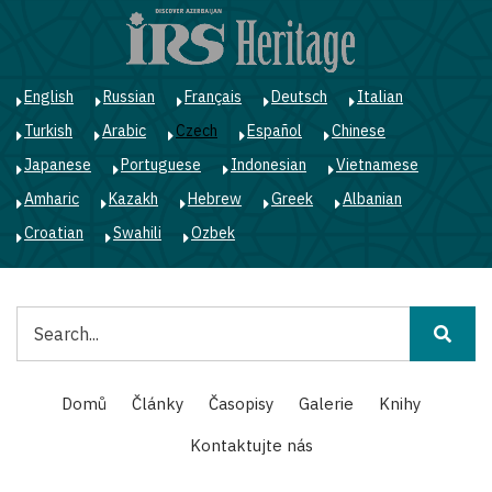
Přejít
k
hlavnímu
obsahu
English
Russian
Français
Deutsch
Italian
Turkish
Arabic
Czech
Español
Chinese
Japanese
Portuguese
Indonesian
Vietnamese
Amharic
Kazakh
Hebrew
Greek
Albanian
Croatian
Swahili
Ozbek
Hledat
Main
Domů
Články
Časopisy
Galerie
Knihy
navigation
Kontaktujte nás