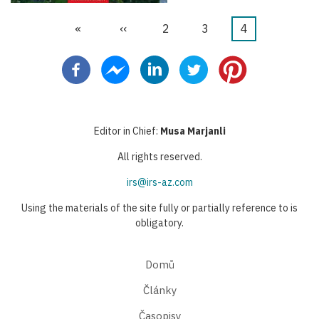
First
«
Předchozí
‹‹
Stránka
2
Stránka
3
Aktuální
4
Pagination
page
stránka
stránka
Editor in Chief:
Musa Marjanli
All rights reserved.
irs@irs-az.com
Using the materials of the site fully or partially reference to is
obligatory.
Domů
Články
Časopisy