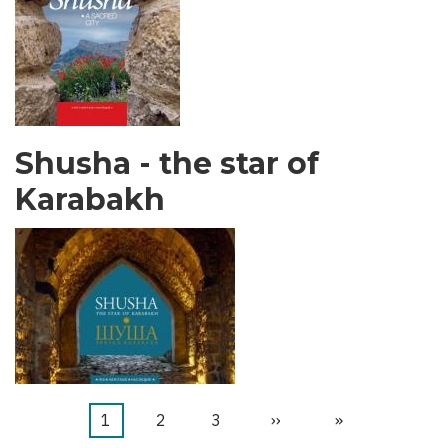
Shusha - the star of
Karabakh
Aktuální
1
Stránka
2
Stránka
3
Následující
››
Poslední
»
Pagination