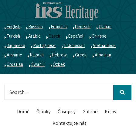
Přejít
k
hlavnímu
obsahu
English
Russian
Français
Deutsch
Italian
Turkish
Arabic
Czech
Español
Chinese
Japanese
Portuguese
Indonesian
Vietnamese
Amharic
Kazakh
Hebrew
Greek
Albanian
Croatian
Swahili
Ozbek
Hledat
Main
Domů
Články
Časopisy
Galerie
Knihy
navigation
Kontaktujte nás