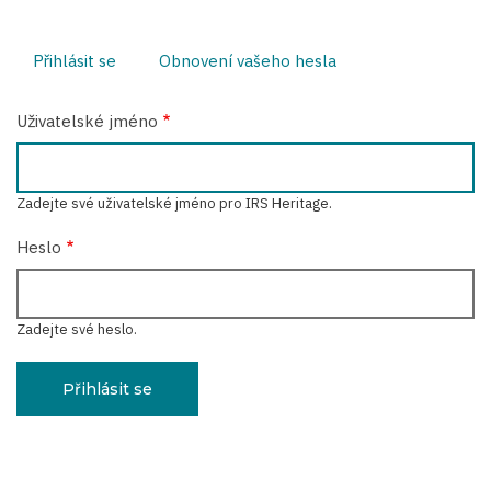
Přihlásit se
(aktivní
Obnovení vašeho hesla
Hlavní
záložka)
záložky
Uživatelské jméno
Zadejte své uživatelské jméno pro IRS Heritage.
Heslo
Zadejte své heslo.