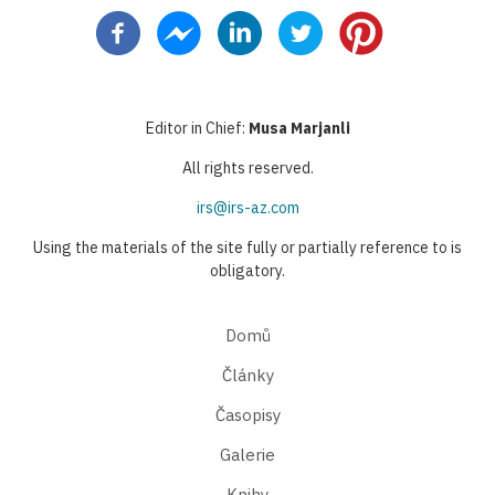
stránka
stránka
stránka
Editor in Chief:
Musa Marjanli
All rights reserved.
irs@irs-az.com
Using the materials of the site fully or partially reference to is
obligatory.
Domů
Články
Časopisy
Galerie
Knihy