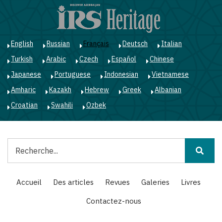
Aller
au
contenu
principal
English
Russian
Français
Deutsch
Italian
Turkish
Arabic
Czech
Español
Chinese
Japanese
Portuguese
Indonesian
Vietnamese
Amharic
Kazakh
Hebrew
Greek
Albanian
Croatian
Swahili
Ozbek
Rechercher
Main
Accueil
Des articles
Revues
Galeries
Livres
navigation
Contactez-nous