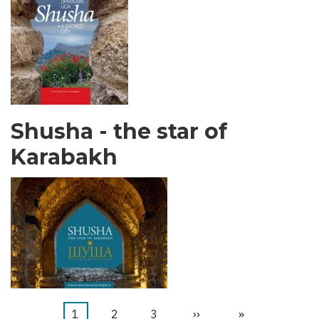
Shusha - the star of
Karabakh
Page
1
Page
2
Page
3
Page
››
Dernière
»