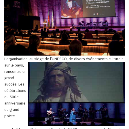
L’organisation, au siège de l’UNESCO, de divers événem
ents culturels
sur le pays,
rencontre un
grand
succès. Les
célébrations
du 500e
anniversaire
du grand
poète