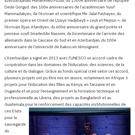
azerbaïdjanais Muhammed Fuzuli, du 1300e anniversaire de l’épopée
Dede Gorgud, des 100e anniversaires de l’académicien Yusif
Mammadaliyev, de l’écrivain et scientifique Mir Jalal Pashayev, du
premier opéra en Orient de Uzeyir Hadjibeyli « Leyli et Mejnun », de
l’écrivain Ilyas Afandiyev, du 600e anniversaire du grand poète et
penseur soufi Imadeddin Nassimi, du bicentenaire de l’arrivée des
allemands dans le Caucase du Sud et en Azerbaïdjan, du 100e
anniversaire de l’université de Bakou en témoignent.
L’Azerbaïdjan a signé en 2013 avec l’UNESCO un accord-cadre de
coopération dans les domaines de l’éducation, des sciences, de la
culture et du dialogue. Grâce au fonds spécial créé selon cet accord,
plusieurs projets ont pu être mis en œuvre, notamment en Afrique 3
projets pour l’éducation des filles au Kenya, en Tanzanie et en
Ouganda et un pour l’enseignement et la formation technique et
professionnelle au Liberia, des projets au Bangladesh et au
Guatemala pour le renforce
ment des capacités institutionnelles de
ces Etats
pour la
sauvegarde
du