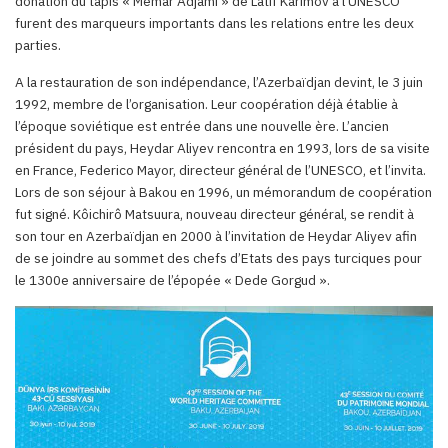
donation du tapis « Memar Adjami » de Latif Karimov à l’UNESCO
furent des marqueurs importants dans les relations entre les deux
parties.
A la restauration de son indépendance, l’Azerbaïdjan devint, le 3 juin
1992, membre de l’organisation. Leur coopération déjà établie à
l’époque soviétique est entrée dans une nouvelle ère. L’ancien
président du pays, Heydar Aliyev rencontra en 1993, lors de sa visite
en France, Federico Mayor, directeur général de l’UNESCO, et l’invita.
Lors de son séjour à Bakou en 1996, un mémorandum de coopération
fut signé. Kôichirô Matsuura, nouveau directeur général, se rendit à
son tour en Azerbaïdjan en 2000 à l’invitation de Heydar Aliyev afin
de se joindre au sommet des chefs d’Etats des pays turciques pour
le 1300e anniversaire de l’épopée « Dede Gorgud ».