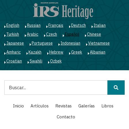
Pasar
al
contenido
principal
English
Russian
Français
Deutsch
Italian
Turkish
Arabic
Czech
Español
Chinese
Japanese
Portuguese
Indonesian
Vietnamese
Amharic
Kazakh
Hebrew
Greek
Albanian
Croatian
Swahili
Ozbek
Buscar
Main
Inicio
Artículos
Revistas
Galerías
Libros
navigation
Contacto