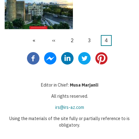
Primera
«
Página
‹‹
Página
2
Página
3
Página
4
Paginación
página
anterior
actual
Editor in Chief:
Musa Marjanli
All rights reserved.
irs@irs-az.com
Using the materials of the site fully or partially reference to is
obligatory.