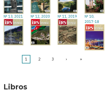
№ 13, 2021
№ 12, 2020
№ 11, 2019
№ 10,
2017-18
Página
1
Página
2
Página
3
Siguiente
›
Última
»
Paginación
actual
página
página
Libros