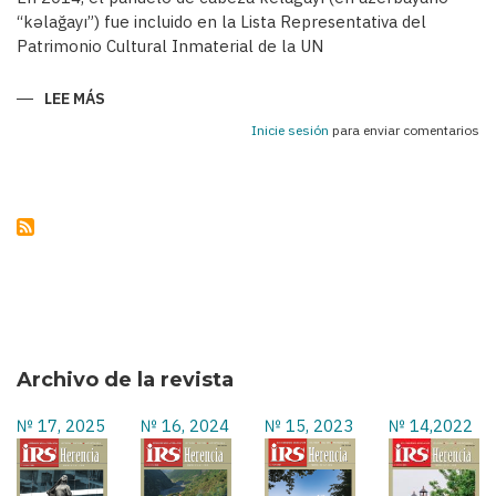
“kəlağayı”) fue incluido en la Lista Representativa del
Patrimonio Cultural Inmaterial de la UN
LEE MÁS
SOBRE
KELAGAYÍS
-
Inicie sesión
para enviar comentarios
PAÑUELOS
TRADICIONALES
DE
LAS
AZERBAIYANAS
EN
EL
SIGLO
XIX
Y
A
COMIENZOS
DEL
SIGLO
XX
Archivo de la revista
№ 17, 2025
№ 16, 2024
№ 15, 2023
№ 14,2022