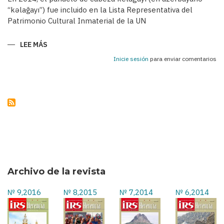
“kəlağayı”) fue incluido en la Lista Representativa del
Patrimonio Cultural Inmaterial de la UN
LEE MÁS
SOBRE
KELAGAYÍS
-
Inicie sesión
para enviar comentarios
PAÑUELOS
TRADICIONALES
DE
LAS
AZERBAIYANAS
EN
EL
SIGLO
XIX
Y
A
COMIENZOS
DEL
SIGLO
XX
Archivo de la revista
№ 9,2016
№ 8,2015
№ 7,2014
№ 6,2014