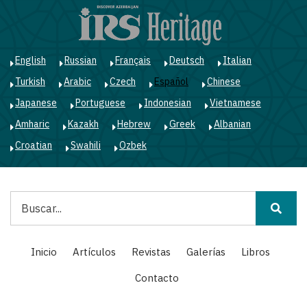
Pasar
al
contenido
principal
English
Russian
Français
Deutsch
Italian
Turkish
Arabic
Czech
Español
Chinese
Japanese
Portuguese
Indonesian
Vietnamese
Amharic
Kazakh
Hebrew
Greek
Albanian
Croatian
Swahili
Ozbek
Buscar
Main
Inicio
Artículos
Revistas
Galerías
Libros
navigation
Contacto