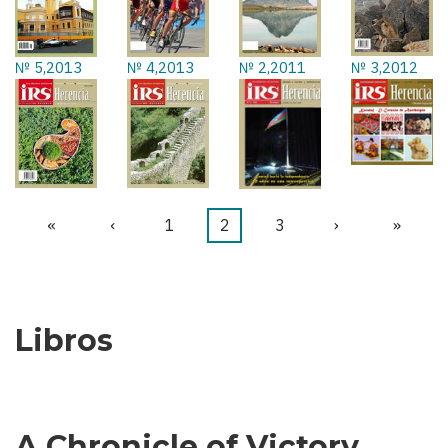
№ 5,2013
№ 4,2013
№ 2,2011
№ 3,2012
Primera
«
Página
‹
Página
1
Página
2
Página
3
Siguiente
›
Última
»
Paginación
página
anterior
actual
página
página
Libros
A Chronicle of Victory