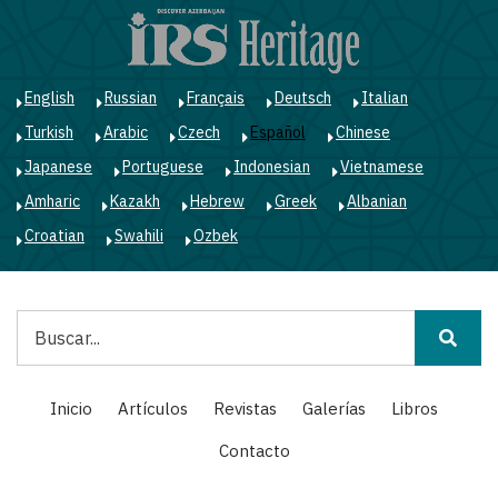
Pasar
al
contenido
principal
English
Russian
Français
Deutsch
Italian
Turkish
Arabic
Czech
Español
Chinese
Japanese
Portuguese
Indonesian
Vietnamese
Amharic
Kazakh
Hebrew
Greek
Albanian
Croatian
Swahili
Ozbek
Buscar
Main
Inicio
Artículos
Revistas
Galerías
Libros
navigation
Contacto