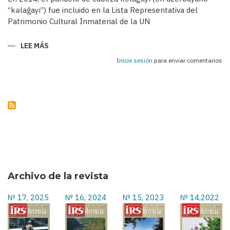
“kəlağayı”) fue incluido en la Lista Representativa del
Patrimonio Cultural Inmaterial de la UN
LEE MÁS
SOBRE
KELAGAYÍS
-
Inicie sesión
para enviar comentarios
PAÑUELOS
TRADICIONALES
DE
LAS
AZERBAIYANAS
EN
EL
SIGLO
XIX
Y
A
COMIENZOS
DEL
SIGLO
XX
Archivo de la revista
№ 17, 2025
№ 16, 2024
№ 15, 2023
№ 14,2022