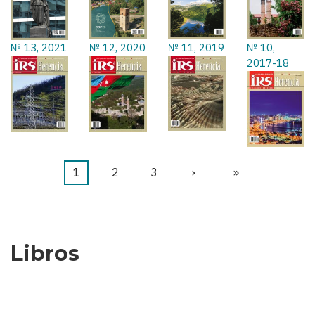
№ 13, 2021
№ 12, 2020
№ 11, 2019
№ 10,
2017-18
Página
1
Página
2
Página
3
Siguiente
›
Última
»
Paginación
actual
página
página
Libros