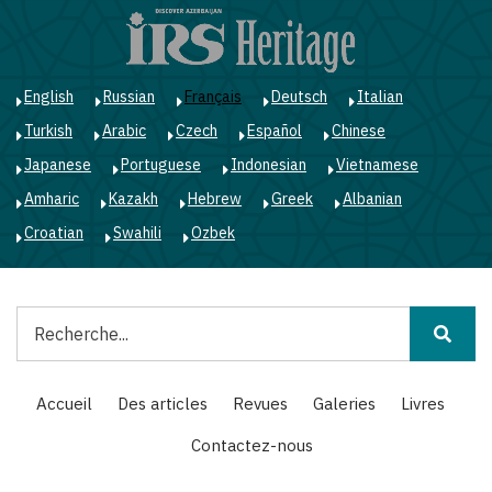
Aller
au
contenu
principal
English
Russian
Français
Deutsch
Italian
Turkish
Arabic
Czech
Español
Chinese
Japanese
Portuguese
Indonesian
Vietnamese
Amharic
Kazakh
Hebrew
Greek
Albanian
Croatian
Swahili
Ozbek
Rechercher
Main
Accueil
Des articles
Revues
Galeries
Livres
navigation
Contactez-nous