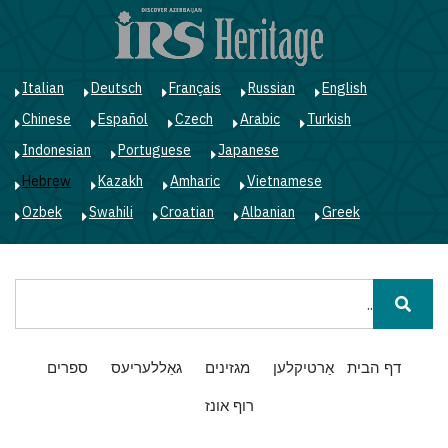
ד
ל
ה
Italian
Deutsch
Français
Russian
English
Chinese
Español
Czech
Arabic
Turkish
Indonesian
Portuguese
Japanese
Hebrew
Kazakh
Amharic
Vietnamese
Ozbek
Swahili
Croatian
Albanian
Greek
חיפוש
Main
דף הבית
אַרטיקלען
מגזינים
גאַללעריעס
ספרים
navigation
רוף אונז