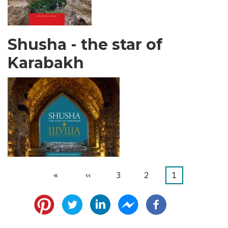
Shusha - the star of
Karabakh
1
דף
2
דף
3
דף
››
הדף
»
הדף
דפדוף
נוכחי
הבא
האחרון