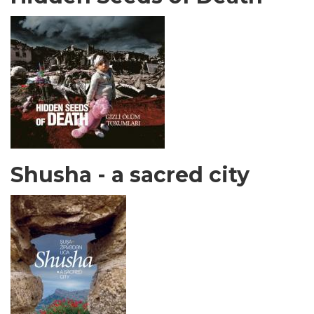
Shusha - a sacred city