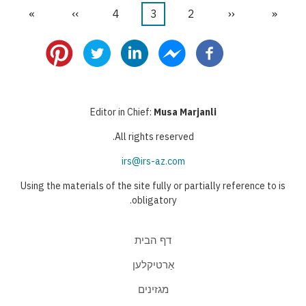
«
דף
‹‹
הדף
2
דף
3
דף
4
דף
››
הדף
»
הדף
דפדוף
ראשון
הקודם
נוכחי
הבא
האחרון
Editor in Chief:
Musa Marjanli
All rights reserved.
irs@irs-az.com
Using the materials of the site fully or partially reference to is
obligatory.
דף הבית
אַרטיקלען
מגזינים