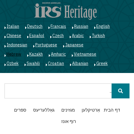
ד
ל
ה
Italian
Deutsch
Français
Russian
English
Chinese
Español
Czech
Arabic
Turkish
Indonesian
Portuguese
Japanese
Hebrew
Kazakh
Amharic
Vietnamese
Ozbek
Swahili
Croatian
Albanian
Greek
חיפוש
Main
דף הבית
אַרטיקלען
מגזינים
גאַללעריעס
ספרים
navigation
רוף אונז