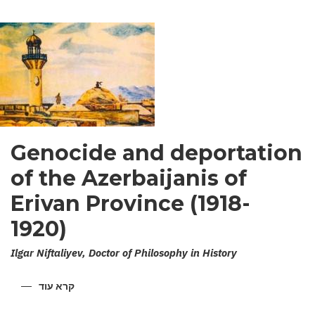
Genocide and deportation
of the Azerbaijanis of
Erivan Province (1918-
1920)
Ilgar Niftaliyev, Doctor of Philosophy in History
קרא עוד
על
ENOCIDE
AND