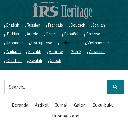
Lompat
ke
isi
utama
English
Russian
Français
Deutsch
Italian
Turkish
Arabic
Czech
Español
Chinese
Japanese
Portuguese
Indonesian
Vietnamese
Amharic
Kazakh
Hebrew
Greek
Albanian
Croatian
Swahili
Ozbek
Pencarian
Main
Beranda
Artikel
Jurnal
Galeri
Buku-buku
navigation
Hubungi kami