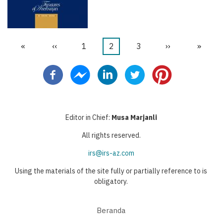
First
«
Halaman
‹‹
Halaman
1
Halaman
2
Halaman
3
Halaman
››
Last
»
Pagination
page
sebelumnya
sekarang
berikutnya
page
Editor in Chief:
Musa Marjanli
All rights reserved.
irs@irs-az.com
Using the materials of the site fully or partially reference to is
obligatory.
Beranda