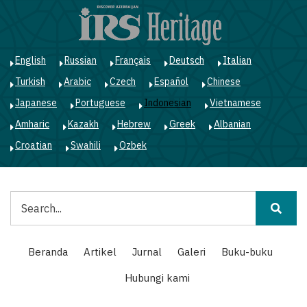
Lompat
ke
isi
utama
English
Russian
Français
Deutsch
Italian
Turkish
Arabic
Czech
Español
Chinese
Japanese
Portuguese
Indonesian
Vietnamese
Amharic
Kazakh
Hebrew
Greek
Albanian
Croatian
Swahili
Ozbek
Pencarian
Main
Beranda
Artikel
Jurnal
Galeri
Buku-buku
navigation
Hubungi kami