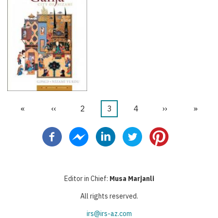
First
«
Halaman
‹‹
Halaman
2
Halaman
3
Halaman
4
Halaman
››
Last
»
Pagination
page
sebelumnya
sekarang
berikutnya
page
Editor in Chief:
Musa Marjanli
All rights reserved.
irs@irs-az.com