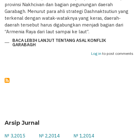
provinsi Nakhcivan dan bagian pegunungan daerah
Garabagh. Menurut para ahli strategi Dashnaktsutiun yang
terkenal dengan watak-wataknya yang keras, daerah-
daerah tersebut harus digabungkan menjadi bagian dari
“Armenia Raya dari laut sampai ke laut”.
BACA LEBIH LANJUT
TENTANG ASAL KONFLIK
GARABAGH
Log in
to post comments
Arsip Jurnal
№ 3,2015
№ 2,2014
№ 1,2014