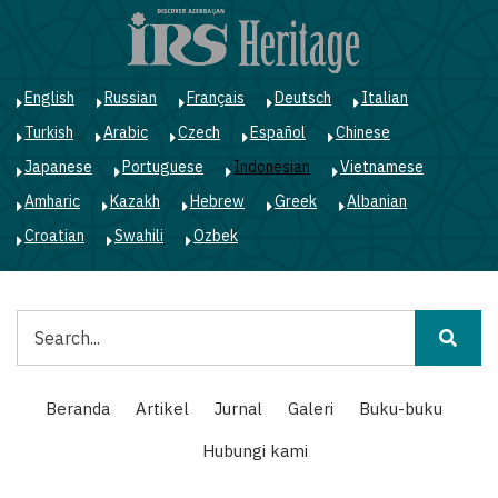
Lompat
ke
isi
utama
English
Russian
Français
Deutsch
Italian
Turkish
Arabic
Czech
Español
Chinese
Japanese
Portuguese
Indonesian
Vietnamese
Amharic
Kazakh
Hebrew
Greek
Albanian
Croatian
Swahili
Ozbek
Pencarian
Main
Beranda
Artikel
Jurnal
Galeri
Buku-buku
navigation
Hubungi kami