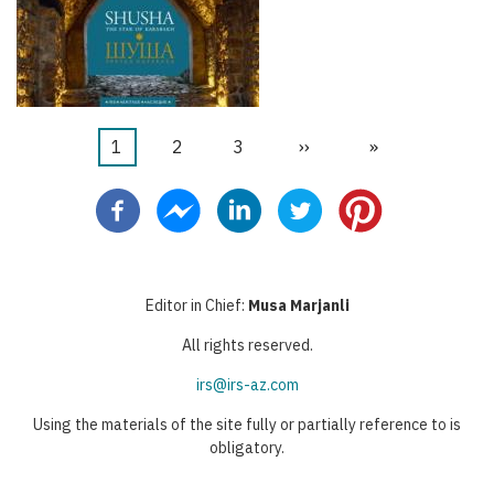
Halaman
1
Halaman
2
Halaman
3
Halaman
››
Last
»
Pagination
sekarang
berikutnya
page
Editor in Chief:
Musa Marjanli
All rights reserved.
irs@irs-az.com
Using the materials of the site fully or partially reference to is
obligatory.