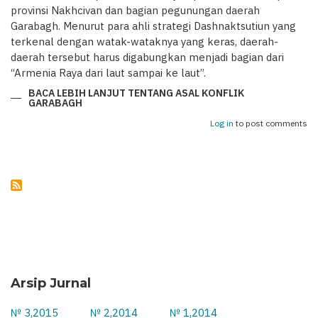
provinsi Nakhcivan dan bagian pegunungan daerah
Garabagh. Menurut para ahli strategi Dashnaktsutiun yang
terkenal dengan watak-wataknya yang keras, daerah-
daerah tersebut harus digabungkan menjadi bagian dari
“Armenia Raya dari laut sampai ke laut”.
BACA LEBIH LANJUT
TENTANG ASAL KONFLIK
GARABAGH
Log in
to post comments
Arsip Jurnal
№ 3,2015
№ 2,2014
№ 1,2014