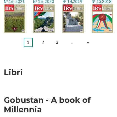
№ 16, 2021
№ 15, 2020
№ 14,2019
№ 13,2018
Pagina
1
Pagina
2
Pagina
3
Pagina
›
Ultima
»
Paginazione
attuale
successiva
pagina
Libri
Gobustan - A book of
Millennia