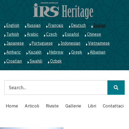
Salta
al
contenuto
principale
English
Russian
Français
Deutsch
Italian
Turkish
Arabic
Czech
Español
Chinese
Japanese
Portuguese
Indonesian
Vietnamese
Amharic
Kazakh
Hebrew
Greek
Albanian
Croatian
Swahili
Ozbek
Cerca
Main
Home
Articoli
Riviste
Gallerie
Libri
Contattaci
navigation