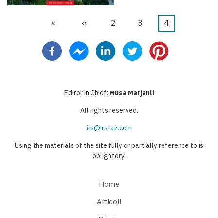
Prima
«
Pagina
‹‹
Pagina
2
Pagina
3
Pagina
4
Paginazione
pagina
precedente
attuale
Editor in Chief:
Musa Marjanli
All rights reserved.
irs@irs-az.com
Using the materials of the site fully or partially reference to is
obligatory.
Home
Articoli