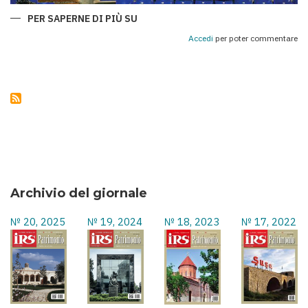
PER SAPERNE DI PIÙ SU
QARABAĞ
E
ROMA:
Accedi
per poter commentare
UNA
CHAMPIONS
LEAGUE
DI
SPORT,
STORIA
E
AMICIZIA
TRA
I
POPOLI
Archivio del giornale
№ 20, 2025
№ 19, 2024
№ 18, 2023
№ 17, 2022