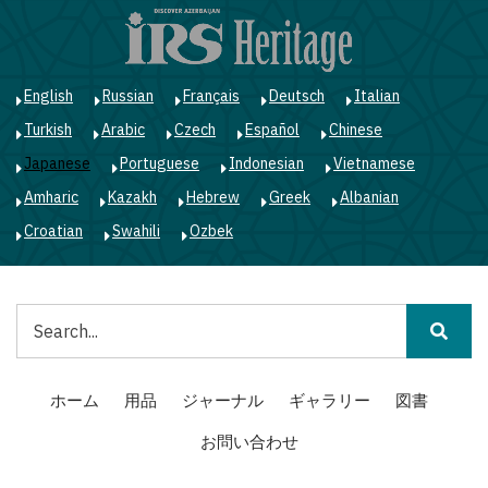
メ
イ
ン
コ
English
Russian
Français
Deutsch
Italian
ン
Turkish
Arabic
Czech
Español
Chinese
テ
ン
Japanese
Portuguese
Indonesian
Vietnamese
ツ
Amharic
Kazakh
Hebrew
Greek
Albanian
に
移
Croatian
Swahili
Ozbek
動
検
索
Main
ホーム
用品
ジャーナル
ギャラリー
図書
navigation
お問い合わせ