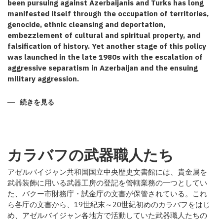
been pursuing against Azerbaijanis and Turks has long
manifested itself through the occupation of territories,
genocide, ethnic cleansing and deportation,
embezzlement of cultural and spiritual property, and
falsification of history. Yet another stage of this policy
was launched in the late 1980s with the escalation of
aggressive separatism in Azerbaijan and the ensuing
military aggression.
CERTAIN
続きを見る
TOUCHES
TO
THE
KARABAKH
ANNEXATION
POLICY
カラバフの武器職人たち
の
アゼルバイジャン共和国国立中央歴史文書館には、貴金属を
武器装飾に用いる武器工房の登記を管轄業務の一つとしてい
た、バクー市財務庁・試金庁の文書が保管されている。これ
ら各庁の文書から、19世紀末～20世紀初めのカラバフをはじ
め、アゼルバイジャン各地方で活動していた武器職人たちの