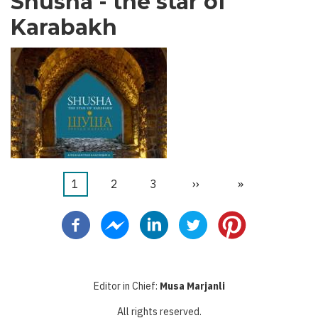
Shusha - the star of
Karabakh
カ
1
ペ
2
ペ
3
次
››
最
»
ペ
レ
ー
ー
ペ
終
ー
ン
ジ
ジ
ー
ペ
ジ
送
ト
ジ
ー
り
ペ
ジ
Editor in Chief:
Musa Marjanli
ー
All rights reserved.
ジ