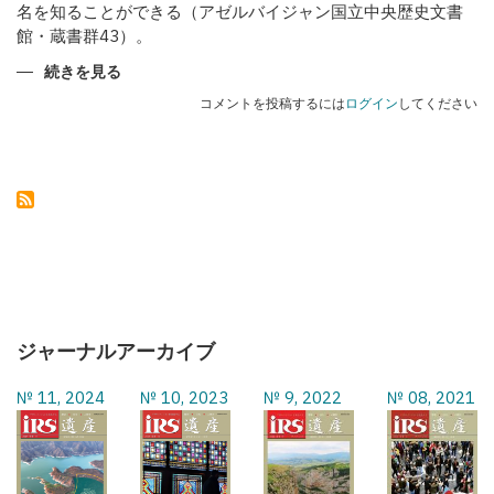
名を知ることができる（アゼルバイジャン国立中央歴史文書
館・蔵書群43）。
カ
続きを見る
ラ
バ
コメントを投稿するには
ログイン
してください
フ
の
武
器
職
人
た
ち
の
ジャーナルアーカイブ
№ 11, 2024
№ 10, 2023
№ 9, 2022
№ 08, 2021