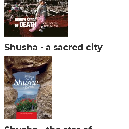
Shusha - a sacred city