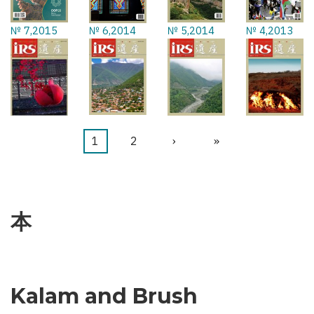
№ 7,2015
№ 6,2014
№ 5,2014
№ 4,2013
カ
1
ペ
2
次
›
最
»
ペ
レ
ー
ペ
終
ー
ン
ジ
ー
ペ
ジ
送
ト
ジ
ー
本
り
ペ
ジ
ー
ジ
Kalam and Brush