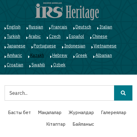
Skip
to
main
content
English
Russian
Français
Deutsch
Italian
Turkish
Arabic
Czech
Español
Chinese
Japanese
Portuguese
Indonesian
Vietnamese
Amharic
Kazakh
Hebrew
Greek
Albanian
Croatian
Swahili
Ozbek
Іздестіру
Main
Басты бет
Мақалалар
Журналдар
Галереялар
navigation
Кітаптар
Байланыс