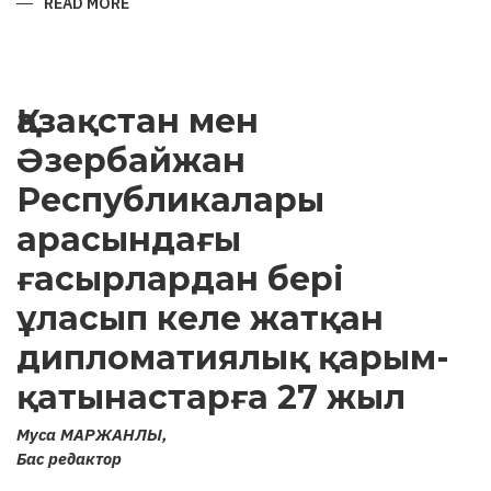
READ MORE
ABOUT
ARCHAEOLOGICAL
MONUMENTS
OF
KARABAKH
AND
ATTEMPTS
Қазақстан мен
TO
“ARMENIFY”
THEM
Әзербайжан
Республикалары
арасындағы
ғасырлардан бері
ұласып келе жатқан
дипломатиялық қарым-
қатынастарға 27 жыл
Муса МАРЖАНЛЫ,
Бас редактор