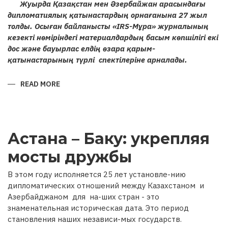
Жуырда Қазақстан мен Әзербайжан арасындағы
дипломатиялық қатынастардың орнағанына 27 жыл
толды. Осыған байланысты «IRS-Мұра» журналының
кезекті нөміріндегі материалдардың басым көпшілігі екі
дос және бауырлас елдің өзара қарым-
қатынастарының түрлі спектілеріне арналады.
READ MORE
ABOUT
ҚАЗАҚСТАН
МЕН
ӘЗЕРБАЙЖАН
РЕСПУБЛИКАЛАРЫ
АРАСЫНДАҒЫ
ҒАСЫРЛАРДАН
Астана – Баку: укрепляя
БЕРІ
ҰЛАСЫП
КЕЛЕ
мосты дружбы
ЖАТҚАН
ДИПЛОМАТИЯЛЫҚ
ҚАРЫМ-
В этом году исполняется 25 лет установле-нию
ҚАТЫНАСТАРҒА
27
дипломатических отношений между Казахстаном и
ЖЫЛ
Азербайджаном для на-ших стран - это
знаменательная историческая дата. Это период
становления наших независи-мых государств.