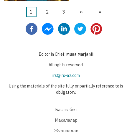
Current
1
Бет
2
Бет
3
Next
››
Last
»
Pagination
page
page
page
Editor in Chief:
Musa Marjanli
All rights reserved.
irs@irs-az.com
Using the materials of the site fully or partially reference to is
obligatory.
Басты бет
Мақалалар
Журналдар