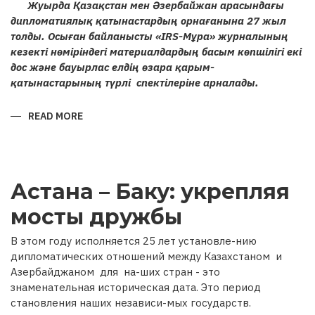
Жуырда Қазақстан мен Әзербайжан арасындағы
дипломатиялық қатынастардың орнағанына 27 жыл
толды. Осыған байланысты «IRS-Мұра» журналының
кезекті нөміріндегі материалдардың басым көпшілігі екі
дос және бауырлас елдің өзара қарым-
қатынастарының түрлі спектілеріне арналады.
READ MORE
ABOUT
ҚАЗАҚСТАН
МЕН
ӘЗЕРБАЙЖАН
РЕСПУБЛИКАЛАРЫ
АРАСЫНДАҒЫ
ҒАСЫРЛАРДАН
Астана – Баку: укрепляя
БЕРІ
ҰЛАСЫП
КЕЛЕ
мосты дружбы
ЖАТҚАН
ДИПЛОМАТИЯЛЫҚ
ҚАРЫМ-
В этом году исполняется 25 лет установле-нию
ҚАТЫНАСТАРҒА
27
дипломатических отношений между Казахстаном и
ЖЫЛ
Азербайджаном для на-ших стран - это
знаменательная историческая дата. Это период
становления наших независи-мых государств.