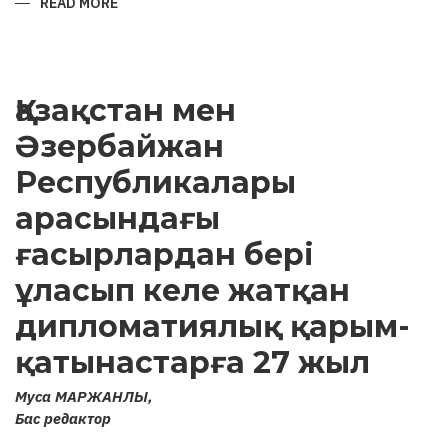
READ MORE
ABOUT
ARCHAEOLOGICAL
MONUMENTS
OF
KARABAKH
AND
ATTEMPTS
Қазақстан мен
TO
“ARMENIFY”
THEM
Әзербайжан
Республикалары
арасындағы
ғасырлардан бері
ұласып келе жатқан
дипломатиялық қарым-
қатынастарға 27 жыл
Муса МАРЖАНЛЫ,
Бас редактор