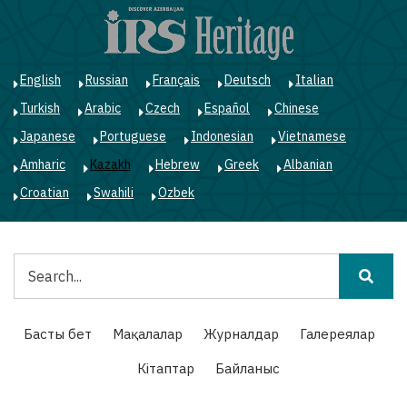
Skip
to
main
content
English
Russian
Français
Deutsch
Italian
Turkish
Arabic
Czech
Español
Chinese
Japanese
Portuguese
Indonesian
Vietnamese
Amharic
Kazakh
Hebrew
Greek
Albanian
Croatian
Swahili
Ozbek
Іздестіру
Main
Басты бет
Мақалалар
Журналдар
Галереялар
navigation
Кітаптар
Байланыс