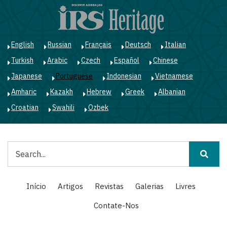
Passar
para
o
conteúdo
English
Russian
Français
Deutsch
Italian
principal
Turkish
Arabic
Czech
Español
Chinese
Japanese
Portuguese
Indonesian
Vietnamese
Amharic
Kazakh
Hebrew
Greek
Albanian
Croatian
Swahili
Ozbek
Pesquisar
Main
Início
Artigos
Revistas
Galerias
Livres
navigation
Contate-Nos