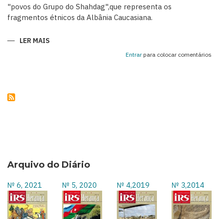
"povos do Grupo do Shahdag",que representa os
fragmentos étnicos da Albânia Caucasiana.
LER MAIS
SOBRE
KHINALIG
–
Entrar
para colocar comentários
UMA
RELÍQUIA
DA
HISTÓRIA
ÉTNICA
DO
AZERBAIJÃO
Arquivo do Diário
№ 6, 2021
№ 5, 2020
№ 4,2019
№ 3,2014