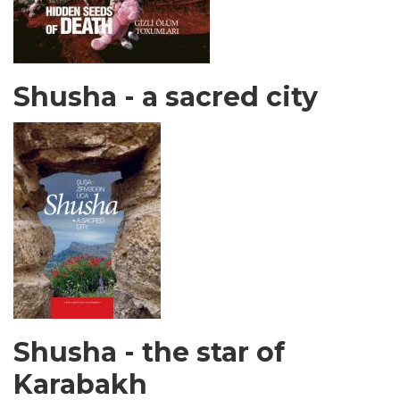
Shusha - a sacred city
Shusha - the star of
Karabakh