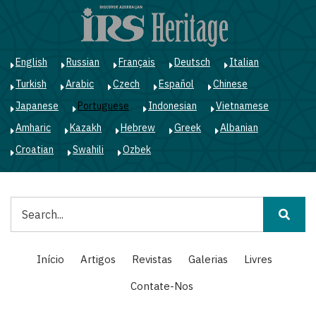
Passar
para
o
conteúdo
English
Russian
Français
Deutsch
Italian
principal
Turkish
Arabic
Czech
Español
Chinese
Japanese
Portuguese
Indonesian
Vietnamese
Amharic
Kazakh
Hebrew
Greek
Albanian
Croatian
Swahili
Ozbek
Pesquisar
Main
Início
Artigos
Revistas
Galerias
Livres
navigation
Contate-Nos