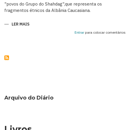
"povos do Grupo do Shahdag",que representa os
fragmentos étnicos da Albânia Caucasiana.
LER MAIS
SOBRE
KHINALIG
–
Entrar
para colocar comentários
UMA
RELÍQUIA
DA
HISTÓRIA
ÉTNICA
DO
AZERBAIJÃO
Arquivo do Diário
Livros