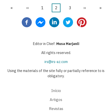
Primeira
«
Página
‹‹
Página
1
Página
2
Página
3
Próxima
››
Última
»
Paginação
página
anterior
atual
página
página
Editor in Chief:
Musa Marjanli
All rights reserved.
irs@irs-az.com
Using the materials of the site fully or partially reference to is
obligatory.
Início
Artigos
Revistas