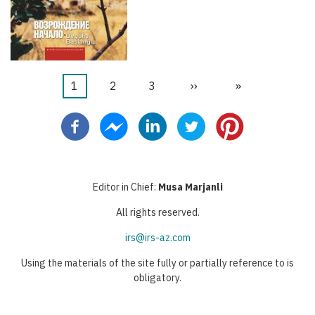
Текущая
1
Страница
2
Страница
3
Следующая
››
Последняя
»
Нумерация
страница
страница
страница
страниц
Editor in Chief:
Musa Marjanli
All rights reserved.
irs@irs-az.com
Using the materials of the site fully or partially reference to is
obligatory.