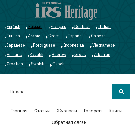
Перейти
к
основному
содержанию
English
Russian
Français
Deutsch
Italian
Turkish
Arabic
Czech
Español
Chinese
Japanese
Portuguese
Indonesian
Vietnamese
Amharic
Kazakh
Hebrew
Greek
Albanian
Croatian
Swahili
Ozbek
Поиск
Main
Главная
Статьи
Журналы
Галереи
Книги
navigation
Обратная связь