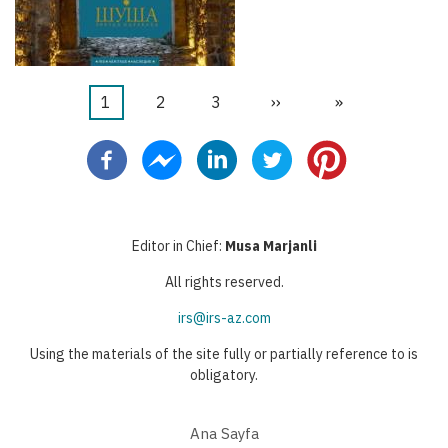
Şu
1
Sayfa
2
Sayfa
3
Sonraki
››
Last
»
Pagination
an
sayfa
page
kullanılan
sayfa
Editor in Chief:
Musa Marjanli
All rights reserved.
irs@irs-az.com
Using the materials of the site fully or partially reference to is
obligatory.
Ana Sayfa