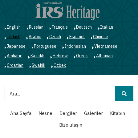
Ana
içeriğe
atla
English
Russian
Français
Deutsch
Italian
Turkish
Arabic
Czech
Español
Chinese
Japanese
Portuguese
Indonesian
Vietnamese
Amharic
Kazakh
Hebrew
Greek
Albanian
Croatian
Swahili
Ozbek
Ara
Main
Ana Sayfa
Nesne
Dergiler
Galeriler
Kitabın
navigation
Bize ulaşın