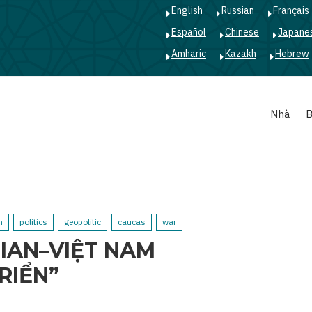
English
Russian
Français
Español
Chinese
Japane
Amharic
Kazakh
Hebrew
Main
Nhà
B
navigation
n
politics
geopolitic
caucas
war
GIAN–VIỆT NAM
RIỂN”