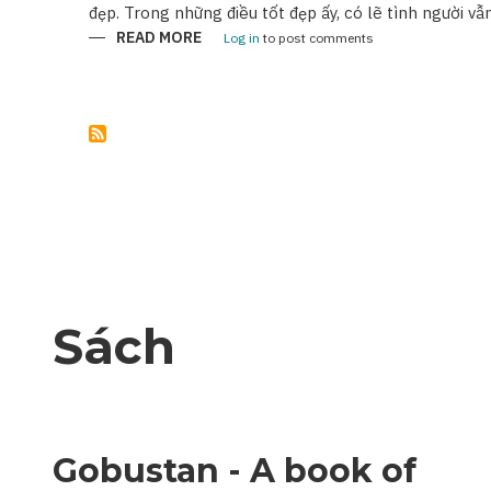
đẹp. Trong những điều tốt đẹp ấy, có lẽ tình người vẫn
READ MORE
ABOUT
Log in
to post comments
NHỮNG
KỶ
NIỆM
KHÔNG
THỂ
NÀO
QUÊN
Sách
Gobustan - A book of