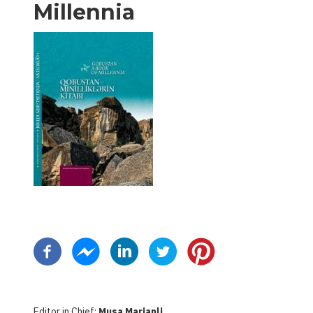
Millennia
Pagination
Editor in Chief:
Musa Marjanli