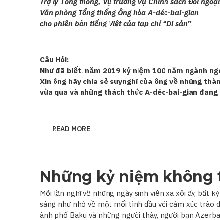
Trợ lý Tổng thống, Vụ trưởng Vụ Chính sách Đối ngoại
Văn phòng Tổng thống Ông hòa A-déc-bai-gian
cho phiên bản tiếng Việt của tạp chí “Di sản”
Câu Hỏi:
Như đã biết, năm 2019 kỷ niệm 100 năm ngành ngo
Xin ông hãy chia sẻ suynghĩ của ông về những thàn
vừa qua và những thách thức A-déc-bai-gian đang 
READ MORE
ABOUT
“QUAN
HỆ
A-
DÉC-
BAI-
GIAN–
Những kỷ niệm không 
VIỆT
NAM
ĐANG
Mỗi lần nghĩ về những ngày sinh viên xa xôi ấy, bất k
TRÊN
sáng như nhớ về một mối tình đầu với cảm xúc trào 
ĐÀ
PHÁT
ành phố Baku và những người thày, người bạn Azerbaij
TRIỂN”