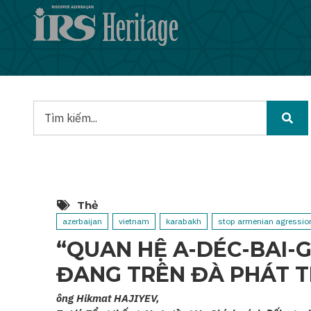
Nhảy
đến
nội
dung
Tìm
kiếm
Thẻ
azerbaijan
vietnam
karabakh
stop armenian agressio
“QUAN HỆ A-DÉC-BAI-
ĐANG TRÊN ĐÀ PHÁT T
ông Hikmat HAJIYEV,