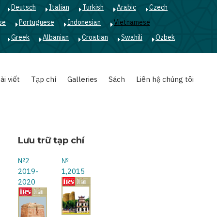
Deutsch
Italian
Turkish
Arabic
Czech
se
Portuguese
Indonesian
Vietnamese
Greek
Albanian
Croatian
Swahili
Ozbek
ài viết
Tạp chí
Galleries
Sách
Liên hệ chúng tôi
Lưu trữ tạp chí
№2
№
2019-
1,2015
2020