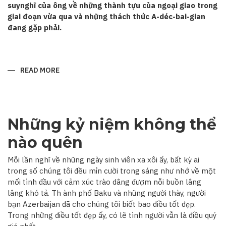
suynghĩ của ông về những thành tựu của ngoại giao trong
giai đoạn vừa qua và những thách thức A-déc-bai-gian
đang gặp phải.
READ MORE
ABOUT
“QUAN
HỆ
A-
DÉC-
BAI-
GIAN–
Những kỷ niệm không thể
VIỆT
NAM
ĐANG
nào quên
TRÊN
ĐÀ
PHÁT
Mỗi lần nghĩ về những ngày sinh viên xa xôi ấy, bất kỳ ai
TRIỂN”
trong số chúng tôi đều mỉn cười trong sáng như nhớ về một
mối tình đầu với cảm xúc trào dâng đượm nỗi buồn lâng
lâng khó tả. Th ành phố Baku và những người thày, người
bạn Azerbaijan đã cho chúng tôi biết bao điều tốt đẹp.
Trong những điều tốt đẹp ấy, có lẽ tình người vẫn là điều quý