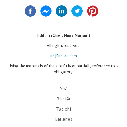
page
trước
hiện
page
page
thời
Editor in Chief:
Musa Marjanli
All rights reserved.
irs@irs-az.com
Using the materials of the site fully or partially reference to is
obligatory.
Nhà
Bài viết
Tạp chí
Galleries