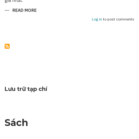
giá nhất.
READ MORE
ABOUT
NHỮNG
KỶ
Log in
to post comments
NIỆM
KHÔNG
THỂ
NÀO
QUÊN
Lưu trữ tạp chí
Sách