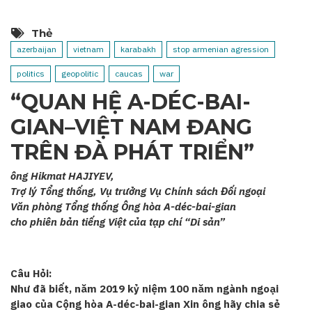
Thẻ
azerbaijan
vietnam
karabakh
stop armenian agression
politics
geopolitic
caucas
war
“QUAN HỆ A-DÉC-BAI-
GIAN–VIỆT NAM ĐANG
TRÊN ĐÀ PHÁT TRIỂN”
ông Hikmat HAJIYEV,
Trợ lý Tổng thống, Vụ trưởng Vụ Chính sách Đối ngoại
Văn phòng Tổng thống Ông hòa A-déc-bai-gian
cho phiên bản tiếng Việt của tạp chí “Di sản”
Câu Hỏi:
Như đã biết, năm 2019 kỷ niệm 100 năm ngành ngoại
giao của Cộng hòa A-déc-bai-gian Xin ông hãy chia sẻ