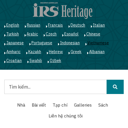
Nhảy
đến
nội
dung
English
Russian
Français
Deutsch
Italian
Turkish
Arabic
Czech
Español
Chinese
Japanese
Portuguese
Indonesian
Vietnamese
Amharic
Kazakh
Hebrew
Greek
Albanian
Croatian
Swahili
Ozbek
Tìm
kiếm
Main
Nhà
Bài viết
Tạp chí
Galleries
Sách
navigation
Liên hệ chúng tôi