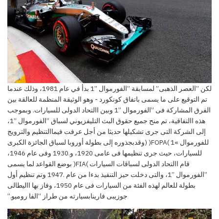
لكن ”العصر الذهبى” لمسابقة ”الفورموال ”1 بدأ في عام 1981، وذلك عندما
تم التوقيع على ما يسمى باتفاق كونكورد
-
وهو الوثيقة المنظمة للعالقة بين
الفرق المشاركة فى ”الفورموال ”1 وبين االتحاد الدولى للسيارات. وبموجب
هذه االتفاقية، تم منح جميع حقوق البث التليفزيوني لسباق ”الفورموال ”1،
إلى الشركة التى جرى تشكيلها حديثا من أجل
ع
ر
فت
ف
يما
التنظيم والترويج
للفورموال
»1
)FOPA(
(وقد
بجذوره إلى بطولة أوروبا لسباق الجائزة الكبرى
للسيارات،
حيث
جرى
تنظيمها فى
عامى
1920، و.1930
وفى
عام
1946،
قام االتحاد الدولى لسباقات السيارات
)FIA(
بوضع
القواعد لما يسمى
”الفورموال
”1،
والتى دخلت حيز التنفيذ بدءا
من عام
.1947
وتم تنظيم
أول
بطولة للعالم لهذه
الفئة من السيارات فى عام 1950، وفاز بها االيطالى
جوزيبى فارينا
بسيارته من طراز ”الفا روميو.”