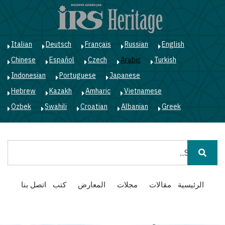
ت
إ
ا
ا
Italian
Deutsch
Français
Russian
English
Chinese
Español
Czech
Arabic
Turkish
Indonesian
Portuguese
Japanese
Hebrew
Kazakh
Amharic
Vietnamese
Ozbek
Swahili
Croatian
Albanian
Greek
بحث
Main
الرئيسية
مقالات
مجلات
المعارض
كتب
اتصل بنا
navigation