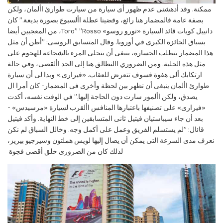
ممكنة. وقد أدهشنى عدم ظهور أى سيارة من سيارت طوارئ األمان، ولكن
بصفة عامة فالمضمار هنا رائع، وقضينا عطلة
األسبوع بصورة بديعة
.”
كان
دانييل كويات قائد السيارة
«تورو روسو»
Toro”
”Rosso، من المعجبين أيضا
بسباق الجائزة الكبرى في
أوروبا
. وقال المتسابق الروسى:
”أظن أن مثل
هذا المضمار يتطلب الجسارة، ينبغى أن يتحلى المرء بالشجاعة للهجوم على
مثل هذه الحلبة. ومن الضروري االنطالق هنا إلى
الحد
األقصى، وفي حالة
ارتكابك ألى هفوة فسوف تتعرض للعقاب.
«فيرارى.» وبدا لى أن سيارة
طوارئ األمان ينبغى أن تظهر بين لحظة وأخرى فى المضمار- كان أمرا ال
يصدق، ولكن
األمور
سارت
دون
الحاجة إليها
.”
في الوقت نفسه، أكدت
«فيرارى» على تصنيفها باعتبارها المنافس األقرب لسيارة «مرسيدس» -
بعد أن جاء سيباستيان
فيتيل ثانى المتسابقين إلى خط النهاية
. وأكد فيتيل
قائال: ”لم
يستسلم الفريق وعمل على أكمل وجه
. وخالل السباق لم نكن
نعرف مدى السرعة التى يمكن أن يصال إليها لويس هملتون وسيرجيو بيريز،
لذلك كان من الضرورى خلق أقصى فجوة