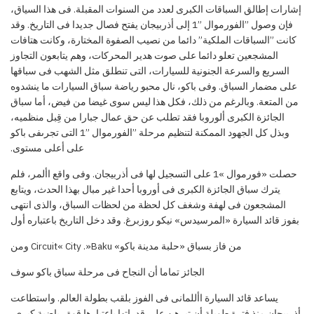
إشارات إطالق السباقات الكبرى لعدد من السنوات المقبلة
.
فى
هذا السياق،
فإن وصول
”الفورموال
”1 إلى أذربيجان يفتح فصال جديدا فى التاريخ. وقد
كانت ”السباقات الملكية” دائما من نصيب الصفوة المختارة، وكانت هتافات
المشجعين تعلو دائما على صوت هدير المحركات، وهم يتابعون التجاوز
السريع والسرعة الجنونية للسيارات، التى تنطلق مثل الشهب فى سباقها
على مضمار السباق. وفى باكو، نال محبو رياضة سباق السيارات ما ينشدوه
من المتعة. وبالرغم من ذلك، فكل هذا ليس سوى غيضا من فيض، أما سباق
الجائزة الكبرى ألوروبا فقد تطلب عن حق عمال جبارا من ق
بل منظميه،
وبذل كل الجهود الممكنة لتنظيم مرحلة ”الفورموال ”1 التى تجرى
فى باكو
على أعلى مستوى.
حصلت «فورموال »1 على التسجيل لها فى أذربيجان. وفى واقع األمر، فلم
يترك سباق الجائزة الكبرى فى أوروبا أحدا غير مبال بهذا الحدث، ويتابع
المشجعون فى لهفة وشغف كل لحظة من لحظات السباق، والذى انتهى
بفوز قائد السيارة «المرسيدس» نيكو روزبرغ. وقد دخل التاريخ باعتباره أول
من
فاز بسباق
«حلبة مدينة باكو» Circuit« City .»Baku
ومن
الجائز تماما أن النجاح فى مرحلة سباق باكو سوف
يساعد قائد السيارة األلمانى فى الفوز بلقب بطولة العالم
.
واستطاعت
أذربيجان منذ فترة طويلة
أن تبرهن على قدراتها باعتبارها قوة رياضية كبرى،