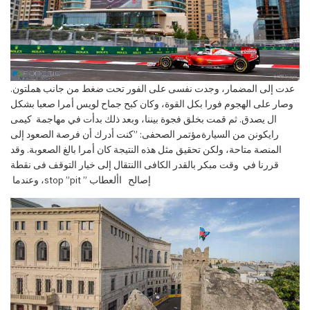
عدت إلى المضمار، وجدت نفسى على الفور تحت ضغط من جانب هملتون
.
وصار على الهجوم فورا بكل القوة، وكان كبح
جماح لويس أمرا صعبا بشكل
ال يصدق
. ثم قمت بخلق فجوة بيننا، وبعد ذلك بدأت في مهاجمة
كيمى
رايكونن من السيارة
مؤتمر الصحفى
: ”كنت أدرك أن فرصة الصعود إلى
المنصة
متاحة، ولكن تحقيق مثل هذه النتيجة كان أمرا بالغ الصعوبة
. وقد
قررنا في
وقت مبكر بالقدر الكافى االنتقال إلى خيار
التوقف فى
نقطة
إصالح
األعطاب ” stop ”pit، وعندما