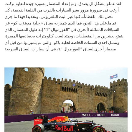
لقد عملوا بشكل ال يصدق. وتم إعداد المضمار بصورة جيدة للغاية. وكنت
أرغب فى ضرورة مرور سير السيارات بالقرب من القلعة القديمة، كى
تحتل تلك اللقطات
أماكنها عبر البث التلفزيونى، وتحديدا فهذا ما جرى
تماما.على هذا النحو، فما الذى يتميز به سباق « حلبة مدينة
ب
اكو
»
عن
ا
لسباقات
المماثلة
ا
ألخرى
ف
ي
”الفورموال
”
1
؟
إنه طول المضمار، الذى
يتمتع بعشرين من المنعطفات، ويمتد لست كيلومترات بخصائصها المميزة.
وتتمثل احدى السمات الخاصة لحلبة باكو، والتي لم يتميز بها من قبل أى
مضمار أخرى لسباق ”الفورموال ”1، فى أن سيارات السباق
السريعة