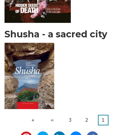
Shusha - a sacred city
1
Current
2
الصفحة
3
الصفحة
››
Next
»
Last
Pagination
page
page
page