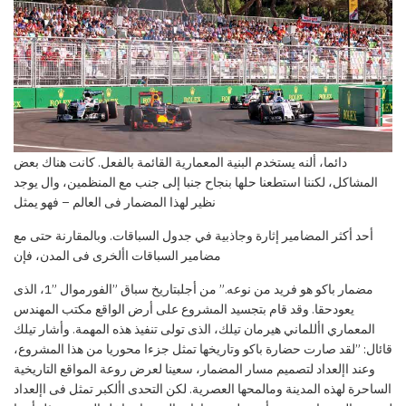
دائما، ألنه يستخدم البنية المعمارية القائمة بالفعل. كانت هناك بعض
المشاكل، لكننا استطعنا حلها بنجاح جنبا إلى جنب مع المنظمين، وال يوجد
نظير لهذا المضمار فى العالم – فهو يمثل
أحد أكثر المضامير إثارة وجاذبية في جدول السباقات. وبالمقارنة حتى مع
مضامير السباقات األخرى فى المدن، فإن
مضمار باكو
هو فريد من نوعه
.”
من أجلبتاريخ سباق
”الفورموال ”1، الذى
يعود
حقا
. وقد قام
بتجسيد
المشروع على
أرض الواقع مكتب المهندس
المعماري األلماني هيرمان تيلك، الذى تولى تنفيذ هذه المهمة
. وأشار تيلك
قائال: ”لقد صارت حضارة باكو وتاريخها تمثل جزءا محوريا من هذا المشروع،
وعند اإلعداد لتصميم مسار المضمار، سعينا لعرض روعة المواقع التاريخية
الساحرة لهذه المدينة ومالمحها العصرية. لكن التحدى األكبر تمثل فى اإلعداد