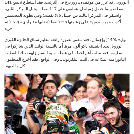
األوروبى قد عزز من موقف ن. روزبرغ فى الترتيب. فقد استطاع تجميع 141
نقطة، بينما حصل زميله ل. هملتون على 117 نقطة ليحتل المركز الثانى،
واستقر فى المركز الثالث س. فيتيل 96( نقطة.) وفي بطولة المصممين
أكدت «مرسيدس» على زعامتها 258( نقطة)، تليها «فيرارى» )177( ثم
«ريد
بول
»
.)140( وإجماال، فقد مضى بصورة رائعة تنظيم سباق الجائزة الكبرى
ألوروبا الذى احتضنته باكو ألول مرة. أما بالنسبة ألولئك الذين شاركوا في
تنظيمه، فقد مثلت أهم لحظة في عطلة نهاية األسبوع لهم، تلك اللقطات
البانورامية
المذاعة فى البث التلفزيونى. وفى الواقع، فقد أخرج المنظمون
كل ما لديهم