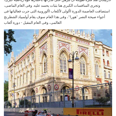
وتجرى المنافسات الكبرى هنا بثبات يحسد عليه
. وفى العام الماضى،
استضافت العاصمة الدورة األولى لأللعاب األوروبية التى جرت فعالياتها
فى
أجواء صيحة النصر
”هورا”، وفى هذا العام سوف يقام أولمبياد
الشطرنج
العالمى، وفى العام المقبل
- دورة ألعاب