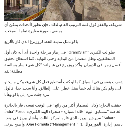
شريكه، والقفز فوق قمة الترتيب العام. لذلك، فإن تطور
األحداث يمكن أن
يمضى بصورة مغايرة تماما
.
أصبحت
باكو تمثل مدينة الحظ لروزبرغ الذي فاز باألربع
بطوالت الكبرى ”GrandSlam” فى إطار مرحلة واحدة. أى أنه كان أول
المنطلقين، وظل متصدرا من البداية وحتى النهاية، كما استطاع تحقيق
أفضل زمن فى الدوران. وأكد
روزبرغ
فى عباراته: ”كل شىء سار بسالسة
مطلقة! لقد
شعرت بنفسى في السباق كما لو كنت أستطيع فعل كل شىء، وكل ما يحلو
لى، ولم يكن هناك أى خطأ يمثل خطرا على اإلطالق. وأنا سعيد جدا، فألول
مرة جئت مرة إلى باكو وهأنا
حققت
النجاح
!
وكان المضمار
أكثر
من
رائع
.”
في الوقت نفسه، فاز بالجائزة
الخاصة
”متسابق اليوم” قائد
السيارة
«صحراء
الهند الكبرى
»
İndia” Force
”Sahara
سيرجيو بيريز، الذي فاز بالمركز الثالث
. وأشار بيريز في
بعد
باسم إدارة الفورموال
1 ” One Formula
)”Management، وأصبح بيرنى