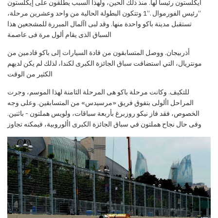
ايكلستون رئيسا لها. منذ ذلك الحين، ولهذا السبب يطلقون على إيكلستون
”رئيس الفورموال .”1 وتتكون البطولة الحالية من واحد وعشرين
مرحلة،
تستقبل مدينة باكو واحدة منها
. وقد لبى
اآلمال المبررة للمشجعين هذا
السباق الذى يقام ألول مرة فى عاصمة
أذربيجان. ووصل المتسابقون من قادة السيارات إلى باكو قادمين من
مونتريال، التي استضافت سباق الجائزة الكبرى لكندا، لذلك لم يكن لديهم
الكثير من الوقت
للتكيف
. وكانت مرحلة باكو هى المرحلة الثامنة لهذا الموسم،
وجرت
المراحل األولى
بتفوق فريق
«مرسيدس»
من المتسابقين
. وعلى وجه
الخصوص، فقد فاز نيكو روزبرغ بأربعة سباقات، ولويس هملتون - باثنين.
وفى حال نجاح هملتون في سباق الجائزة الكبرى األوروبية، فيمكنه تجاوز