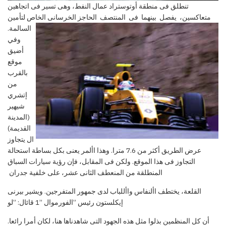
تنطلق فى منطقة أوتوستراد عمال النفط، وهى تسير فى اتجاهين
متعاكسين، ي
فصل
ب
ين
ه
ما
ف
ى
المنتصف الحاجز الخرسانى الخاص لتأمين
السالمة.
وفي
أضيق
موقع
بالقرب
من
إتشري
شيهير
(المدينة
القديمة)
ال يتجاوز
عرض الطريق أكثر من 7.6 مترا. وهذا األمر يعنى بكل بساطة استحالة
التجاوز فى هذا الموقع. ولكن فى المقابل، فإن رؤية سيارات السباق
المنطلقة من المنعطف الثانى عشر، على خلفية جدران
القلعة، يختطف األنفاس واأللباب لدى جمهور المتفرجين. ويشير بيرنى
إيكلستون رئيس ”الفورموال ”1 قائال: ”لو
أن كل المنظمين بذلوا مثل هذه الجهود التى شاهدناها هنا، لكان أمرا رائعا.