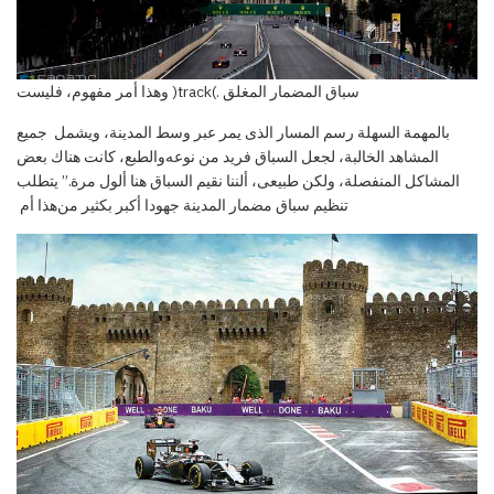
سباق المضمار المغلق .)track( وهذا أمر مفهوم، فليست
بالمهمة السهلة رسم المسار الذى يمر عبر وسط المدينة، ويشمل جميع
المشاهد الخالبة، لجعل السباق فريد من نوعه
والطبع، كانت هناك بعض
المشاكل المنفصلة، ولكن
طبيعى، ألننا نقيم السباق هنا ألول مرة
.”
يتطلب
تنظيم سباق مضمار المدينة جهودا أكبر بكثير من
هذ
ا أم