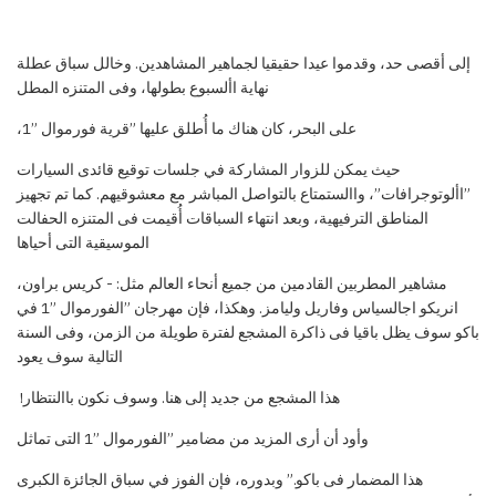
إلى أقصى حد، وقدموا عيدا حقيقيا لجماهير المشاهدين. وخالل سباق عطلة
نهاية األسبوع بطولها، وفى المتنزه المطل
على البحر، كان هناك ما أ
طلق عليها ”قرية فورموال ”1،
حيث يمكن للزوار المشاركة في جلسات توقيع قائدى السيارات
”األوتوجرافات”، واالستمتاع بالتواصل المباشر مع معشوقيهم. كما تم تجهيز
المناطق الترفيهية، وبعد انتهاء السباقات أ
قيمت فى المتنزه الحفالت
الموسيقية التى أحياها
مشاهير
المطربين القادمين من جميع أنحاء العالم مثل: - كريس براون،
انريكو اجالسياس وفاريل وليامز. وهكذا، فإن مهرجان ”الفورموال ”1 في
باكو سوف يظل باقيا فى ذاكرة المشجع لفترة طويلة من الزمن، وفى السنة
التالية سوف يعود
هذا المشجع من جديد إلى هنا. وسوف نكون باالنتظار!
وأود أن أرى المزيد من مضامير ”الفورموال ”1 التى تماثل
هذا
المضمار فى باكو.” وبدوره، فإن الفوز في سباق الجائزة الكبرى