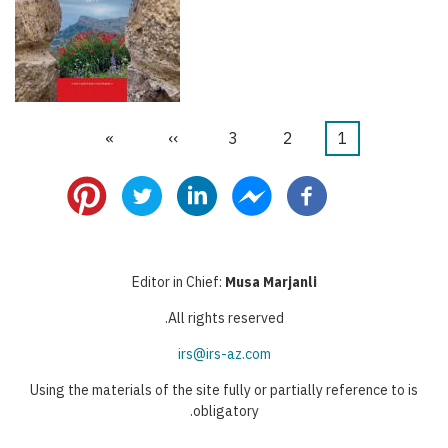
1
Current
2
الصفحة
3
الصفحة
››
Next
»
Last
Pagination
page
page
page
Editor in Chief:
Musa Marjanli
All rights reserved.
irs@irs-az.com
Using the materials of the site fully or partially reference to is
obligatory.