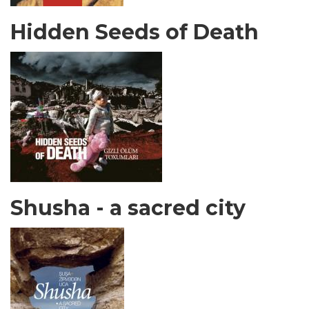
Hidden Seeds of Death
Shusha - a sacred city