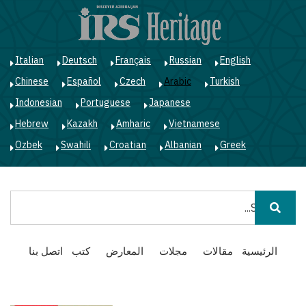
ت
إ
ا
ا
Italian
Deutsch
Français
Russian
English
Chinese
Español
Czech
Arabic
Turkish
Indonesian
Portuguese
Japanese
Hebrew
Kazakh
Amharic
Vietnamese
Ozbek
Swahili
Croatian
Albanian
Greek
بحث
Main
الرئيسية
مقالات
مجلات
المعارض
كتب
اتصل بنا
navigation