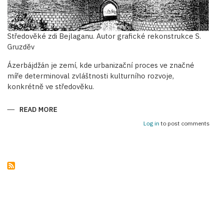
Středověké zdi Bejlaganu. Autor grafické rekonstrukce S.
Gruzděv
Ázerbájdžán je zemí, kde urbanizační proces ve značné
míře determinoval zvláštnosti kulturního rozvoje,
konkrétně ve středověku.
READ MORE
ABOUT
OBRANNÉ
STAVBY
Log in
to post comments
STŘEDOVĚKÝCH
ÁZERBÁJDŽÁNSKÝCH
MĚST