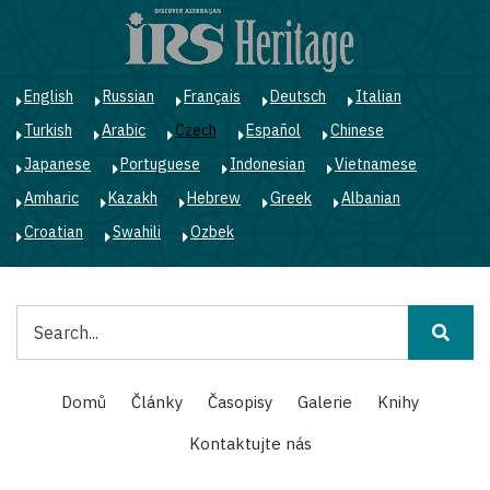
Přejít
k
hlavnímu
obsahu
English
Russian
Français
Deutsch
Italian
Turkish
Arabic
Czech
Español
Chinese
Japanese
Portuguese
Indonesian
Vietnamese
Amharic
Kazakh
Hebrew
Greek
Albanian
Croatian
Swahili
Ozbek
Hledat
Main
Domů
Články
Časopisy
Galerie
Knihy
navigation
Kontaktujte nás