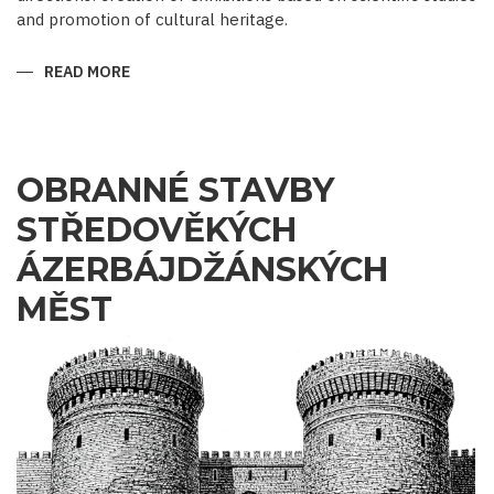
and promotion of cultural heritage.
READ MORE
ABOUT
WHEN
EXHIBITS
SPEAK,
HISTORY
SPEAKS
OBRANNÉ STAVBY
STŘEDOVĚKÝCH
ÁZERBÁJDŽÁNSKÝCH
MĚST