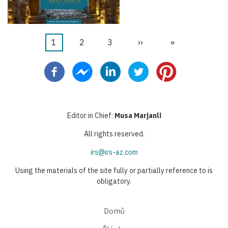
Aktuální
1
Stránka
2
Stránka
3
Následující
››
Poslední
»
Pagination
stránka
stránka
stránka
Editor in Chief:
Musa Marjanli
All rights reserved.
irs@irs-az.com
Using the materials of the site fully or partially reference to is
obligatory.
Domů