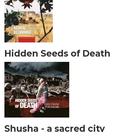
Hidden Seeds of Death
Shusha - a sacred city