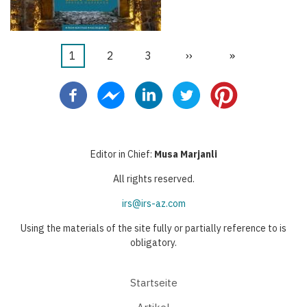
Aktuelle
1
Seite
2
Seite
3
Nächste
››
Letzte
»
Seitennummerierung
Seite
Seite
Seite
Editor in Chief:
Musa Marjanli
All rights reserved.
irs@irs-az.com
Using the materials of the site fully or partially reference to is
obligatory.
Startseite