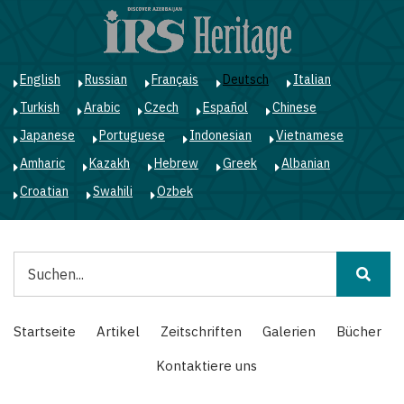
Direkt
zum
Inhalt
English
Russian
Français
Deutsch
Italian
Turkish
Arabic
Czech
Español
Chinese
Japanese
Portuguese
Indonesian
Vietnamese
Amharic
Kazakh
Hebrew
Greek
Albanian
Croatian
Swahili
Ozbek
Suche
Main
Startseite
Artikel
Zeitschriften
Galerien
Bücher
navigation
Kontaktiere uns