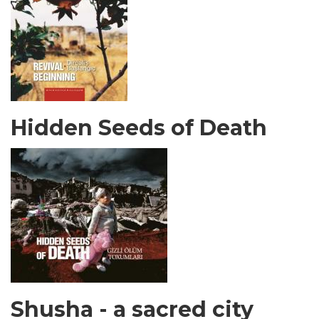
Hidden Seeds of Death
Shusha - a sacred city