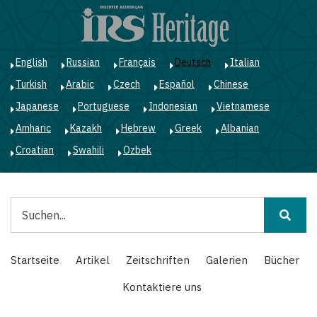
Direkt
zum
Inhalt
English
Russian
Français
Deutsch
Italian
Turkish
Arabic
Czech
Español
Chinese
Japanese
Portuguese
Indonesian
Vietnamese
Amharic
Kazakh
Hebrew
Greek
Albanian
Croatian
Swahili
Ozbek
Suche
Main
Startseite
Artikel
Zeitschriften
Galerien
Bücher
navigation
Kontaktiere uns