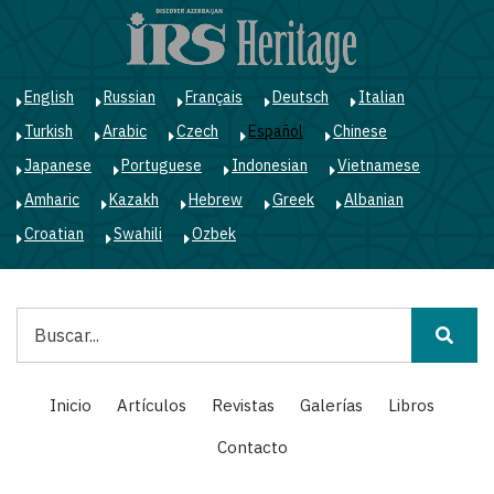
Pasar
al
contenido
principal
English
Russian
Français
Deutsch
Italian
Turkish
Arabic
Czech
Español
Chinese
Japanese
Portuguese
Indonesian
Vietnamese
Amharic
Kazakh
Hebrew
Greek
Albanian
Croatian
Swahili
Ozbek
Buscar
Main
Inicio
Artículos
Revistas
Galerías
Libros
navigation
Contacto