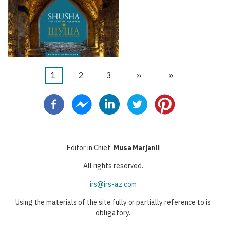
Página
1
Página
2
Página
3
Siguiente
››
Última
»
Paginación
actual
página
página
Editor in Chief:
Musa Marjanli
All rights reserved.
irs@irs-az.com
Using the materials of the site fully or partially reference to is
obligatory.