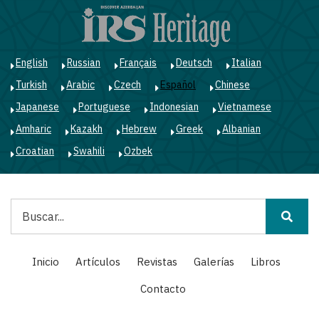
Pasar
al
contenido
principal
English
Russian
Français
Deutsch
Italian
Turkish
Arabic
Czech
Español
Chinese
Japanese
Portuguese
Indonesian
Vietnamese
Amharic
Kazakh
Hebrew
Greek
Albanian
Croatian
Swahili
Ozbek
Buscar
Main
Inicio
Artículos
Revistas
Galerías
Libros
navigation
Contacto