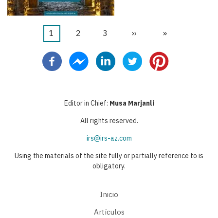
Página
1
Página
2
Página
3
Siguiente
››
Última
»
Paginación
actual
página
página
Editor in Chief:
Musa Marjanli
All rights reserved.
irs@irs-az.com
Using the materials of the site fully or partially reference to is
obligatory.
Inicio
Artículos