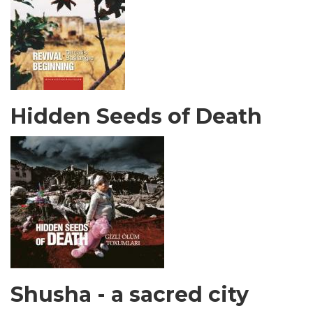
Hidden Seeds of Death
Shusha - a sacred city