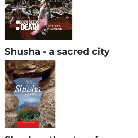
Shusha - a sacred city