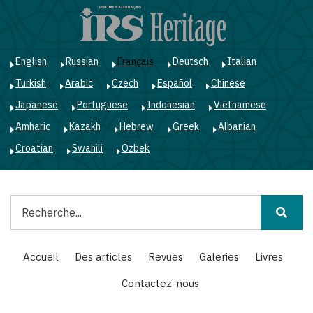
Aller
au
contenu
principal
English
Russian
Français
Deutsch
Italian
Turkish
Arabic
Czech
Español
Chinese
Japanese
Portuguese
Indonesian
Vietnamese
Amharic
Kazakh
Hebrew
Greek
Albanian
Croatian
Swahili
Ozbek
Rechercher
Main
Accueil
Des articles
Revues
Galeries
Livres
navigation
Contactez-nous