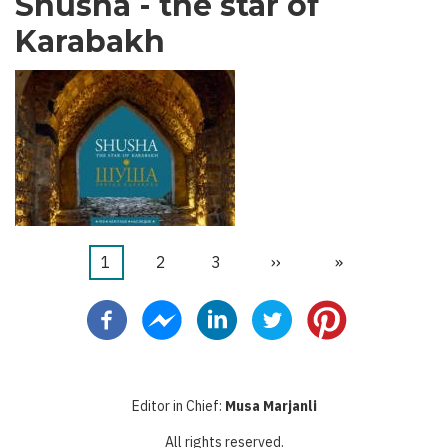
Shusha - the star of
Karabakh
Page
1
Page
2
Page
3
Page
››
Dernière
»
Pagination
courante
suivante
page
Editor in Chief:
Musa Marjanli
All rights reserved.