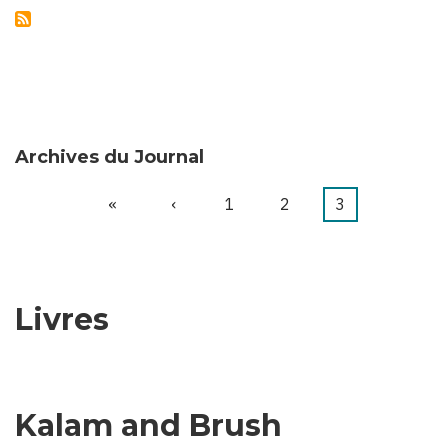
Archives du Journal
Première
«
Page
‹
Page
1
Page
2
Page
3
Pagination
page
précédente
courante
Livres
Kalam and Brush