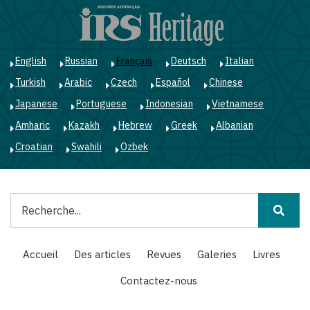
Aller
au
contenu
principal
English
Russian
Français
Deutsch
Italian
Turkish
Arabic
Czech
Español
Chinese
Japanese
Portuguese
Indonesian
Vietnamese
Amharic
Kazakh
Hebrew
Greek
Albanian
Croatian
Swahili
Ozbek
Rechercher
Main
Accueil
Des articles
Revues
Galeries
Livres
navigation
Contactez-nous