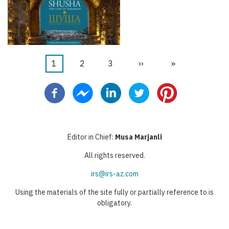
Page
1
Page
2
Page
3
Page
››
Dernière
»
Pagination
courante
suivante
page
Editor in Chief:
Musa Marjanli
All rights reserved.
irs@irs-az.com
Using the materials of the site fully or partially reference to is
obligatory.