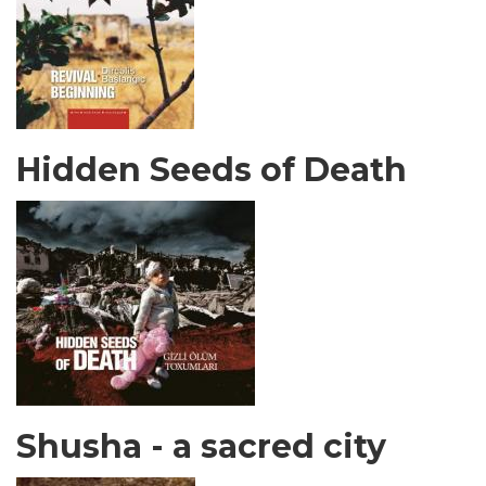
Hidden Seeds of Death
Shusha - a sacred city