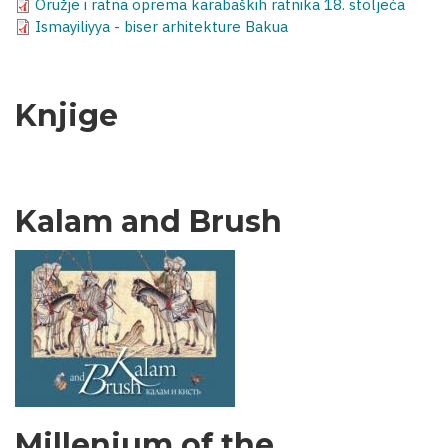
Oružje i ratna oprema karabaških ratnika 18. stoljeća
Ismayiliyya - biser arhitekture Bakua
Knjige
Kalam and Brush
Millenium of the