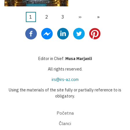
Current
1
Stranica
2
Stranica
3
Next
››
Last
»
Pagination
page
page
page
Editor in Chief:
Musa Marjanli
All rights reserved.
irs@irs-az.com
Using the materials of the site fully or partially reference to is
obligatory.
Početna
Članci