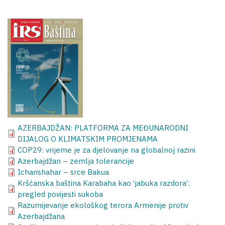
AZERBAJDŽAN: PLATFORMA ZA MEĐUNARODNI
DIJALOG O KLIMATSKIM PROMJENAMA
COP29: vrijeme je za djelovanje na globalnoj razini
Azerbajdžan – zemlja tolerancije
Icharishahar – srce Bakua
Kršćanska baština Karabaha kao ‘jabuka razdora’:
pregled povijesti sukoba
Razumijevanje ekološkog terora Armenije protiv
Azerbajdžana