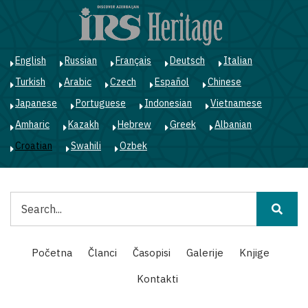
Skoči
na
glavni
sadržaj
English
Russian
Français
Deutsch
Italian
Turkish
Arabic
Czech
Español
Chinese
Japanese
Portuguese
Indonesian
Vietnamese
Amharic
Kazakh
Hebrew
Greek
Albanian
Croatian
Swahili
Ozbek
Pretraga
Main
Početna
Članci
Časopisi
Galerije
Knjige
navigation
Kontakti