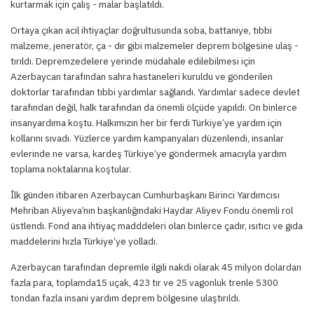
kurtarmak için çalış - malar başlatıldı.
Ortaya çıkan acil ihtiyaçlar doğrultusunda soba, battaniye, tıbbi
malzeme, jeneratör, ça - dır gibi malzemeler deprem bölgesine ulaş -
tırıldı. Depremzedelere yerinde müdahale edilebilmesi için
Azerbaycan tarafından sahra hastaneleri kuruldu ve gönderilen
doktorlar tarafından tıbbi yardımlar sağlandı. Yardımlar sadece devlet
tarafından değil, halk tarafından da önemli ölçüde yapıldı. On binlerce
insanyardıma koştu. Halkımızın her bir ferdi Türkiye’ye yardım için
kollarını sıvadı. Yüzlerce yardım kampanyaları düzenlendi, insanlar
evlerinde ne varsa, kardeş Türkiye’ye göndermek amacıyla yardım
toplama noktalarına koştular.
İlk günden itibaren Azerbaycan Cumhurbaşkanı Birinci Yardımcısı
Mehriban Aliyeva’nın başkanlığındaki Haydar Aliyev Fondu önemli rol
üstlendi. Fond ana ihtiyaç madddeleri olan binlerce çadır, ısıtıcı ve gıda
maddelerini hızla Türkiye’ye yolladı.
Azerbaycan tarafından depremle ilgili nakdi olarak 45 milyon dolardan
fazla para, toplamda15 uçak, 423 tır ve 25 vagonluk trenle 5300
tondan fazla insani yardım deprem bölgesine ulaştırıldı.