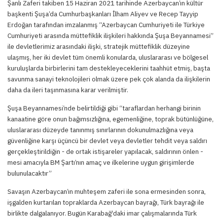
Şanlı Zaferi takiben 15 Haziran 2021 tarihinde Azerbaycan’ın kültür
başkenti Şuşa’da Cumhurbaşkanları İlham Aliyev ve Recep Tayyip
Erdoğan tarafından imzalanmış “Azerbaycan Cumhuriyeti ile Türkiye
Cumhuriyeti arasında müttefiklik ilişkileri hakkında Şuşa Beyannamesi”
ile devletlerimiz arasındaki ilişki, stratejik müttefiklik düzeyine
ulaşmış, her iki devlet tüm önemli konularda, uluslararası ve bölgesel
kuruluşlarda birbirlerini tam destekleyeceklerini taahhüt etmiş, başta
savunma sanayi teknolojileri olmak üzere pek çok alanda da ilişkilerin
daha da ileri taşınmasına karar verilmiştir.
Şuşa Beyannamesi’nde belirtildiği gibi “taraflardan herhangi birinin
kanaatine göre onun bağımsızlığına, egemenliğine, toprak bütünlüğüne,
uluslararası düzeyde tanınmış sınırlarının dokunulmazlığına veya
güvenliğine karşı üçüncü bir devlet veya devletler tehdit veya saldırı
gerçekleştirildiğin - de ortak istişareler yapılacak, saldırının önlen -
mesi amacıyla BM Şartı’nın amaç ve ilkelerine uygun girişimlerde
bulunulacaktır”
Savaşın Azerbaycan’ın muhteşem zaferi ile sona ermesinden sonra,
işgalden kurtarılan topraklarda Azerbaycan bayrağı, Türk bayrağı ile
birlikte dalgalanıyor. Bugün Karabağ'daki imar çalışmalarında Türk