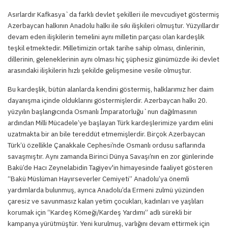
Asırlardır Kafkasya`da farklı devlet şekilleri ile mevcudiyet göstermiş
Azerbaycan halkının Anadolu halkı ile sıkı ilişkileri olmuştur. Yüzyıllardır
devam eden ilişkilerin temelini aynı milletin parçası olan kardeşlik
teşkil etmektedir. Milletimizin ortak tarihe sahip olması, dinlerinin,
dillerinin, geleneklerinin aynı olması hiç şüphesiz günümüzde iki devlet
arasındaki ilişkilerin hızlı şekilde gelişmesine vesile olmuştur.
Bu kardeşlik, bütün alanlarda kendini göstermiş, halklarımız her daim
dayanışma içinde olduklarını göstermişlerdir. Azerbaycan halkı 20.
yüzyılın başlangıcında Osmanlı İmparatorluğu`nun dağılmasının
ardından Milli Mücadele’ye başlayan Türk kardeşlerimize yardım elini
uzatmakta bir an bile tereddüt etmemişlerdir. Birçok Azerbaycan
Türk’ü özellikle Çanakkale Cephesi’nde Osmanlı ordusu saflarında
savaşmıştır. Aynı zamanda Birinci Dünya Savaşı’nın en zor günlerinde
Bakü’de Hacı Zeynelabidin Tagiyev'in himayesinde faaliyet gösteren
“Bakü Müslüman Hayırseverler Cemiyeti” Anadolu’ya önemli
yardımlarda bulunmuş, ayrıca Anadolu’da Ermeni zulmü yüzünden
çaresiz ve savunmasız kalan yetim çocukları, kadınları ve yaşlıları
korumak için “Kardeş Kömeği/Kardeş Yardımı” adlı sürekli bir
kampanya yürütmüştür. Yeni kurulmuş, varlığını devam ettirmek için