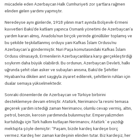
mücadele eden Azerbaycan Halk Cumhuriyeti zor şartlara rağmen
elinden gelen yardımı yapmıştır.
Neredeyse aynı günlerde, 1918 yılının mart ayında Bolşevik-Ermeni
kuvvetleri Bakü’de katliam yapınca Osmanlı yönetimi de Azerbaycan’a
yardım kararı almış, Anadolu’nun birçok yerinde gönüllüler toplamış ve
bu şekilde teşkilatlanmış orduyu yani Kafkas İslam Ordusu’nu
Azerbaycan’a göndermiştir. Nuri Paşa komutasındaki Kafkas İslam
Ordusu olmasaydı, Ermenilerin Azerbaycanlılara karşı gerçekleştirdiği
soykırım daha büyük olabilirdi. Bu ordunun, Azerbaycan Devleti, halkı
uğrunda şehit olan asker ve subayları anısına, Bakü’de Şehitler
Hiyabanı’na dikilen anıt saygıyla ziyaret edilerek, şehitlerin ruhları için
dualar semaya yükselmektedir.
Sonraki dönemlerde de Azerbaycan ve Türkiye birbirini
desteklemeye devam etmiştir. Atatürk, Nerimanov’la resmi temasa
geçerek yardım istediği zaman Nerimanov, olumlu cevap vermiş, altın,
petrol, benzin, kerosin yardımında bulunmuştur. Emperyalizmden
kurtulduğu için Türk halkını kutlayan Nerimanov, Atatürk`e yazdığı
mektupta şöyle demiştir: “Paşam, bizde kardeş kardeşe borç
vermez. Kardeş her zaman kardeşinin elinden tutar. Biz kardeşiz, her