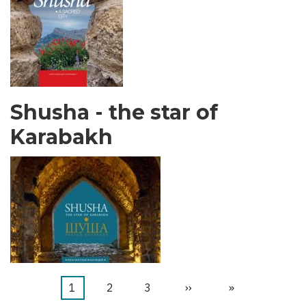
Shusha - the star of
Karabakh
Halaman
1
Halaman
2
Halaman
3
Halaman
››
Last
»
Pagination