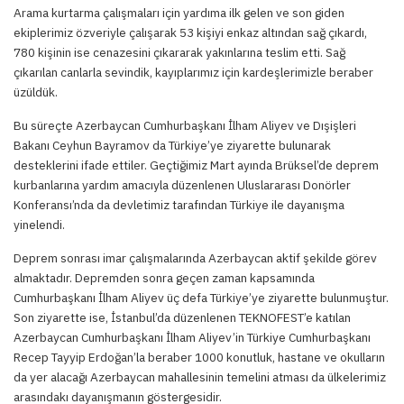
Arama kurtarma çalışmaları için yardıma ilk gelen ve son giden
ekiplerimiz özveriyle çalışarak 53 kişiyi enkaz altından sağ çıkardı,
780 kişinin ise cenazesini çıkararak yakınlarına teslim etti. Sağ
çıkarılan canlarla sevindik, kayıplarımız için kardeşlerimizle beraber
üzüldük.
Bu süreçte Azerbaycan Cumhurbaşkanı İlham Aliyev ve Dışişleri
Bakanı Ceyhun Bayramov da Türkiye’ye ziyarette bulunarak
desteklerini ifade ettiler. Geçtiğimiz Mart ayında Brüksel’de deprem
kurbanlarına yardım amacıyla düzenlenen Uluslararası Donörler
Konferansı’nda da devletimiz tarafından Türkiye ile dayanışma
yinelendi.
Deprem sonrası imar çalışmalarında Azerbaycan aktif şekilde görev
almaktadır. Depremden sonra geçen zaman kapsamında
Cumhurbaşkanı İlham Aliyev üç defa Türkiye’ye ziyarette bulunmuştur.
Son ziyarette ise, İstanbul’da düzenlenen TEKNOFEST’e katılan
Azerbaycan Cumhurbaşkanı İlham Aliyev’in Türkiye Cumhurbaşkanı
Recep Tayyip Erdoğan’la beraber 1000 konutluk, hastane ve okulların
da yer alacağı Azerbaycan mahallesinin temelini atması da ülkelerimiz
arasındakı dayanışmanın göstergesidir.