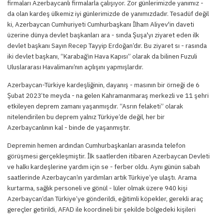
firmaları Azerbaycanlı firmalarla çalışıyor. Zor günlerimizde yanımız -
da olan kardeş ülkemiz iyi günlerimizde de yanımızdadır. Tesadüf değil
ki, Azerbaycan Cumhuriyeti Cumhurbaşkanı İlham Aliyev'in daveti
üzerine dünya devlet başkanları ara - sında Şuşa'yı ziyaret eden ilk
devlet başkanı Sayın Recep Tayyip Erdoğan’dır. Bu ziyaret sı - rasında
iki devlet başkanı, “Karabağ’ın Hava Kapısı” olarak da bilinen Fuzuli
Uluslararası Havalimanı’nın açılışını yapmışlardır.
Azerbaycan-Türkiye kardeşliğinin, dayanış - masının bir örneği de 6
Şubat 2023’te meyda - na gelen Kahramanmaraş merkezli ve 11 şehri
etkileyen deprem zamanı yaşanmışdır. “Asrın felaketi” olarak
nitelendirilen bu deprem yalnız Türkiye’de değil, her bir
Azerbaycanlının kal - binde de yaşanmıştır.
Depremin hemen ardından Cumhurbaşkanları arasında telefon
görüşmesi gerçekleşmiştir. İlk saatlerden itibaren Azerbaycan Devleti
ve halkı kardeşlerine yardım için se - ferber oldu. Aynı günün sabah
saatlerinde Azerbaycan’ın yardımları artık Türkiye’ye ulaştı. Arama
kurtarma, sağlık personeli ve gönül - lüler olmak üzere 940 kişi
Azerbaycan’dan Türkiye’ye gönderildi, eğitimli köpekler, gerekli araç
gereçler getirildi, AFAD ile koordineli bir şekilde bölgedeki kişileri