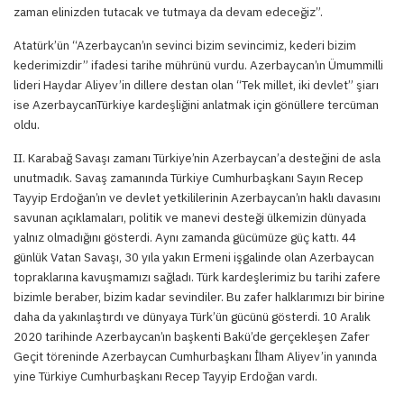
zaman elinizden tutacak ve tutmaya da devam edeceğiz”.
Atatürk’ün “Azerbaycan’ın sevinci bizim sevincimiz, kederi bizim
kederimizdir” ifadesi tarihe mührünü vurdu. Azerbaycan’ın Ümummilli
lideri Haydar Aliyev’in dillere destan olan “Tek millet, iki devlet” şiarı
ise AzerbaycanTürkiye kardeşliğini anlatmak için gönüllere tercüman
oldu.
II. Karabağ Savaşı zamanı Türkiye’nin Azerbaycan’a desteğini de asla
unutmadık. Savaş zamanında Türkiye Cumhurbaşkanı Sayın Recep
Tayyip Erdoğan’ın ve devlet yetkililerinin Azerbaycan’ın haklı davasını
savunan açıklamaları, politik ve manevi desteği ülkemizin dünyada
yalnız olmadığını gösterdi. Aynı zamanda gücümüze güç kattı. 44
günlük Vatan Savaşı, 30 yıla yakın Ermeni işgalinde olan Azerbaycan
topraklarına kavuşmamızı sağladı. Türk kardeşlerimiz bu tarihi zafere
bizimle beraber, bizim kadar sevindiler. Bu zafer halklarımızı bir birine
daha da yakınlaştırdı ve dünyaya Türk’ün gücünü gösterdi. 10 Aralık
2020 tarihinde Azerbaycan’ın başkenti Bakü’de gerçekleşen Zafer
Geçit töreninde Azerbaycan Cumhurbaşkanı İlham Aliyev’in yanında
yine Türkiye Cumhurbaşkanı Recep Tayyip Erdoğan vardı.