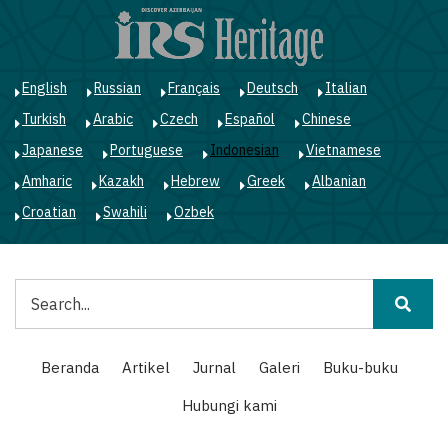
Lompat
ke
isi
utama
English
Russian
Français
Deutsch
Italian
Turkish
Arabic
Czech
Español
Chinese
Japanese
Portuguese
Indonesian
Vietnamese
Amharic
Kazakh
Hebrew
Greek
Albanian
Croatian
Swahili
Ozbek
Pencarian
Main
Beranda
Artikel
Jurnal
Galeri
Buku-buku
navigation
Hubungi kami