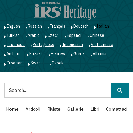
Salta
al
contenuto
principale
English
Russian
Français
Deutsch
Italian
Turkish
Arabic
Czech
Español
Chinese
Japanese
Portuguese
Indonesian
Vietnamese
Amharic
Kazakh
Hebrew
Greek
Albanian
Croatian
Swahili
Ozbek
Cerca
Main
Home
Articoli
Riviste
Gallerie
Libri
Contattaci
navigation