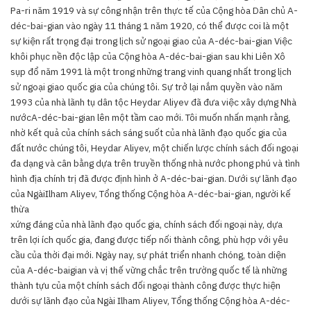
Pa-ri năm 1919 và sự công nhận trên thực tế của Cộng hòa Dân chủ A-
déc-bai-gian vào ngày 11 tháng 1 năm 1920, có thể được coi là một
sự kiện rất trọng đại trong lịch sử ngoại giao của A-déc-bai-gian Việc
khôi phục nền độc lập của Cộng hòa A-déc-bai-gian sau khi Liên Xô
sụp đổ năm 1991 là một trong những trang vinh quang nhất trong lịch
sử ngoại giao quốc gia của chúng tôi. Sự trở lại nắm quyền vào năm
1993 của nhà lãnh tụ dân tộc Heydar Aliyev đã đưa việc xây dựng Nhà
nướcA-déc-bai-gian lên một tầm cao mới. Tôi muốn nhấn mạnh rằng,
nhờ kết quả của chính sách sáng suốt của nhà lãnh đạo quốc gia của
đất nước chúng tôi, Heydar Aliyev, một chiến lược chính sách đối ngoại
đa dạng và cân bằng dựa trên truyền thống nhà nước phong phú và tình
hình địa chính trị đã được định hình ở A-déc-bai-gian. Dưới sự lãnh đạo
của NgàiIlham Aliyev, Tổng thống Cộng hòa A-déc-bai-gian, người kế
thừa
xứng đáng của nhà lãnh đạo quốc gia, chính sách đối ngoại này, dựa
trên lợi ích quốc gia, đang được tiếp nối thành công, phù hợp với yêu
cầu của thời đại mới. Ngày nay, sự phát triển nhanh chóng, toàn diện
của A-déc-baigian và vị thế vững chắc trên trường quốc tế là những
thành tựu của một chính sách đối ngoại thành công được thực hiện
dưới sự lãnh đạo của Ngài Ilham Aliyev, Tổng thống Cộng hòa A-déc-