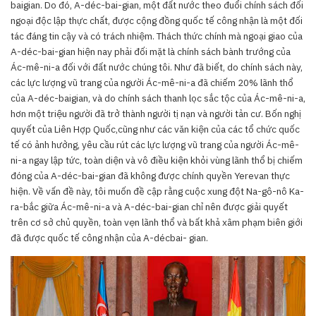
baigian. Do đó, A-déc-bai-gian, một đất nước theo đuổi chính sách đối
ngoại độc lập thực chất, được cộng đồng quốc tế công nhận là một đối
tác đáng tin cậy và có trách nhiệm. Thách thức chính mà ngoại giao của
A-déc-bai-gian hiện nay phải đối mặt là chính sách bành trướng của
Ác-mê-ni-a đối với đất nước chúng tôi. Như đã biết, do chính sách này,
các lực lượng vũ trang của người Ác-mê-ni-a đã chiếm 20% lãnh thổ
của A-déc-baigian, và do chính sách thanh lọc sắc tộc của Ác-mê-ni-a,
hơn một triệu người đã trở thành người tị nạn và người tản cư. Bốn nghị
quyết của Liên Hợp Quốc,cũng như các văn kiện của các tổ chức quốc
tế có ảnh hưởng, yêu cầu rút các lực lượng vũ trang của người Ác-mê-
ni-a ngay lập tức, toàn diện và vô điều kiện khỏi vùng lãnh thổ bị chiếm
đóng của A-déc-bai-gian đã không được chính quyền Yerevan thực
hiện. Về vấn đề này, tôi muốn đề cập rằng cuộc xung đột Na-gô-nô Ka-
ra-bắc giữa Ác-mê-ni-a và A-déc-bai-gian chỉ nên được giải quyết
trên cơ sở chủ quyền, toàn vẹn lãnh thổ và bất khả xâm phạm biên giới
đã được quốc tế công nhận của A-décbai- gian.