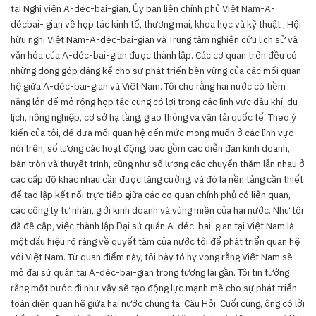
tại Nghị viện A-déc-bai-gian, Ủy ban liên chính phủ Việt Nam-A-
décbai- gian về hợp tác kinh tế, thương mại, khoa học và kỹ thuật , Hội
hữu nghị Việt Nam-A-déc-bai-gian và Trung tâm nghiên cứu lịch sử và
văn hóa của A-déc-bai-gian được thành lập. Các cơ quan trên đều có
những đóng góp đáng kể cho sự phát triển bền vững của các mối quan
hệ giữa A-déc-bai-gian và Việt Nam. Tôi cho rằng hai nước có tiềm
năng lớn để mở rộng hợp tác cùng có lợi trong các lĩnh vực dầu khí, du
lịch, nông nghiệp, cơ sở hạ tầng, giao thông và vận tải quốc tế. Theo ý
kiến của tôi, để đưa mối quan hệ đến mức mong muốn ở các lĩnh vực
nói trên, số lượng các hoạt động, bao gồm các diễn đàn kinh doanh,
bàn tròn và thuyết trình, cũng như số lượng các chuyến thăm lẫn nhau ở
các cấp độ khác nhau cần được tăng cường, và đó là nền tảng cần thiết
để tạo lập kết nối trực tiếp giữa các cơ quan chính phủ có liên quan,
các công ty tư nhân, giới kinh doanh và vùng miền của hai nước. Như tôi
đã đề cập, việc thành lập Đại sứ quán A-déc-bai-gian tại Việt Nam là
một dấu hiệu rõ ràng về quyết tâm của nước tôi để phát triển quan hệ
với Việt Nam. Từ quan điểm này, tôi bày tỏ hy vọng rằng Việt Nam sẽ
mở đại sứ quán tại A-déc-bai-gian trong tương lai gần. Tôi tin tưởng
rằng một bước đi như vậy sẽ tạo động lực mạnh mẽ cho sự phát triển
toàn diện quan hệ giữa hai nước chúng ta. Câu Hỏi: Cuối cùng, ông có lời