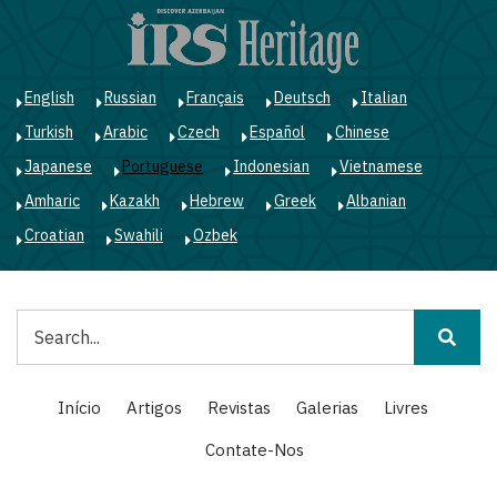
Passar
para
o
conteúdo
English
Russian
Français
Deutsch
Italian
principal
Turkish
Arabic
Czech
Español
Chinese
Japanese
Portuguese
Indonesian
Vietnamese
Amharic
Kazakh
Hebrew
Greek
Albanian
Croatian
Swahili
Ozbek
Pesquisar
Main
Início
Artigos
Revistas
Galerias
Livres
navigation
Contate-Nos