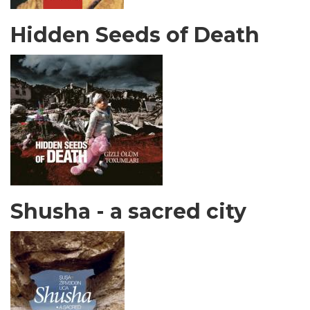
Hidden Seeds of Death
Shusha - a sacred city