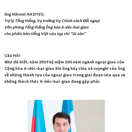
ông Hikmat HAJIYEV,
Trợ lý Tổng thống, Vụ trưởng Vụ Chính sách Đối ngoại
Văn phòng Tổng thống Ông hòa A-déc-bai-gian
cho phiên bản tiếng Việt của tạp chí “Di sản”
Câu Hỏi:
Như đã biết, năm 2019 kỷ niệm 100 năm ngành ngoại giao của
Cộng hòa A-déc-bai-gian Xin ông hãy chia sẻ suynghĩ của ông
về những thành tựu của ngoại giao trong giai đoạn vừa qua và
những thách thức A-déc-bai-gian đang gặp phải.