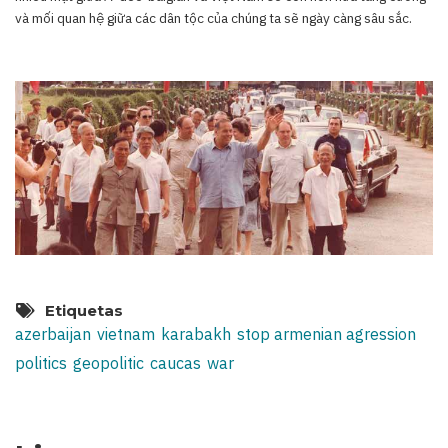
và mối quan hệ giữa các dân tộc của chúng ta sẽ ngày càng sâu sắc.
Etiquetas
azerbaijan
vietnam
karabakh
stop armenian agression
politics
geopolitic
caucas
war