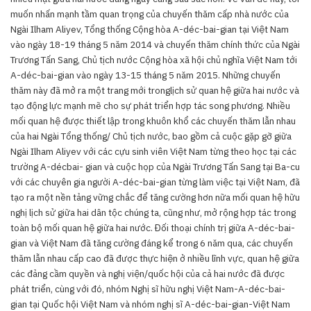
muốn nhấn mạnh tầm quan trọng của chuyến thăm cấp nhà nước của
Ngài Ilham Aliyev, Tổng thống Cộng hòa A-déc-bai-gian tại Việt Nam
vào ngày 18-19 tháng 5 năm 2014 và chuyến thăm chính thức của Ngài
Trương Tấn Sang, Chủ tịch nước Cộng hòa xã hội chủ nghĩa Việt Nam tới
A-déc-bai-gian vào ngày 13-15 tháng 5 năm 2015. Những chuyến
thăm này đã mở ra một trang mới tronglịch sử quan hệ giữa hai nước và
tạo động lực mạnh mẽ cho sự phát triển hợp tác song phương. Nhiều
mối quan hệ được thiết lập trong khuôn khổ các chuyến thăm lẫn nhau
của hai Ngài Tổng thống/ Chủ tịch nước, bao gồm cả cuộc gặp gỡ giữa
Ngài Ilham Aliyev với các cựu sinh viên Việt Nam từng theo học tại các
trường A-décbai- gian và cuộc họp của Ngài Trương Tấn Sang tại Ba-cu
với các chuyên gia người A-déc-bai-gian từng làm việc tại Việt Nam, đã
tạo ra một nền tảng vững chắc để tăng cường hơn nữa mối quan hệ hữu
nghị lịch sử giữa hai dân tộc chúng ta, cũng như, mở rộng hợp tác trong
toàn bộ mối quan hệ giữa hai nước. Đối thoại chính trị giữa A-déc-bai-
gian và Việt Nam đã tăng cường đáng kể trong 6 năm qua, các chuyến
thăm lẫn nhau cấp cao đã được thực hiện ở nhiều lĩnh vực, quan hệ giữa
các đảng cầm quyền và nghị viện/quốc hội của cả hai nước đã được
phát triển, cùng với đó, nhóm Nghị sĩ hữu nghị Việt Nam-A-déc-bai-
gian tại Quốc hội Việt Nam và nhóm nghị sĩ A-déc-bai-gian-Việt Nam