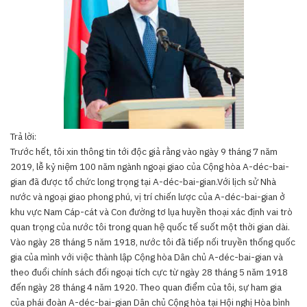
Trả lời:
Trước hết, tôi xin thông tin tới độc giả rằng vào ngày 9 tháng 7 năm
2019, lễ kỷ niệm 100 năm ngành ngoại giao của Cộng hòa A-déc-bai-
gian đã được tổ chức long trọng tại A-déc-bai-gian.Với lịch sử Nhà
nước và ngoại giao phong phú, vị trí chiến lược của A-déc-bai-gian ở
khu vực Nam Cáp-cát và Con đường tơ lụa huyền thoại xác định vai trò
quan trọng của nước tôi trong quan hệ quốc tế suốt một thời gian dài.
Vào ngày 28 tháng 5 năm 1918, nước tôi đã tiếp nối truyền thống quốc
gia của mình với việc thành lập Cộng hòa Dân chủ A-déc-bai-gian và
theo đuổi chính sách đối ngoại tích cực từ ngày 28 tháng 5 năm 1918
đến ngày 28 tháng 4 năm 1920. Theo quan điểm của tôi, sự ham gia
của phái đoàn A-déc-bai-gian Dân chủ Cộng hòa tại Hội nghị Hòa bình