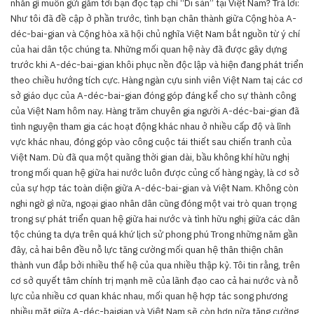
nhắn gì muốn gửi gắm tới bạn đọc tạp chí “Di sản’’ tại Việt Nam? Trả lời:
Như tôi đã đề cập ở phần trước, tình bạn chân thành giữa Cộng hòa A-
déc-bai-gian và Cộng hòa xã hội chủ nghĩa Việt Nam bắt nguồn từ ý chí
của hai dân tộc chúng ta. Những mối quan hệ này đã được gây dựng
trước khi A-déc-bai-gian khôi phục nền độc lập và hiện đang phát triển
theo chiều hướng tích cực. Hàng ngàn cựu sinh viên Việt Nam taị các cơ
sở giáo dục của A-déc-bai-gian đóng góp đáng kể cho sự thành công
của Việt Nam hôm nay. Hàng trăm chuyên gia người A-déc-bai-gian đã
tình nguyện tham gia các hoạt động khác nhau ở nhiều cấp độ và lĩnh
vực khác nhau, đóng góp vào công cuộc tái thiết sau chiến tranh của
Việt Nam. Dù đã qua một quãng thời gian dài, bầu không khí hữu nghị
trong mối quan hệ giữa hai nước luôn được củng cố hàng ngày, là cơ sở
của sự hợp tác toàn diện giữa A-déc-bai-gian và Việt Nam. Không còn
nghi ngờ gì nữa, ngoại giao nhân dân cũng đóng một vai trò quan trọng
trong sự phát triển quan hệ giữa hai nước và tình hữu nghị giữa các dân
tộc chúng ta dựa trên quá khứ lịch sử phong phú Trong những năm gần
đây, cả hai bên đều nỗ lực tăng cường mối quan hệ thân thiện chân
thành vun đắp bởi nhiều thế hệ của qua nhiều thập kỷ. Tôi tin rằng, trên
cơ sở quyết tâm chính trị mạnh mẽ của lãnh đạo cao cả hai nước và nỗ
lực của nhiều cơ quan khác nhau, mối quan hệ hợp tác song phương
nhiều mặt giữa A-déc-baigian và Việt Nam sẽ còn hơn nữa tăng cường