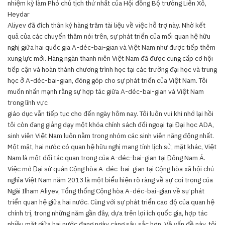
nhiệm kỳ làm Phó chủ tịch thứ nhất của Hội đồng Bộ trưởng Liên Xô,
Heydar
Aliyev đã đích thân ký hàng trăm tài liệu về việc hỗ trợ này. Nhờ kết
quả của các chuyến thăm nói trên, sự phát triển của mối quan hệ hữu
nghị giữa hai quốc gia A-déc-bai-gian và Việt Nam như được tiếp thêm
xung lực mới. Hàng ngàn thanh niên Việt Nam đã được cung cấp cơ hội
tiếp cận và hoàn thành chương trình học tại các trường đại học và trung
học ở A-déc-bai-gian, đóng góp cho sự phát triển của Việt Nam. Tôi
muốn nhấn mạnh rằng sự hợp tác giữa A-déc-bai-gian và Việt Nam
trong lĩnh vực
giáo dục vẫn tiếp tục cho đến ngày hôm nay. Tôi luôn vui khi nhớ lại hồi
tôi còn đang giảng dạy một khóa chính sách đối ngoại tại Đại học ADA,
sinh viên Việt Nam luôn nằm trong nhóm các sinh viên năng động nhất.
Một mặt, hai nước có quan hệ hữu nghị mang tính lịch sử, mặt khác, Việt
Nam là một đối tác quan trọng của A-déc-bai-gian tại Đông Nam Á.
Việc mở Đại sứ quán Cộng hòa A-déc-bai-gian tại Cộng hòa xã hội chủ
nghĩa Việt Nam năm 2013 là một biểu hiện rõ ràng về sự coi trọng của
Ngài Ilham Aliyev, Tổng thống Cộng hòa A-déc-bai-gian về sự phát
triển quan hệ giữa hai nước. Cùng với sự phát triển cao độ của quan hệ
chính trị, trong những năm gần đây, dựa trên lợi ích quốc gia, hợp tác
nhiều mặt giữa hai nước đang ngày càng sâu sắc hơn. Về vấn đề này, tôi