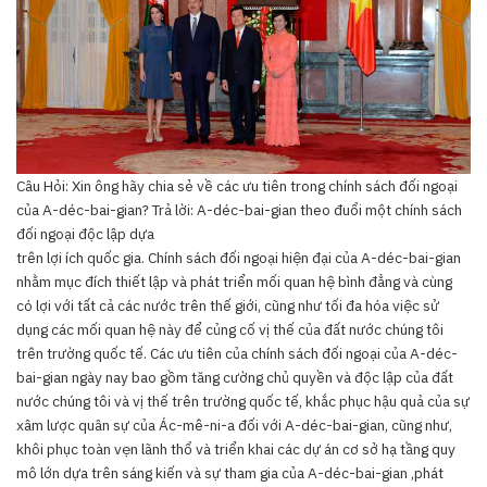
Câu Hỏi: Xin ông hãy chia sẻ về các ưu tiên trong chính sách đối ngoại
của A-déc-bai-gian? Trả lời: A-déc-bai-gian theo đuổi một chính sách
đối ngoại độc lập dựa
trên lợi ích quốc gia. Chính sách đối ngoại hiện đại của A-déc-bai-gian
nhằm mục đích thiết lập và phát triển mối quan hệ bình đẳng và cùng
có lợi với tất cả các nước trên thế giới, cũng như tối đa hóa việc sử
dụng các mối quan hệ này để củng cố vị thế của đất nước chúng tôi
trên trường quốc tế. Các ưu tiên của chính sách đối ngoại của A-déc-
bai-gian ngày nay bao gồm tăng cường chủ quyền và độc lập của đất
nước chúng tôi và vị thế trên trường quốc tế, khắc phục hậu quả của sự
xâm lược quân sự của Ác-mê-ni-a đối với A-déc-bai-gian, cũng như,
khôi phục toàn vẹn lãnh thổ và triển khai các dự án cơ sở hạ tầng quy
mô lớn dựa trên sáng kiến và sự tham gia của A-déc-bai-gian ,phát