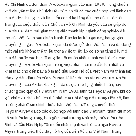
Hồ Chí Minh đã đến thăm A-déc-bai-gian vào năm 1959. Trong khuôn
khổ chuyến thăm, Chủ tịch Hồ Chí Minh đã có các cuộc họp với lãnh đạo
của A-déc-bai-gian và tìm hiểu cơ sở hạ tầng dầu mỏ của nước tôi.
Trong các cuộc thảo luận, Chủ tịch Hồ Chí Minh đã yêu cầu sự giúp đỡ
của phía A-déc-bai-gian trong việc thành lập ngành công nghiệp dầu
mỏ của Việt Nam sau chiến tranh. Đáp lại lời kêu gọi này, hàng ngàn
chuyên gia người A-décbai- gian đã được gửi đến Việt Nam và đã đóng
một vai trò không thể thiếu trong việc thiết lập cơ sở hạ tầng dầu mỏ
của đất nước các bạn. Trong đó, tôi muốn nhấn mạnh vai trò của các
chuyên gia A-déc-bai-gian trong việc phát hiện mỏ dầu lớn nhất và
khai thác cho đến bây giờ là mỏ dầu Bạch Hổ của Việt Nam và thành lập
công ty dầu đầu tiên của Việt Nam là liên doanh Vietsovpetro. Nhiều
chuyên gia của A-déc-bai-gian đã được trao tặng nhiều huân, huy
chương cao quý của Việt Nam. Năm 1983, lãnh tụ Heydar Aliyev, khi đó
giữ chức vụ Phó Chủ tịch thứ nhất của Hội đồng Bộ trưởng Liên Xô, làm
trưởng phái đoàn chính thức thăm Việt Nam. Trong chuyến thăm,
Heydar Aliyev đã có các cuộc họp với lãnh đạo Việt Nam, tham dự một
số sự kiện long trọng, bao gồm khai trương Nhà máy thủy điện Hòa
Bình và Cầu Hữu Nghị. Tôi muốn nhấn mạnh vai trò của ngài Heydar
Aliyev trong việc thúc đẩy hỗ trợ của Liên Xô cho Việt Nam. Trong