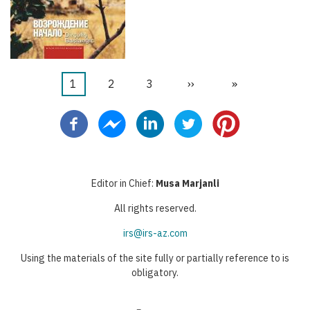
Текущая
1
Страница
2
Страница
3
Следующая
››
Последняя
»
Нумерация
страница
страница
страница
страниц
Editor in Chief:
Musa Marjanli
All rights reserved.
irs@irs-az.com
Using the materials of the site fully or partially reference to is
obligatory.