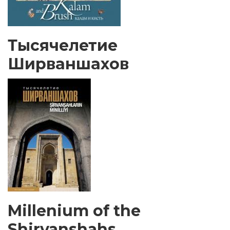
Тысячелетие
Ширваншахов
Millenium of the
Shirvanshahs