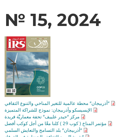
№ 15, 2024
″أذربيجان″ محطة عالمية للتغير المناخي والتنوع الثقافي
الإيسيسكو وأذربيجان: نموذج للشراكة المتميزة
مركز ″حيدر علييف″ تحفة معماريََّة فريدة
مؤتمر المناخ ( كوب 29 ) كلنا معًًا من أجل كوكب أفضل
″أذربيجان″ بلد التسامح والتعايش السلمي
″شوشا″ مهد الثقافة والحضارة في القوقاز