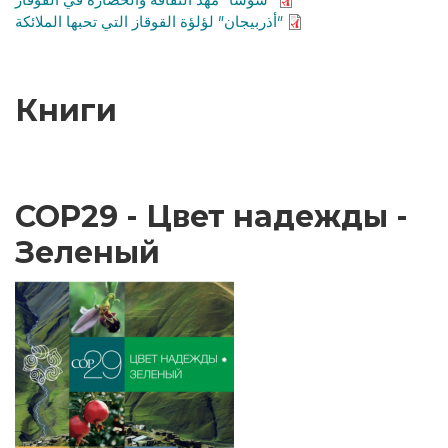
″أذربيجان″ لؤلؤة القوقاز التي تحبها الملائكة
Книги
COP29 - Цвет надежды -
Зеленый