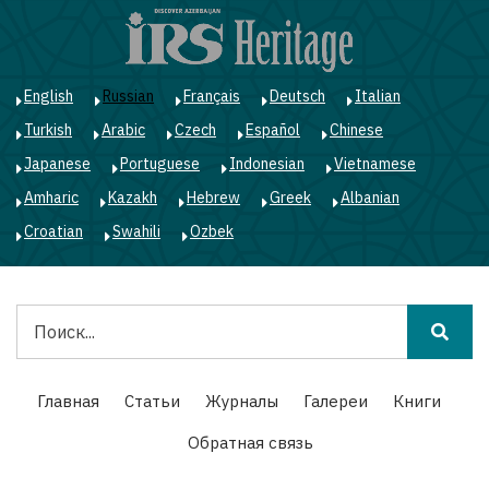
Перейти
к
основному
содержанию
English
Russian
Français
Deutsch
Italian
Turkish
Arabic
Czech
Español
Chinese
Japanese
Portuguese
Indonesian
Vietnamese
Amharic
Kazakh
Hebrew
Greek
Albanian
Croatian
Swahili
Ozbek
Поиск
Main
Главная
Статьи
Журналы
Галереи
Книги
navigation
Обратная связь