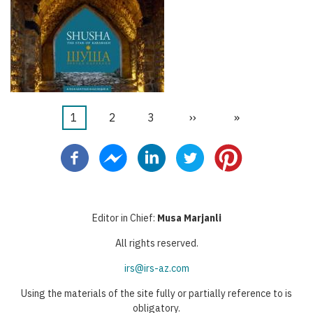
Current
1
Faqe
2
Faqe
3
Next
››
Last
»
Pagination
page
page
page
Editor in Chief:
Musa Marjanli
All rights reserved.
irs@irs-az.com
Using the materials of the site fully or partially reference to is
obligatory.