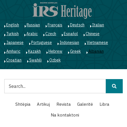
Skip
to
main
content
English
Russian
Français
Deutsch
Italian
Turkish
Arabic
Czech
Español
Chinese
Japanese
Portuguese
Indonesian
Vietnamese
Amharic
Kazakh
Hebrew
Greek
Albanian
Croatian
Swahili
Ozbek
Kërko
Main
Shtëpia
Artikuj
Revista
Galeritë
Libra
navigation
Na kontaktoni