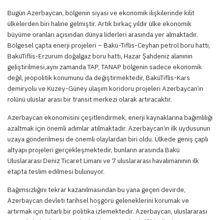
Bugün Azerbaycan, bölgenin siyasi ve ekonomik ilişkilerinde kilit
ülkelerden biri haline gelmiştir. Artık birkaç yıldır ülke ekonomik
büyüme oranları açısından dünya liderleri arasında yer almaktadır.
Bölgesel çapta enerji projeleri – Bakü-Tiflis-Ceyhan petrol boru hattı,
BaküTiflis-Erzurum doğalgaz boru hattı, Hazar Şahdeniz alanının
geliştirilmesi,aynı zamanda TAP, TANAP bölgenin sadece ekonomik
değil, jeopolitik konumunu da değiştirmektedir, BaküTiflis-Kars
demiryolu ve Kuzey-Güney ulaşım koridoru projeleri Azerbaycan’ın
rolünü uluslar arası bir transit merkezi olarak artıracaktır.
Azerbaycan ekonomisini çeşitlendirmek, enerji kaynaklarına bağımlılığı
azaltmak için önemli adımlar atılmaktadır. Azerbaycan’ın ilk uydusunun
uzaya gönderilmesi de önemli olaylardan biri oldu. Ülkede geniş çaplı
altyapı projeleri gerçekleşmektedir, bunların arasında Bakü
Uluslararası Deniz Ticaret Limanı ve 7 uluslararası havalimanının ilk
etapta teslim edilmesi bulunuyor.
Bağımsızlığını tekrar kazanılmasından bu yana geçen devirde,
Azerbaycan devleti tarihsel hoşgörü geleneklerini korumak ve
artırmak için tutarlı bir politika izlemektedir. Azerbaycan, uluslararası