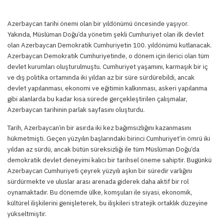
Azerbaycan tarihi önemi olan bir yıldönümü öncesinde yaşıyor.
Yakında, Müslüman Doğu’da yönetim şekli Cumhuriyet olan ilk devlet
olan Azerbaycan Demokratik Cumhuriyetin 100. yıldönümü kutlanacak.
Azerbaycan Demokratik Cumhuriyetinde, o dönem için ilerici olan tüm
devlet kurumları oluşturulmuştu. Cumhuriyet yaşamını, karmaşık bir iç
ve dış politika ortamında iki yıldan az bir süre sürdürebildi, ancak
devlet yapılanması, ekonomi ve eğitimin kalkınması, askeri yapılanma
gibi alanlarda bu kadar kısa sürede gerçekleştirilen çalışmalar,
Azerbaycan tarihinin parlak sayfasını oluşturdu.
Tarih, Azerbaycan’ın bir asırda iki kez bağımsızlığını kazanmasını
hükmetmişti. Geçen yüzyılın başlarındaki birinci Cumhuriyet’in ömrü iki
yıldan az sürdü, ancak bütün süreksizliği ile tüm Müslüman Doğu’da
demokratik devlet deneyimi kalıcı bir tarihsel öneme sahiptir. Bugünkü
Azerbaycan Cumhuriyeti çeyrek yüzyılı aşkın bir süredir varlığını
sürdürmekte ve uluslar arası arenada giderek daha aktif bir rol
oynamaktadır. Bu dönemde ülke, komşuları ile siyasi, ekonomik,
kültürel ilişkilerini genişleterek, bu ilişkileri stratejik ortaklık düzeyine
yükseltmiştir.