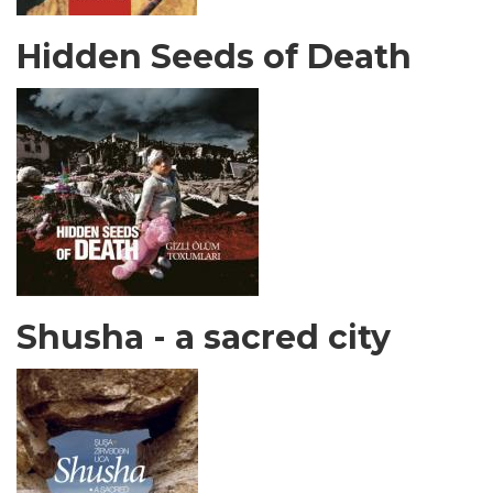
Hidden Seeds of Death
Shusha - a sacred city