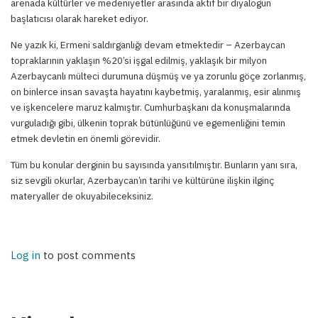
arenada kültürler ve medeniyetler arasında aktif bir diyalogun
başlatıcısı olarak hareket ediyor.
Ne yazık ki, Ermeni saldırganlığı devam etmektedir – Azerbaycan
topraklarının yaklaşın %20’si işgal edilmiş, yaklaşık bir milyon
Azerbaycanlı mülteci durumuna düşmüş ve ya zorunlu göçe zorlanmış,
on binlerce insan savaşta hayatını kaybetmiş, yaralanmış, esir alınmış
ve işkencelere maruz kalmıştır. Cumhurbaşkanı da konuşmalarında
vurguladığı gibi, ülkenin toprak bütünlüğünü ve egemenliğini temin
etmek devletin en önemli görevidir.
Tüm bu konular derginin bu sayısında yansıtılmıştır. Bunların yanı sıra,
siz sevgili okurlar, Azerbaycan’ın tarihi ve kültürüne ilişkin ilginç
materyaller de okuyabileceksiniz.
Log in
to post comments