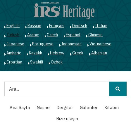
Ana
içeriğe
atla
English
Russian
Français
Deutsch
Italian
Turkish
Arabic
Czech
Español
Chinese
Japanese
Portuguese
Indonesian
Vietnamese
Amharic
Kazakh
Hebrew
Greek
Albanian
Croatian
Swahili
Ozbek
Ara
Main
Ana Sayfa
Nesne
Dergiler
Galeriler
Kitabın
navigation
Bize ulaşın