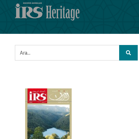
Ana
içeriğe
atla
Ara