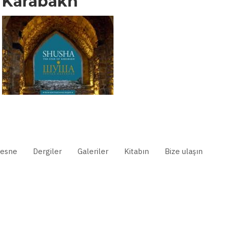
Karabakh
esne
Dergiler
Galeriler
Kitabın
Bize ulaşın