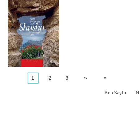
Şu
1
Sayfa
2
Sayfa
3
Sonraki
››
Last
»
an
sayfa
page
Ana Sayfa
N
kullanılan
sayfa