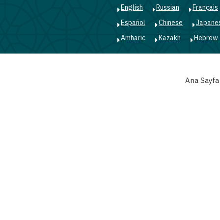
English
Russian
Français
Español
Chinese
Japane
Amharic
Kazakh
Hebrew
Main
Ana Sayfa
navigation