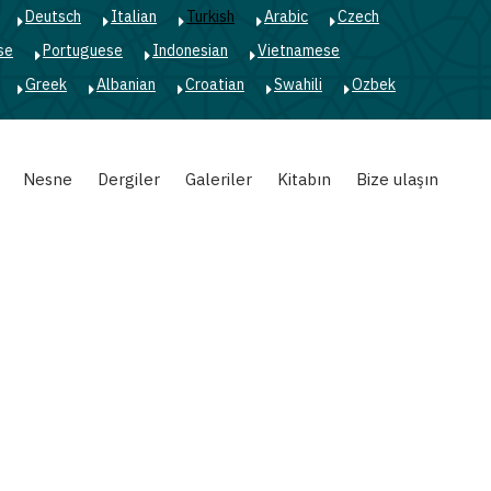
Deutsch
Italian
Turkish
Arabic
Czech
se
Portuguese
Indonesian
Vietnamese
Greek
Albanian
Croatian
Swahili
Ozbek
Nesne
Dergiler
Galeriler
Kitabın
Bize ulaşın