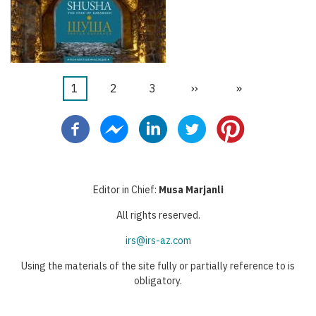
Şu
1
Sayfa
2
Sayfa
3
Sonraki
››
Last
»
Pagination
an
sayfa
page
kullanılan
sayfa
Editor in Chief:
Musa Marjanli
All rights reserved.
irs@irs-az.com
Using the materials of the site fully or partially reference to is
obligatory.