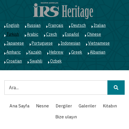
Ana
içeriğe
atla
English
Russian
Français
Deutsch
Italian
Turkish
Arabic
Czech
Español
Chinese
Japanese
Portuguese
Indonesian
Vietnamese
Amharic
Kazakh
Hebrew
Greek
Albanian
Croatian
Swahili
Ozbek
Ara
Main
Ana Sayfa
Nesne
Dergiler
Galeriler
Kitabın
navigation
Bize ulaşın