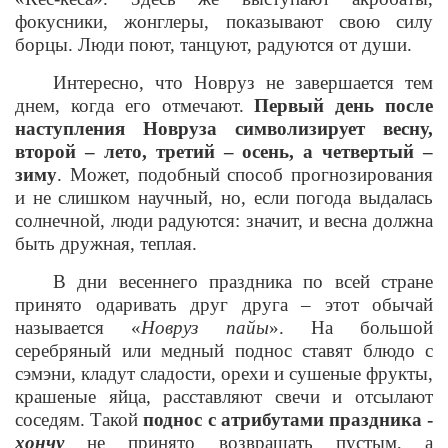
фокусники, жонглеры, показывают свою силу
борцы. Люди поют, танцуют, радуются от души.
Интересно, что Новруз не завершается тем
днем, когда его отмечают.
Первый день после
наступления Новруза символизирует весну,
второй – лето, третий – осень, а четвертый –
зиму
. Может, подобный способ прогнозирования
и не слишком научный, но, если погода выдалась
солнечной, люди радуются: значит, и весна должна
быть дружная, теплая.
В дни весеннего праздника по всей стране
принято одаривать друг друга – этот обычай
называется «
Новруз пайы
». На большой
серебряный или медный поднос ставят блюдо с
сэмэни, кладут сладости, орехи и сушеные фрукты,
крашеные яйца, расставляют свечи и отсылают
соседям. Такой
поднос с атрибутами праздника -
хончу
не принято возвращать пустым, а