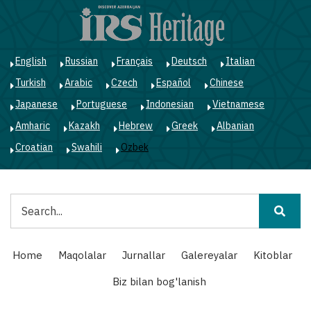
Skip
to
main
content
English
Russian
Français
Deutsch
Italian
Turkish
Arabic
Czech
Español
Chinese
Japanese
Portuguese
Indonesian
Vietnamese
Amharic
Kazakh
Hebrew
Greek
Albanian
Croatian
Swahili
Ozbek
Qidiruv
Main
Home
Maqolalar
Jurnallar
Galereyalar
Kitoblar
navigation
Biz bilan bog'lanish