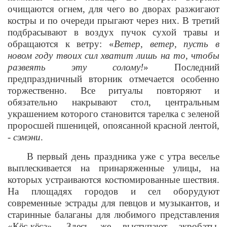
очищаются огнем, для чего во дворах разжигают
костры и по очереди прыгают через них. В третий
подбрасывают в воздух пучок сухой травы и
обращаются к ветру: «
Ветер, ветер, пусть в
новом году твоих сил хватит лишь на то, чтобы
развеять эту солому!
» Последний
предпраздничный вторник отмечается особенно
торжественно. Все ритуалы повторяют и
обязательно накрывают стол, центральным
украшением которого становится тарелка с зеленой
проросшей пшеницей, опоясанной красной лентой,
-
сэмэни
.
В первый день праздника уже с утра веселье
выплескивается на принаряженные улицы, на
которых устраиваются костюмированные шествия.
На площадях городов и сел оборудуют
современные эстрады для певцов и музыкантов, и
старинные балаганы для любимого представления
«Кёс-кёса». Здесь же выступают акробаты,