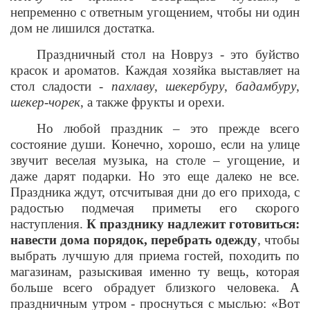
непременно с ответным угощением, чтобы ни один
дом не лишился достатка.
Праздничный стол на Новруз
-
это буйство
красок и ароматов.
Каждая хозяйка выставляет на
стол
сладости
-
пахлав
у
,
шекербур
у
,
бадамбур
у
,
шекер-чорек
, а также фрукты и орехи.
Но любой праздник – это прежде всего
состояние души. Конечно, хорошо, если на улице
звучит веселая музыка, на столе – угощение, и
даже дарят подарки. Но это еще далеко не все.
Праздника ждут, отсчитывая дни до его прихода, с
радостью подмечая приметы его скорого
наступления.
К празднику надлежит готовиться:
навести дома порядок, перебрать одежду
, чтобы
выбрать лучшую для приема гостей, походить по
магазинам, разыскивая именно ту вещь, которая
больше всего обрадует близкого человека. А
праздничным утром - проснуться с мыслью: «Вот