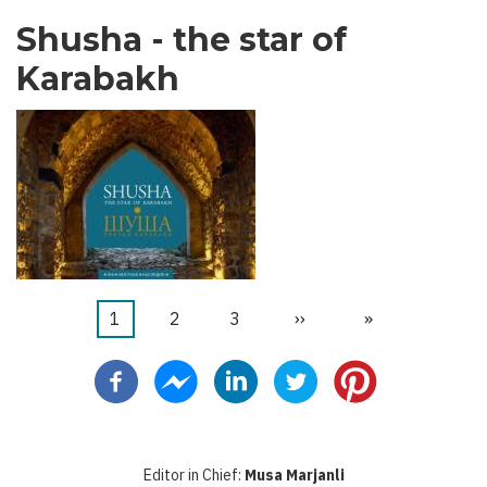
Shusha - the star of
Karabakh
Current
1
Page
2
Page
3
Next
››
Last
»
Pagination
page
page
page
Editor in Chief:
Musa Marjanli