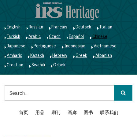
跳
转
到
主
English
Russian
Français
Deutsch
Italian
要
Turkish
Arabic
Czech
Español
Chinese
内
容
Japanese
Portuguese
Indonesian
Vietnamese
Amharic
Kazakh
Hebrew
Greek
Albanian
Croatian
Swahili
Ozbek
搜
索
Main
首页
用品
期刊
画廊
图书
联系我们
navigation