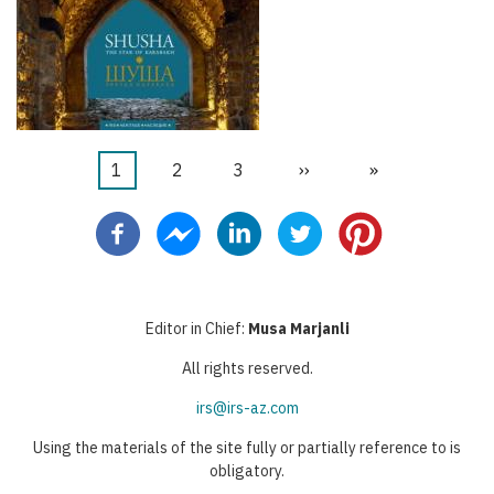
当
1
页
2
页
3
下
››
末
»
分
前
面
面
一
页
页
页
页
Editor in Chief:
Musa Marjanli
All rights reserved.
irs@irs-az.com
Using the materials of the site fully or partially reference to is
obligatory.