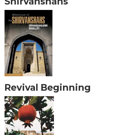
Shirvanshahs
Revival Beginning