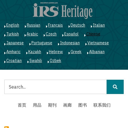
跳
转
到
主
English
Russian
Français
Deutsch
Italian
要
Turkish
Arabic
Czech
Español
Chinese
内
容
Japanese
Portuguese
Indonesian
Vietnamese
Amharic
Kazakh
Hebrew
Greek
Albanian
Croatian
Swahili
Ozbek
搜
索
Main
首页
用品
期刊
画廊
图书
联系我们
navigation