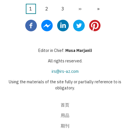
当
1
页
2
页
3
下
››
末
»
分
前
面
面
一
页
页
页
页
Editor in Chief:
Musa Marjanli
All rights reserved.
irs@irs-az.com
Using the materials of the site fully or partially reference to is
obligatory.
首页
用品
期刊