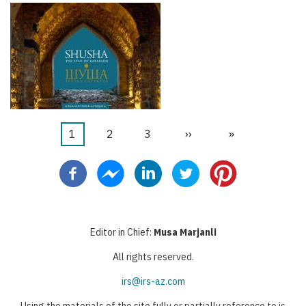
Current
1
ገጽ
2
ገጽ
3
Next
››
Last
»
Pagination
page
page
page
Editor in Chief:
Musa Marjanli
All rights reserved.
irs@irs-az.com