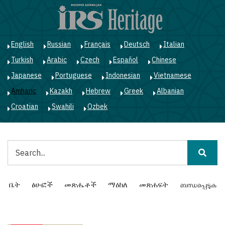
Skip
to
main
content
English
Russian
Français
Deutsch
Italian
Turkish
Arabic
Czech
Español
Chinese
Japanese
Portuguese
Indonesian
Vietnamese
Amharic
Kazakh
Hebrew
Greek
Albanian
Croatian
Swahili
Ozbek
ፈልግ
Main
ቤት
ፅሁፎች
መጽሔቶች
ማዕከለ
መጽሐፍት
ബന്ധപ്പെടുക
navigation