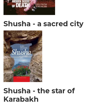
Shusha - a sacred city
Shusha - the star of
Karabakh