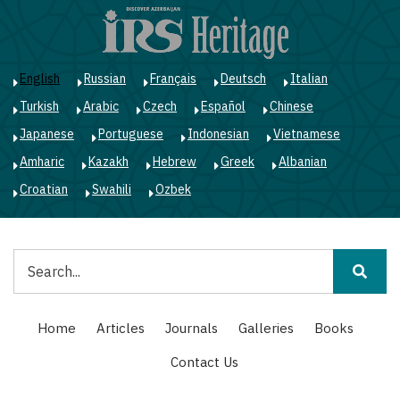
Skip
to
main
content
English
Russian
Français
Deutsch
Italian
Turkish
Arabic
Czech
Español
Chinese
Japanese
Portuguese
Indonesian
Vietnamese
Amharic
Kazakh
Hebrew
Greek
Albanian
Croatian
Swahili
Ozbek
Search
Main
Home
Articles
Journals
Galleries
Books
navigation
Contact Us