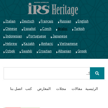
ت
إ
ا
ا
Italian
Deutsch
Français
Russian
English
Chinese
Español
Czech
Arabic
Turkish
Indonesian
Portuguese
Japanese
Hebrew
Kazakh
Amharic
Vietnamese
Ozbek
Swahili
Croatian
Albanian
Greek
بحث
Main
الرئيسية
مقالات
مجلات
المعارض
كتب
اتصل بنا
navigation