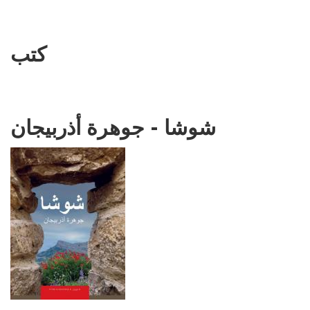
كتب
شوشا - جوهرة أذربيجان