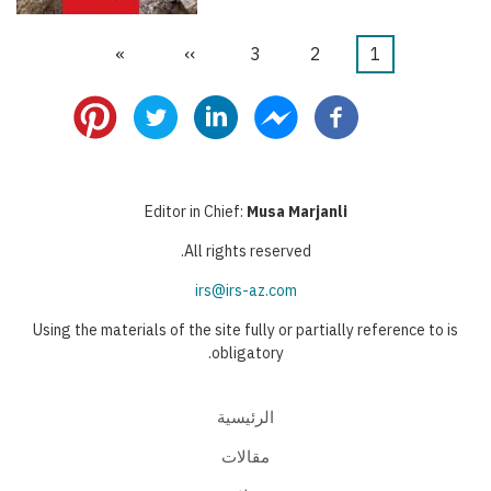
1
Current
2
الصفحة
3
الصفحة
››
Next
»
Last
Pagination
page
page
page
Editor in Chief:
Musa Marjanli
All rights reserved.
irs@irs-az.com
Using the materials of the site fully or partially reference to is
obligatory.
الرئيسية
مقالات