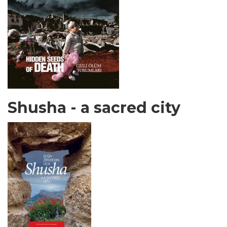
Shusha - a sacred city