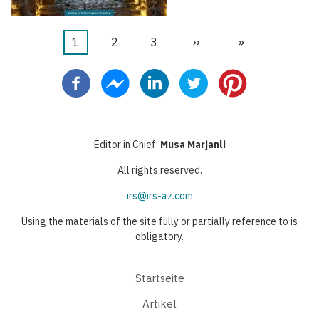
Aktuelle
1
Seite
2
Seite
3
Nächste
››
Letzte
»
Seitennummerierung
Seite
Seite
Seite
Editor in Chief:
Musa Marjanli
All rights reserved.
irs@irs-az.com
Using the materials of the site fully or partially reference to is
obligatory.
Startseite
Artikel