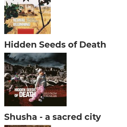
Hidden Seeds of Death
Shusha - a sacred city