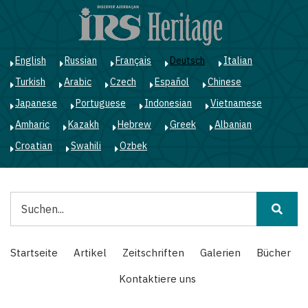
Direkt
zum
Inhalt
English
Russian
Français
Deutsch
Italian
Turkish
Arabic
Czech
Español
Chinese
Japanese
Portuguese
Indonesian
Vietnamese
Amharic
Kazakh
Hebrew
Greek
Albanian
Croatian
Swahili
Ozbek
Suche
Main
Startseite
Artikel
Zeitschriften
Galerien
Bücher
navigation
Kontaktiere uns