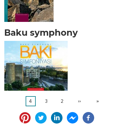
Baku symphony
«
First
‹‹
Previous
2
الصفحة
3
الصفحة
4
Current
Pagination
page
page
page