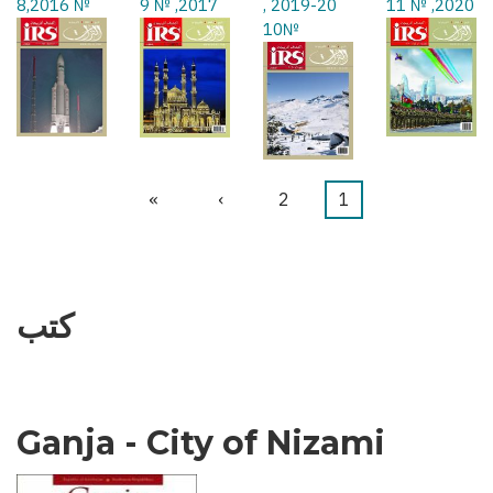
№ 8,2016
2017, № 9
2019-20 ,
2020, № 11
№10
1
Current
2
الصفحة
›
Next
»
Last
Pagination
page
page
page
كتب
Ganja - City of Nizami