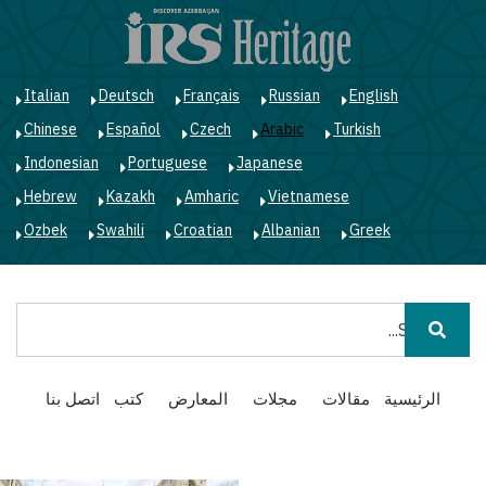
ت
إ
ا
ا
Italian
Deutsch
Français
Russian
English
Chinese
Español
Czech
Arabic
Turkish
Indonesian
Portuguese
Japanese
Hebrew
Kazakh
Amharic
Vietnamese
Ozbek
Swahili
Croatian
Albanian
Greek
بحث
Main
الرئيسية
مقالات
مجلات
المعارض
كتب
اتصل بنا
navigation