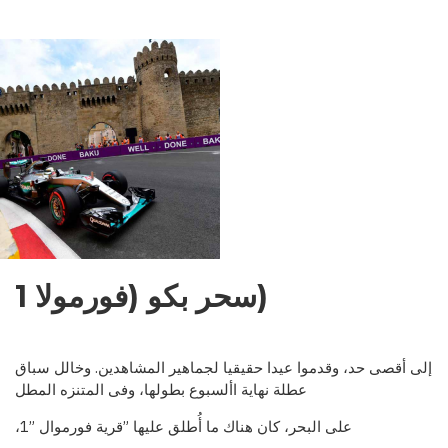
NDENCE:
EMENTS,
OBLEMS,
OSPECTS
(سحر بكو (فورمولا 1
إلى أقصى حد، وقدموا عيدا حقيقيا لجماهير المشاهدين. وخالل سباق
عطلة نهاية األسبوع بطولها، وفى المتنزه المطل
على البحر، كان هناك ما أ
طلق عليها ”قرية فورموال ”1،